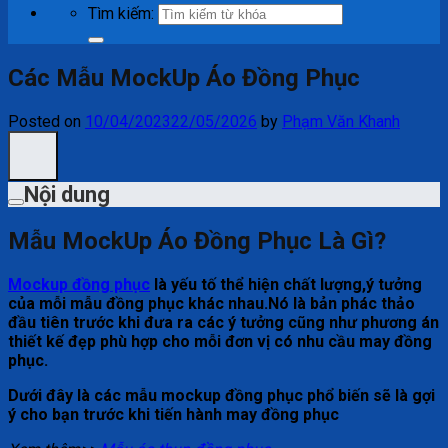
Tìm kiếm:
Các Mẫu MockUp Áo Đồng Phục
Posted on
10/04/2023
22/05/2026
by
Phạm Văn Khanh
Nội dung
Mẫu MockUp Áo Đồng Phục Là Gì?
Mockup đồng phục
là yếu tố thể hiện chất lượng,ý tưởng
của mỗi mẫu đồng phục khác nhau.Nó là bản phác thảo
đầu tiên trước khi đưa ra các ý tưởng cũng như phương án
thiết kế đẹp phù hợp cho mỗi đơn vị có nhu cầu may đồng
phục.
Dưới đây là các mẫu mockup đồng phục phổ biến sẽ là gợi
ý cho bạn trước khi tiến hành may đồng phục