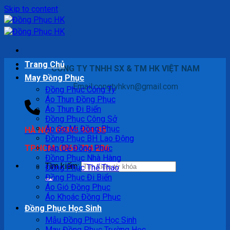
Skip to content
Trang Chủ
CÔNG TY TNHH SX & TM HK VIỆT NAM
May Đồng Phục
Email:congtyhkvn@gmail.com
Đồng Phục Công Ty
Áo Thun Đồng Phục
Áo Thun Đi Biển
Đồng Phục Công Sở
Áo Sơ Mi Đồng Phục
HÀ NỘI: 09345 404 88
Đồng Phục BH Lao Động
TP.HCM: 0868 724 236
Tạp Dề Đồng Phục
Đồng Phục Nhà Hàng
Tìm kiếm:
Đồng Phục Thể Thao
Đồng Phục Đi Biển
Áo Gió Đồng Phục
Áo Khoác Đồng Phục
Đồng Phục Học Sinh
Mẫu Đồng Phục Học Sinh
May Đồng Phục Trường Học