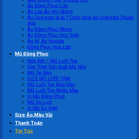
Áo Đồng Phục Lớp
Áo Lớp Áo Hội Nhóm
Áo Oversize là gì ? Cách chọn áo Oversize Chuẩn
đẹp
Áo Đồng Phục Nhóm
Áo Đồng Phục Học Sinh
Áo Nỉ ,Áo Hoodie
Đồng Phục Họp Lớp
Mũ Đồng Phục
Nón Kết – Mũ Lưỡi Trai
Quy Trình Sản Xuất Mũ Nón
Mũ Tai Bèo
SIZE MŨ LƯỠI TRAI
Mũ Lưỡi Trai Nửa Đầu
Mũ Lưỡi Trai Nhiều Màu
In Mũ Đồng Phục
Mũ Du Lịch
In Mũ Sự Kiện
Size Áo,Màu Vải
Thanh Toán
Tin Tức