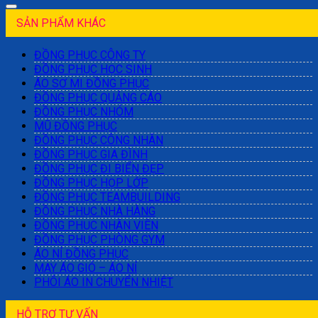
SẢN PHẨM KHÁC
ĐỒNG PHỤC CÔNG TY
ĐỒNG PHỤC HỌC SINH
ÁO SƠ MI ĐỒNG PHỤC
ĐỒNG PHỤC QUẢNG CÁO
ĐỒNG PHỤC NHÓM
MŨ ĐỒNG PHỤC
ĐỒNG PHỤC CÔNG NHÂN
ĐỒNG PHỤC GIA ĐÌNH
ĐỒNG PHỤC ĐI BIỂN ĐẸP
ĐỒNG PHỤC HỌP LỚP
ĐỒNG PHỤC TEAMBUILDING
ĐỒNG PHỤC NHÀ HÀNG
ĐỒNG PHỤC NHÂN VIÊN
ĐỒNG PHỤC PHÒNG GYM
ÁO NỈ ĐỒNG PHỤC
MAY ÁO GIÓ – ÁO NỈ
PHÔI ÁO IN CHUYỂN NHIỆT
HỖ TRỢ TƯ VẤN