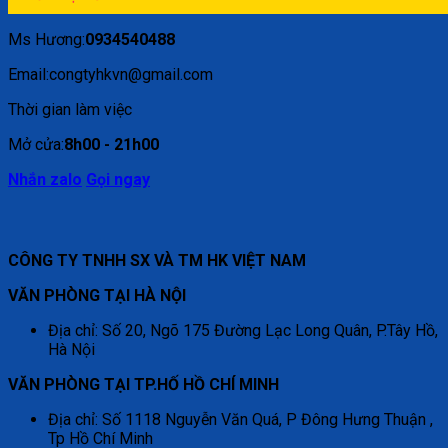
Ms Hương:
0934540488
Email:congtyhkvn@gmail.com
Thời gian làm việc
Mở cửa:
8h00 - 21h00
Nhắn zalo
Gọi ngay
CÔNG TY TNHH SX VÀ TM HK VIỆT NAM
VĂN PHÒNG TẠI HÀ NỘI
Địa chỉ: Số 20, Ngõ 175 Đường Lạc Long Quân, P.Tây Hồ,
Hà Nội
VĂN PHÒNG TẠI TP.HỐ HỒ CHÍ MINH
Địa chỉ: Số 1118 Nguyễn Văn Quá, P Đông Hưng Thuận ,
Tp Hồ Chí Minh