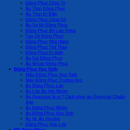
Đồng Phục Công Ty
Áo Thun Đồng Phục
Áo Thun Đi Biển
Đồng Phục Công Sở
Áo Sơ Mi Đồng Phục
Đồng Phục BH Lao Động
Tạp Dề Đồng Phục
Đồng Phục Nhà Hàng
Đồng Phục Thể Thao
Đồng Phục Đi Biển
Áo Gió Đồng Phục
Áo Khoác Đồng Phục
Đồng Phục Học Sinh
Mẫu Đồng Phục Học Sinh
May Đồng Phục Trường Học
Áo Đồng Phục Lớp
Áo Lớp Áo Hội Nhóm
Áo Oversize là gì ? Cách chọn áo Oversize Chuẩn
đẹp
Áo Đồng Phục Nhóm
Áo Đồng Phục Học Sinh
Áo Nỉ ,Áo Hoodie
Đồng Phục Họp Lớp
Mũ Đồng Phục