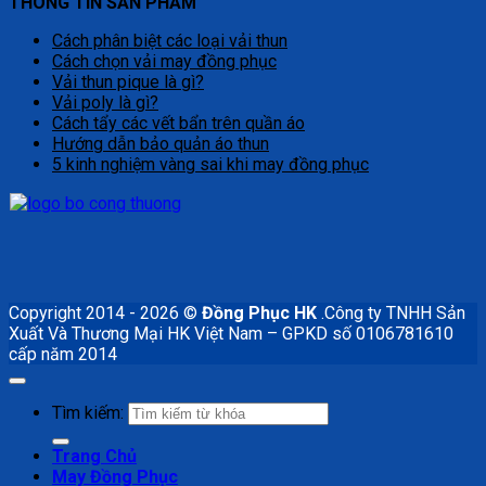
THÔNG TIN SẢN PHẨM
Cách phân biệt các loại vải thun
Cách chọn vải may đồng phục
Vải thun pique là gì?
Vải poly là gì?
Cách tẩy các vết bẩn trên quần áo
Hướng dẫn bảo quản áo thun
5 kinh nghiệm vàng sai khi may đồng phục
Copyright 2014 - 2026 ©
Đồng Phục HK
.Công ty TNHH Sản
Xuất Và Thương Mại HK Việt Nam – GPKD số 0106781610
cấp năm 2014
Tìm kiếm:
Trang Chủ
May Đồng Phục