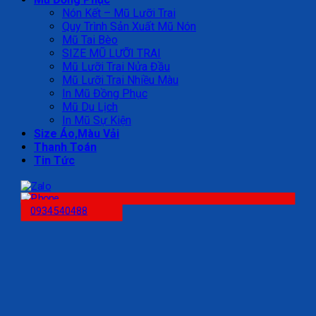
Nón Kết – Mũ Lưỡi Trai
Quy Trình Sản Xuất Mũ Nón
Mũ Tai Bèo
SIZE MŨ LƯỠI TRAI
Mũ Lưỡi Trai Nửa Đầu
Mũ Lưỡi Trai Nhiều Màu
In Mũ Đồng Phục
Mũ Du Lịch
In Mũ Sự Kiện
Size Áo,Màu Vải
Thanh Toán
Tin Tức
0934540488