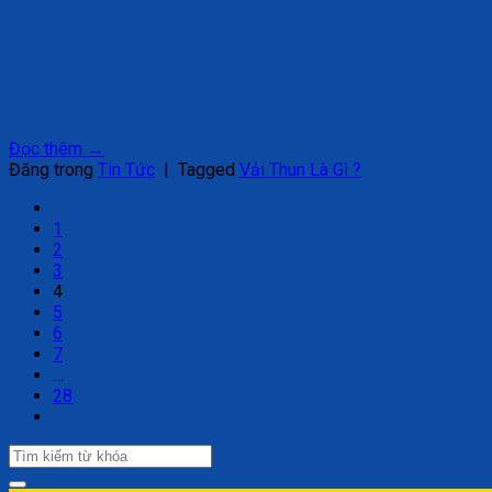
Đọc thêm
→
Đăng trong
Tin Tức
|
Tagged
Vải Thun Là Gì ?
1
2
3
4
5
6
7
…
28