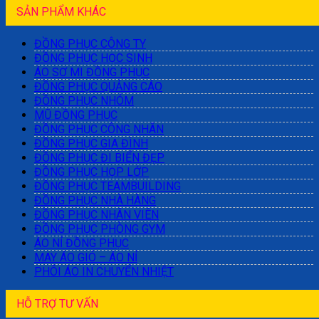
SẢN PHẨM KHÁC
ĐỒNG PHỤC CÔNG TY
ĐỒNG PHỤC HỌC SINH
ÁO SƠ MI ĐỒNG PHỤC
ĐỒNG PHỤC QUẢNG CÁO
ĐỒNG PHỤC NHÓM
MŨ ĐỒNG PHỤC
ĐỒNG PHỤC CÔNG NHÂN
ĐỒNG PHỤC GIA ĐÌNH
ĐỒNG PHỤC ĐI BIỂN ĐẸP
ĐỒNG PHỤC HỌP LỚP
ĐỒNG PHỤC TEAMBUILDING
ĐỒNG PHỤC NHÀ HÀNG
ĐỒNG PHỤC NHÂN VIÊN
ĐỒNG PHỤC PHÒNG GYM
ÁO NỈ ĐỒNG PHỤC
MAY ÁO GIÓ – ÁO NỈ
PHÔI ÁO IN CHUYỂN NHIỆT
HỖ TRỢ TƯ VẤN