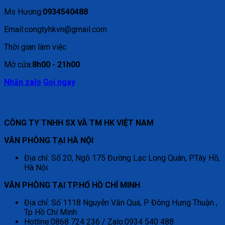
Ms Hương:
0934540488
Email:congtyhkvn@gmail.com
Thời gian làm việc
Mở cửa:
8h00 - 21h00
Nhắn zalo
Gọi ngay
CÔNG TY TNHH SX VÀ TM HK VIỆT NAM
VĂN PHÒNG TẠI HÀ NỘI
Địa chỉ: Số 20, Ngõ 175 Đường Lạc Long Quân, P.Tây Hồ,
Hà Nội
VĂN PHÒNG TẠI TP.HỐ HỒ CHÍ MINH
Địa chỉ: Số 1118 Nguyễn Văn Quá, P Đông Hưng Thuận ,
Tp Hồ Chí Minh
Hotline:0868 724 236 / Zalo:0934 540 488