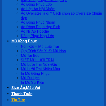
Áo Đồng Phục Lớp
Áo Lớp Áo Hội Nhóm
Áo Oversize là gì ? Cách chọn áo Oversize Chuẩn
đẹp
Áo Đồng Phục Nhóm
Áo Đồng Phục Học Sinh
Áo Nỉ ,Áo Hoodie
Đồng Phục Họp Lớp
Mũ Đồng Phục
Nón Kết – Mũ Lưỡi Trai
Quy Trình Sản Xuất Mũ Nón
Mũ Tai Bèo
SIZE MŨ LƯỠI TRAI
Mũ Lưỡi Trai Nửa Đầu
Mũ Lưỡi Trai Nhiều Màu
In Mũ Đồng Phục
Mũ Du Lịch
In Mũ Sự Kiện
Size Áo,Màu Vải
Thanh Toán
Tin Tức