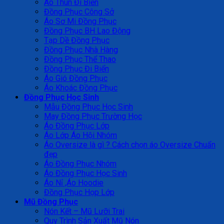
Áo Thun Đi Biển
Đồng Phục Công Sở
Áo Sơ Mi Đồng Phục
Đồng Phục BH Lao Động
Tạp Dề Đồng Phục
Đồng Phục Nhà Hàng
Đồng Phục Thể Thao
Đồng Phục Đi Biển
Áo Gió Đồng Phục
Áo Khoác Đồng Phục
Đồng Phục Học Sinh
Mẫu Đồng Phục Học Sinh
May Đồng Phục Trường Học
Áo Đồng Phục Lớp
Áo Lớp Áo Hội Nhóm
Áo Oversize là gì ? Cách chọn áo Oversize Chuẩn
đẹp
Áo Đồng Phục Nhóm
Áo Đồng Phục Học Sinh
Áo Nỉ ,Áo Hoodie
Đồng Phục Họp Lớp
Mũ Đồng Phục
Nón Kết – Mũ Lưỡi Trai
Quy Trình Sản Xuất Mũ Nón