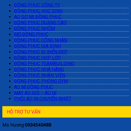
ĐỒNG PHỤC CÔNG TY
ĐỒNG PHỤC HỌC SINH
ÁO SƠ MI ĐỒNG PHỤC
ĐỒNG PHỤC QUẢNG CÁO
ĐỒNG PHỤC NHÓM
MŨ ĐỒNG PHỤC
ĐỒNG PHỤC CÔNG NHÂN
ĐỒNG PHỤC GIA ĐÌNH
ĐỒNG PHỤC ĐI BIỂN ĐẸP
ĐỒNG PHỤC HỌP LỚP
ĐỒNG PHỤC TEAMBUILDING
ĐỒNG PHỤC NHÀ HÀNG
ĐỒNG PHỤC NHÂN VIÊN
ĐỒNG PHỤC PHÒNG GYM
ÁO NỈ ĐỒNG PHỤC
MAY ÁO GIÓ – ÁO NỈ
PHÔI ÁO IN CHUYỂN NHIỆT
HỖ TRỢ TƯ VẤN
Ms Hương:
0934540488