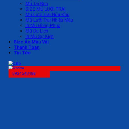
Mũ Tai Bèo
SIZE MŨ LƯỠI TRAI
Mũ Lưỡi Trai Nửa Đầu
Mũ Lưỡi Trai Nhiều Màu
In Mũ Đồng Phục
Mũ Du Lịch
In Mũ Sự Kiện
Size Áo,Màu Vải
Thanh Toán
Tin Tức
0934540488