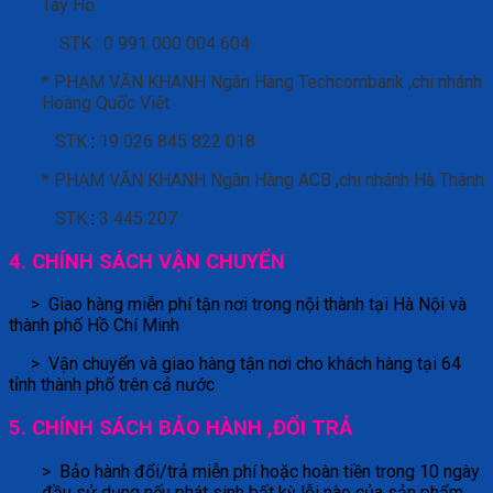
Tây Hồ
STK : 0 991 000 004 604
* PHẠM VĂN KHANH
Ngân Hàng
Techcombank ,chi nhánh
Hoàng Quốc Việt
STK
:
19 026 845 822 018
* PHẠM VĂN KHANH
Ngân Hàng ACB
,chi nhánh Hà Thành
STK
:
3 445 207
4. CHÍNH SÁCH VẬN CHUYỂN
> Giao hàng miễn phí tận nơi trong nội thành tại Hà Nội và
thành phố Hồ Chí Minh
> Vận chuyển và giao hàng tận nơi cho khách hàng tại 64
tỉnh thành phố trên cả nước
5. CHÍNH SÁCH BẢO HÀNH ,ĐỔI TRẢ
> Bảo hành đổi/trả miễn phí hoặc hoàn tiền trong 10 ngày
đầu sử dụng nếu phát sinh bất kỳ lỗi nào của sản phẩm