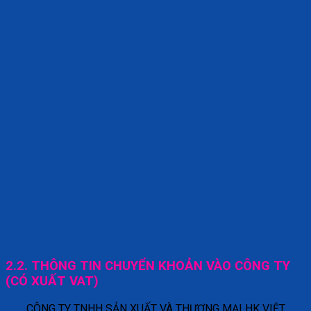
2.2. THÔNG TIN CHUYỂN KHOẢN VÀO CÔNG TY
(CÓ XUẤT VAT)
CÔNG TY TNHH SẢN XUẤT VÀ THƯƠNG MẠI HK VIỆT