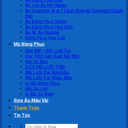
Áo Lớp Áo Hội Nhóm
Áo Oversize là gì ? Cách chọn áo Oversize Chuẩn
đẹp
Áo Đồng Phục Nhóm
Áo Đồng Phục Học Sinh
Áo Nỉ ,Áo Hoodie
Đồng Phục Họp Lớp
Mũ Đồng Phục
Nón Kết – Mũ Lưỡi Trai
Quy Trình Sản Xuất Mũ Nón
Mũ Tai Bèo
SIZE MŨ LƯỠI TRAI
Mũ Lưỡi Trai Nửa Đầu
Mũ Lưỡi Trai Nhiều Màu
In Mũ Đồng Phục
Mũ Du Lịch
In Mũ Sự Kiện
Size Áo,Màu Vải
Thanh Toán
Tin Tức
Tìm