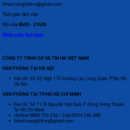
Email:congtyhkvn@gmail.com
Thời gian làm việc
Mở cửa:
8h00 - 21h00
Nhắn zalo
Gọi ngay
CÔNG TY TNHH SX VÀ TM HK VIỆT NAM
VĂN PHÒNG TẠI HÀ NỘI
Địa chỉ: Số 20, Ngõ 175 Đường Lạc Long Quân, P.Tây Hồ,
Hà Nội
VĂN PHÒNG TẠI TP.HỐ HỒ CHÍ MINH
Địa chỉ: Số 1118 Nguyễn Văn Quá, P Đông Hưng Thuận ,
Tp Hồ Chí Minh
Hotline:0868 724 236 / Zalo:0934 540 488
Email:congtyhkvn@gmail.com