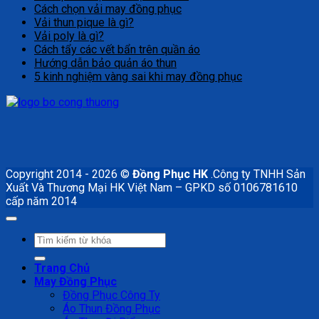
Cách chọn vải may đồng phục
Vải thun pique là gì?
Vải poly là gì?
Cách tẩy các vết bẩn trên quần áo
Hướng dẫn bảo quản áo thun
5 kinh nghiệm vàng sai khi may đồng phục
Copyright 2014 - 2026 ©
Đồng Phục HK
.Công ty TNHH Sản
Xuất Và Thương Mại HK Việt Nam – GPKD số 0106781610
cấp năm 2014
Tìm
kiếm:
Trang Chủ
May Đồng Phục
Đồng Phục Công Ty
Áo Thun Đồng Phục