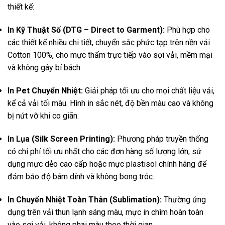
thiết kế:
In Kỹ Thuật Số (DTG – Direct to Garment):
Phù hợp cho
các thiết kế nhiều chi tiết, chuyển sắc phức tạp trên nền vải
Cotton 100%, cho mực thấm trực tiếp vào sợi vải, mềm mại
và không gây bí bách.
In Pet Chuyển Nhiệt:
Giải pháp tối ưu cho mọi chất liệu vải,
kể cả vải tối màu. Hình in sắc nét, độ bền màu cao và không
bị nứt vỡ khi co giãn.
In Lụa (Silk Screen Printing):
Phương pháp truyền thống
có chi phí tối ưu nhất cho các đơn hàng số lượng lớn, sử
dụng mực dẻo cao cấp hoặc mực plastisol chính hãng để
đảm bảo độ bám dính và không bong tróc.
In Chuyển Nhiệt Toàn Thân (Sublimation):
Thường ứng
dụng trên vải thun lạnh sáng màu, mực in chìm hoàn toàn
vào sợi vải, không phai màu theo thời gian.