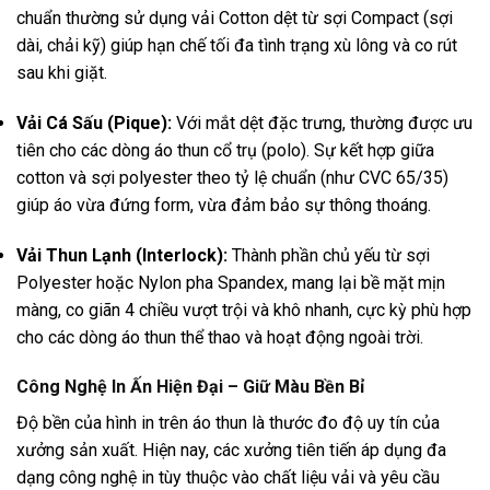
chuẩn thường sử dụng vải Cotton dệt từ sợi Compact (sợi
dài, chải kỹ) giúp hạn chế tối đa tình trạng xù lông và co rút
sau khi giặt.
Vải Cá Sấu (Pique):
Với mắt dệt đặc trưng, thường được ưu
tiên cho các dòng áo thun cổ trụ (polo). Sự kết hợp giữa
cotton và sợi polyester theo tỷ lệ chuẩn (như CVC 65/35)
giúp áo vừa đứng form, vừa đảm bảo sự thông thoáng.
Vải Thun Lạnh (Interlock):
Thành phần chủ yếu từ sợi
Polyester hoặc Nylon pha Spandex, mang lại bề mặt mịn
màng, co giãn 4 chiều vượt trội và khô nhanh, cực kỳ phù hợp
cho các dòng áo thun thể thao và hoạt động ngoài trời.
Công Nghệ In Ấn Hiện Đại – Giữ Màu Bền Bỉ
Độ bền của hình in trên áo thun là thước đo độ uy tín của
xưởng sản xuất. Hiện nay, các xưởng tiên tiến áp dụng đa
dạng công nghệ in tùy thuộc vào chất liệu vải và yêu cầu