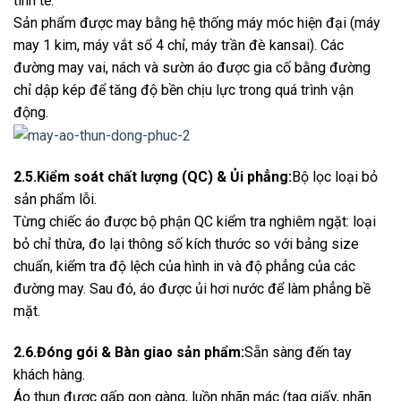
tinh tế.
Sản phẩm được may bằng hệ thống máy móc hiện đại (máy
may 1 kim, máy vắt sổ 4 chỉ, máy trần đè kansai). Các
đường may vai, nách và sườn áo được gia cố bằng đường
chỉ dập kép để tăng độ bền chịu lực trong quá trình vận
động.
2.5.Kiểm soát chất lượng (QC) & Ủi phẳng:
Bộ lọc loại bỏ
sản phẩm lỗi.
Từng chiếc áo được bộ phận QC kiểm tra nghiêm ngặt: loại
bỏ chỉ thừa, đo lại thông số kích thước so với bảng size
chuẩn, kiểm tra độ lệch của hình in và độ phẳng của các
đường may. Sau đó, áo được ủi hơi nước để làm phẳng bề
mặt.
2.6.Đóng gói & Bàn giao sản phẩm:
Sẵn sàng đến tay
khách hàng.
Áo thun được gấp gọn gàng, luồn nhãn mác (tag giấy, nhãn