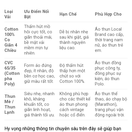
Loại
Ưu Điểm Nổi
Hạn Chế
Phù Hợp Cho
Vải
Bật
Thấm hút mồ
Cotton
Áo thun Local
hôi cực tốt, co
Dễ bị nhăn nhẹ
100%
Brand cao cấp,
giãn thoải mái,
sau khi giặt, giá
Co
thời trang nam
bề mặt vải
thành nguyên
Giãn 4
nữ, áo thun trẻ
mềm mịn tự
liệu cao.
Chiều
em.
nhiên.
CVC
Áo thun đồng
Form áo đứng
Độ thấm hút
65/35
phục công ty,
đẹp, ít nhăn, độ
thấp hơn một
(Cotton
đồng phục sự
bền cơ học cao,
chút so với
pha
kiện, áo thun
giữ màu rất tốt.
Cotton 100%.
Poly)
Polo.
Siêu nhẹ, nhanh
Không phù hợp
Áo thun thể
Thun
khô, kháng
cho các thiết kế
thao, áo chạy bộ
Mè /
khuẩn tốt, co
áo thun phong
(Marathon),
Thun
giãn linh hoạt,
cách vintage
trang phục vận
Lạnh
giá thành tối ưu.
hoặc cổ điển.
động ngoài trời.
Hy vọng những thông tin chuyên sâu trên đây sẽ giúp bạn