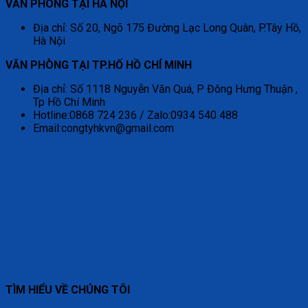
VĂN PHÒNG TẠI HÀ NỘI
Địa chỉ: Số 20, Ngõ 175 Đường Lạc Long Quân, P.Tây Hồ,
Hà Nội
VĂN PHÒNG TẠI TP.HỐ HỒ CHÍ MINH
Địa chỉ: Số 1118 Nguyễn Văn Quá, P Đông Hưng Thuận ,
Tp Hồ Chí Minh
Hotline:0868 724 236 / Zalo:0934 540 488
Email:congtyhkvn@gmail.com
TÌM HIỂU VỀ CHÚNG TÔI