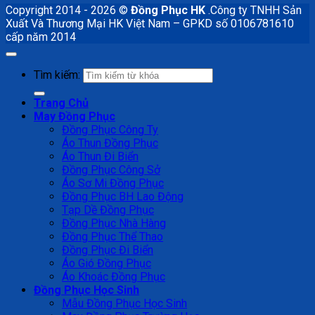
Copyright 2014 - 2026 ©
Đồng Phục HK
.Công ty TNHH Sản
Xuất Và Thương Mại HK Việt Nam – GPKD số 0106781610
cấp năm 2014
Tìm kiếm:
Trang Chủ
May Đồng Phục
Đồng Phục Công Ty
Áo Thun Đồng Phục
Áo Thun Đi Biển
Đồng Phục Công Sở
Áo Sơ Mi Đồng Phục
Đồng Phục BH Lao Động
Tạp Dề Đồng Phục
Đồng Phục Nhà Hàng
Đồng Phục Thể Thao
Đồng Phục Đi Biển
Áo Gió Đồng Phục
Áo Khoác Đồng Phục
Đồng Phục Học Sinh
Mẫu Đồng Phục Học Sinh