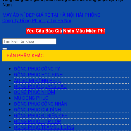
Nam.
MAY ÁO NỈ ĐẸP GIÁ RẺ TẠI HÀ NỘI HẢI PHÒNG
Công Ty Đồng Phục Uy Tín Hà Nội
Yêu Cầu Báo Giá
Nhận Mẫu Miễn Phí
SẢN PHẨM KHÁC
ĐỒNG PHỤC CÔNG TY
ĐỒNG PHỤC HỌC SINH
ÁO SƠ MI ĐỒNG PHỤC
ĐỒNG PHỤC QUẢNG CÁO
ĐỒNG PHỤC NHÓM
MŨ ĐỒNG PHỤC
ĐỒNG PHỤC CÔNG NHÂN
ĐỒNG PHỤC GIA ĐÌNH
ĐỒNG PHỤC ĐI BIỂN ĐẸP
ĐỒNG PHỤC HỌP LỚP
ĐỒNG PHỤC TEAMBUILDING