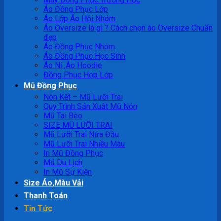
Áo Đồng Phục Lớp
Áo Lớp Áo Hội Nhóm
Áo Oversize là gì ? Cách chọn áo Oversize Chuẩn
đẹp
Áo Đồng Phục Nhóm
Áo Đồng Phục Học Sinh
Áo Nỉ ,Áo Hoodie
Đồng Phục Họp Lớp
Mũ Đồng Phục
Nón Kết – Mũ Lưỡi Trai
Quy Trình Sản Xuất Mũ Nón
Mũ Tai Bèo
SIZE MŨ LƯỠI TRAI
Mũ Lưỡi Trai Nửa Đầu
Mũ Lưỡi Trai Nhiều Màu
In Mũ Đồng Phục
Mũ Du Lịch
In Mũ Sự Kiện
Size Áo,Màu Vải
Thanh Toán
Tin Tức