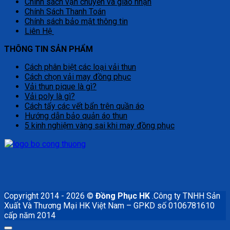
Chính sách vận chuyển và giao nhận
Chính Sách Thanh Toán
Chính sách bảo mật thông tin
Liên Hệ
THÔNG TIN SẢN PHẨM
Cách phân biệt các loại vải thun
Cách chọn vải may đồng phục
Vải thun pique là gì?
Vải poly là gì?
Cách tẩy các vết bẩn trên quần áo
Hướng dẫn bảo quản áo thun
5 kinh nghiệm vàng sai khi may đồng phục
Copyright 2014 - 2026 ©
Đồng Phục HK
.Công ty TNHH Sản
Xuất Và Thương Mại HK Việt Nam – GPKD số 0106781610
cấp năm 2014