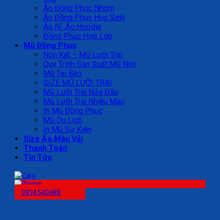
Áo Đồng Phục Nhóm
Áo Đồng Phục Học Sinh
Áo Nỉ ,Áo Hoodie
Đồng Phục Họp Lớp
Mũ Đồng Phục
Nón Kết – Mũ Lưỡi Trai
Quy Trình Sản Xuất Mũ Nón
Mũ Tai Bèo
SIZE MŨ LƯỠI TRAI
Mũ Lưỡi Trai Nửa Đầu
Mũ Lưỡi Trai Nhiều Màu
In Mũ Đồng Phục
Mũ Du Lịch
In Mũ Sự Kiện
Size Áo,Màu Vải
Thanh Toán
Tin Tức
0934540488