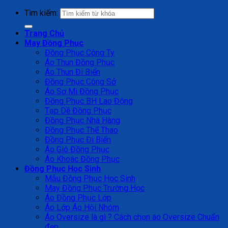
Tìm kiếm:
Trang Chủ
May Đồng Phục
Đồng Phục Công Ty
Áo Thun Đồng Phục
Áo Thun Đi Biển
Đồng Phục Công Sở
Áo Sơ Mi Đồng Phục
Đồng Phục BH Lao Động
Tạp Dề Đồng Phục
Đồng Phục Nhà Hàng
Đồng Phục Thể Thao
Đồng Phục Đi Biển
Áo Gió Đồng Phục
Áo Khoác Đồng Phục
Đồng Phục Học Sinh
Mẫu Đồng Phục Học Sinh
May Đồng Phục Trường Học
Áo Đồng Phục Lớp
Áo Lớp Áo Hội Nhóm
Áo Oversize là gì ? Cách chọn áo Oversize Chuẩn
đẹp