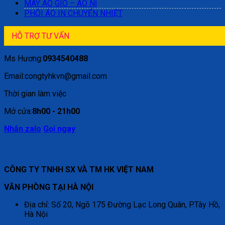
MAY ÁO GIÓ – ÁO NỈ
PHÔI ÁO IN CHUYỂN NHIỆT
HỖ TRỢ TƯ VẤN
Ms Hương:
0934540488
Email:congtyhkvn@gmail.com
Thời gian làm việc
Mở cửa:
8h00 - 21h00
Nhắn zalo
Gọi ngay
CÔNG TY TNHH SX VÀ TM HK VIỆT NAM
VĂN PHÒNG TẠI HÀ NỘI
Địa chỉ: Số 20, Ngõ 175 Đường Lạc Long Quân, P.Tây Hồ,
Hà Nội