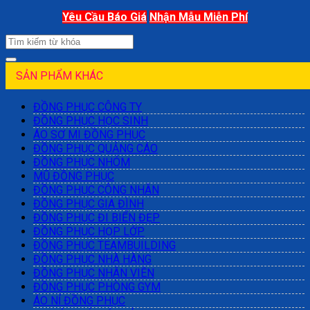
Yêu Cầu Báo Giá
Nhận Mẫu Miễn Phí
SẢN PHẨM KHÁC
ĐỒNG PHỤC CÔNG TY
ĐỒNG PHỤC HỌC SINH
ÁO SƠ MI ĐỒNG PHỤC
ĐỒNG PHỤC QUẢNG CÁO
ĐỒNG PHỤC NHÓM
MŨ ĐỒNG PHỤC
ĐỒNG PHỤC CÔNG NHÂN
ĐỒNG PHỤC GIA ĐÌNH
ĐỒNG PHỤC ĐI BIỂN ĐẸP
ĐỒNG PHỤC HỌP LỚP
ĐỒNG PHỤC TEAMBUILDING
ĐỒNG PHỤC NHÀ HÀNG
ĐỒNG PHỤC NHÂN VIÊN
ĐỒNG PHỤC PHÒNG GYM
ÁO NỈ ĐỒNG PHỤC