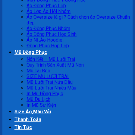
Áo Đồng Phục Lớp
Áo Lớp Áo Hội Nhóm
Áo Oversize là gì ? Cách chọn áo Oversize Chuẩn
đẹp
Áo Đồng Phục Nhóm
Áo Đồng Phục Học Sinh
Áo Nỉ ,Áo Hoodie
Đồng Phục Họp Lớp
Mũ Đồng Phục
Nón Kết – Mũ Lưỡi Trai
Quy Trình Sản Xuất Mũ Nón
Mũ Tai Bèo
SIZE MŨ LƯỠI TRAI
Mũ Lưỡi Trai Nửa Đầu
Mũ Lưỡi Trai Nhiều Màu
In Mũ Đồng Phục
Mũ Du Lịch
In Mũ Sự Kiện
Size Áo,Màu Vải
Thanh Toán
Tin Tức