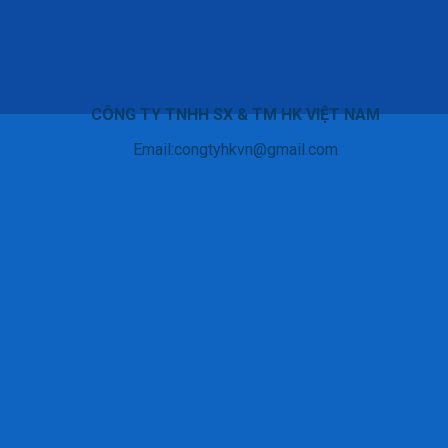
CÔNG TY TNHH SX & TM HK VIỆT NAM
Email:congtyhkvn@gmail.com