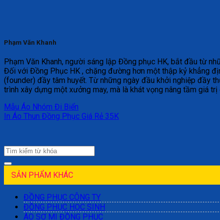
Phạm Văn Khanh
Phạm Văn Khanh, người sáng lập Đồng phục HK, bắt đầu từ những 
Đối với Đồng Phục HK , chặng đường hơn một thập kỷ khẳng địn
(founder) đầy tâm huyết. Từ những ngày đầu khởi nghiệp đầy th
trình xây dựng một xưởng may, mà là khát vọng nâng tầm giá trị
Mẫu Áo Nhóm Đi Biển
In Áo Thun Đồng Phục Giá Rẻ 35K
SẢN PHẨM KHÁC
ĐỒNG PHỤC CÔNG TY
ĐỒNG PHỤC HỌC SINH
ÁO SƠ MI ĐỒNG PHỤC