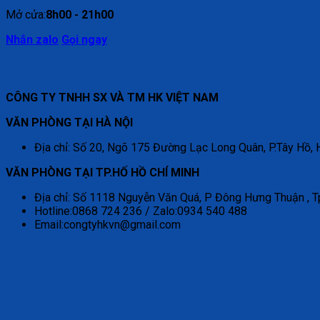
Mở cửa:
8h00 - 21h00
Nhắn zalo
Gọi ngay
CÔNG TY TNHH SX VÀ TM HK VIỆT NAM
VĂN PHÒNG TẠI HÀ NỘI
Địa chỉ: Số 20, Ngõ 175 Đường Lạc Long Quân, P.Tây Hồ, 
VĂN PHÒNG TẠI TP.HỐ HỒ CHÍ MINH
Địa chỉ: Số 1118 Nguyễn Văn Quá, P Đông Hưng Thuận , T
Hotline:0868 724 236 / Zalo:0934 540 488
Email:congtyhkvn@gmail.com