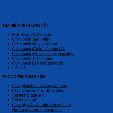
TÌM HIỂU VỀ CHÚNG TÔI
Giới Thiệu Về Chúng tôi
Chính Sách Bảo Hành
Chính sách xử lý khiếu nại
Chính sách đổi trả và hoàn tiền
Chính sách vận chuyển và giao nhận
Chính Sách Thanh Toán
Chính sách bảo mật thông tin
Liên Hệ
THÔNG TIN SẢN PHẨM
Cách phân biệt các loại vải thun
Cách chọn vải may đồng phục
Vải thun pique là gì?
Vải poly là gì?
Cách tẩy các vết bẩn trên quần áo
Hướng dẫn bảo quản áo thun