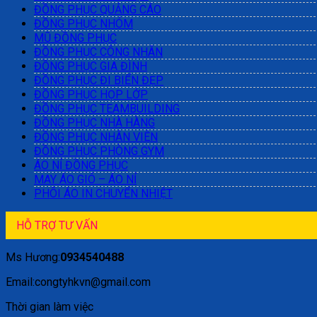
ĐỒNG PHỤC QUẢNG CÁO
ĐỒNG PHỤC NHÓM
MŨ ĐỒNG PHỤC
ĐỒNG PHỤC CÔNG NHÂN
ĐỒNG PHỤC GIA ĐÌNH
ĐỒNG PHỤC ĐI BIỂN ĐẸP
ĐỒNG PHỤC HỌP LỚP
ĐỒNG PHỤC TEAMBUILDING
ĐỒNG PHỤC NHÀ HÀNG
ĐỒNG PHỤC NHÂN VIÊN
ĐỒNG PHỤC PHÒNG GYM
ÁO NỈ ĐỒNG PHỤC
MAY ÁO GIÓ – ÁO NỈ
PHÔI ÁO IN CHUYỂN NHIỆT
HỖ TRỢ TƯ VẤN
Ms Hương:
0934540488
Email:congtyhkvn@gmail.com
Thời gian làm việc