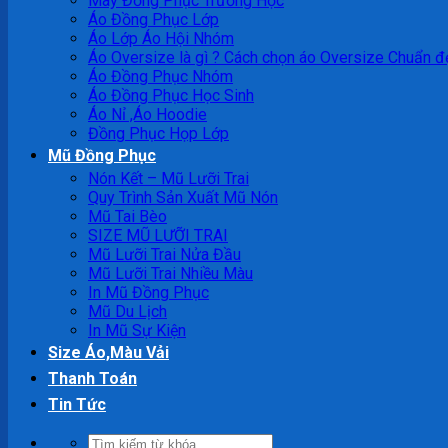
May Đồng Phục Trường Học
Áo Đồng Phục Lớp
Áo Lớp Áo Hội Nhóm
Áo Oversize là gì ? Cách chọn áo Oversize Chuẩn đ
Áo Đồng Phục Nhóm
Áo Đồng Phục Học Sinh
Áo Nỉ ,Áo Hoodie
Đồng Phục Họp Lớp
Mũ Đồng Phục
Nón Kết – Mũ Lưỡi Trai
Quy Trình Sản Xuất Mũ Nón
Mũ Tai Bèo
SIZE MŨ LƯỠI TRAI
Mũ Lưỡi Trai Nửa Đầu
Mũ Lưỡi Trai Nhiều Màu
In Mũ Đồng Phục
Mũ Du Lịch
In Mũ Sự Kiện
Size Áo,Màu Vải
Thanh Toán
Tin Tức
Tìm