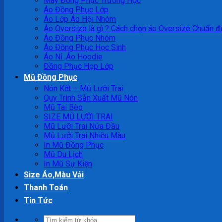
May Đồng Phục Trường Học
Áo Đồng Phục Lớp
Áo Lớp Áo Hội Nhóm
Áo Oversize là gì ? Cách chọn áo Oversize Chuẩn đ
Áo Đồng Phục Nhóm
Áo Đồng Phục Học Sinh
Áo Nỉ ,Áo Hoodie
Đồng Phục Họp Lớp
Mũ Đồng Phục
Nón Kết – Mũ Lưỡi Trai
Quy Trình Sản Xuất Mũ Nón
Mũ Tai Bèo
SIZE MŨ LƯỠI TRAI
Mũ Lưỡi Trai Nửa Đầu
Mũ Lưỡi Trai Nhiều Màu
In Mũ Đồng Phục
Mũ Du Lịch
In Mũ Sự Kiện
Size Áo,Màu Vải
Thanh Toán
Tin Tức
Tìm