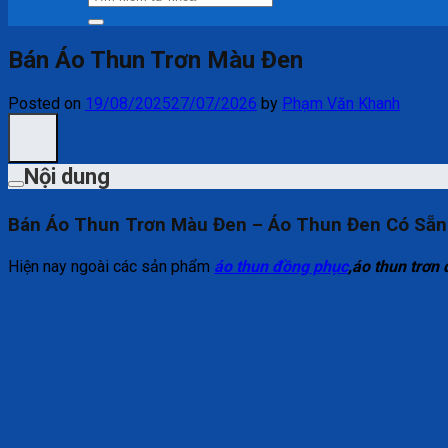
kiếm:
Bán Áo Thun Trơn Màu Đen
Posted on
19/08/2025
27/07/2026
by
Phạm Văn Khanh
Nội dung
Bán Áo Thun Trơn Màu Đen – Áo Thun Đen Có Sẵn
Hiện nay ngoài các sản phẩm
áo thun đồng phục
,áo thun trơn