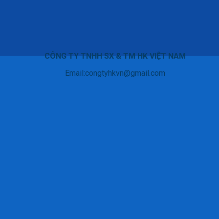
CÔNG TY TNHH SX & TM HK VIỆT NAM
Email:congtyhkvn@gmail.com