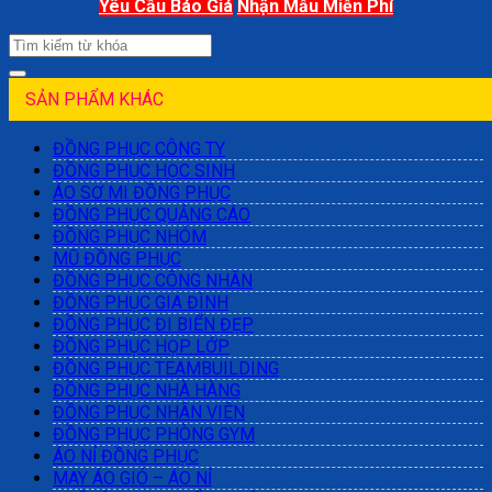
Yêu Cầu Báo Giá
Nhận Mẫu Miễn Phí
SẢN PHẨM KHÁC
ĐỒNG PHỤC CÔNG TY
ĐỒNG PHỤC HỌC SINH
ÁO SƠ MI ĐỒNG PHỤC
ĐỒNG PHỤC QUẢNG CÁO
ĐỒNG PHỤC NHÓM
MŨ ĐỒNG PHỤC
ĐỒNG PHỤC CÔNG NHÂN
ĐỒNG PHỤC GIA ĐÌNH
ĐỒNG PHỤC ĐI BIỂN ĐẸP
ĐỒNG PHỤC HỌP LỚP
ĐỒNG PHỤC TEAMBUILDING
ĐỒNG PHỤC NHÀ HÀNG
ĐỒNG PHỤC NHÂN VIÊN
ĐỒNG PHỤC PHÒNG GYM
ÁO NỈ ĐỒNG PHỤC
MAY ÁO GIÓ – ÁO NỈ