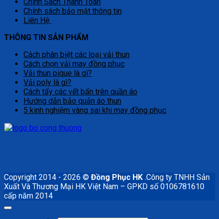
Chính Sách Thanh Toán
Chính sách bảo mật thông tin
Liên Hệ
THÔNG TIN SẢN PHẨM
Cách phân biệt các loại vải thun
Cách chọn vải may đồng phục
Vải thun pique là gì?
Vải poly là gì?
Cách tẩy các vết bẩn trên quần áo
Hướng dẫn bảo quản áo thun
5 kinh nghiệm vàng sai khi may đồng phục
Copyright 2014 - 2026 ©
Đồng Phục HK
.Công ty TNHH Sản
Xuất Và Thương Mại HK Việt Nam – GPKD số 0106781610
cấp năm 2014