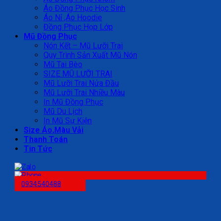
Áo Đồng Phục Học Sinh
Áo Nỉ ,Áo Hoodie
Đồng Phục Họp Lớp
Mũ Đồng Phục
Nón Kết – Mũ Lưỡi Trai
Quy Trình Sản Xuất Mũ Nón
Mũ Tai Bèo
SIZE MŨ LƯỠI TRAI
Mũ Lưỡi Trai Nửa Đầu
Mũ Lưỡi Trai Nhiều Màu
In Mũ Đồng Phục
Mũ Du Lịch
In Mũ Sự Kiện
Size Áo,Màu Vải
Thanh Toán
Tin Tức
0934540488