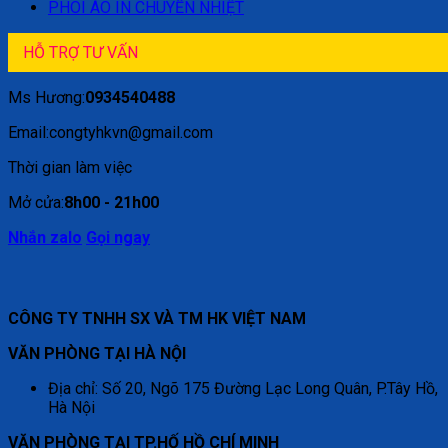
PHÔI ÁO IN CHUYỂN NHIỆT
HỖ TRỢ TƯ VẤN
Ms Hương:
0934540488
Email:congtyhkvn@gmail.com
Thời gian làm việc
Mở cửa:
8h00 - 21h00
Nhắn zalo
Gọi ngay
CÔNG TY TNHH SX VÀ TM HK VIỆT NAM
VĂN PHÒNG TẠI HÀ NỘI
Địa chỉ: Số 20, Ngõ 175 Đường Lạc Long Quân, P.Tây Hồ,
Hà Nội
VĂN PHÒNG TẠI TP.HỐ HỒ CHÍ MINH