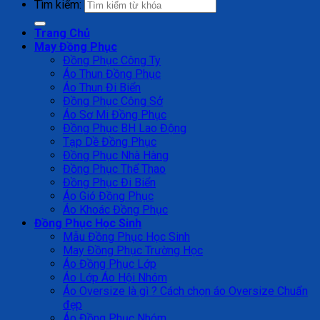
Tìm kiếm:
Trang Chủ
May Đồng Phục
Đồng Phục Công Ty
Áo Thun Đồng Phục
Áo Thun Đi Biển
Đồng Phục Công Sở
Áo Sơ Mi Đồng Phục
Đồng Phục BH Lao Động
Tạp Dề Đồng Phục
Đồng Phục Nhà Hàng
Đồng Phục Thể Thao
Đồng Phục Đi Biển
Áo Gió Đồng Phục
Áo Khoác Đồng Phục
Đồng Phục Học Sinh
Mẫu Đồng Phục Học Sinh
May Đồng Phục Trường Học
Áo Đồng Phục Lớp
Áo Lớp Áo Hội Nhóm
Áo Oversize là gì ? Cách chọn áo Oversize Chuẩn
đẹp
Áo Đồng Phục Nhóm