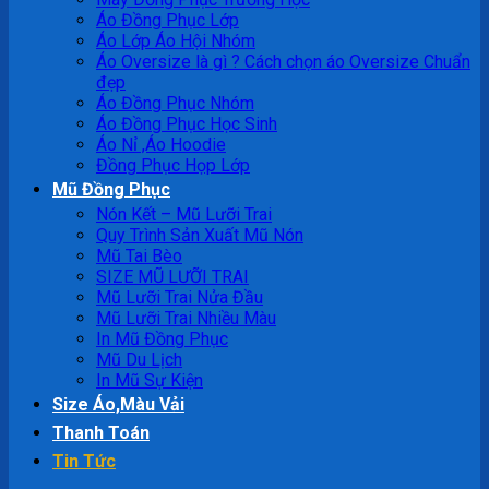
Áo Đồng Phục Lớp
Áo Lớp Áo Hội Nhóm
Áo Oversize là gì ? Cách chọn áo Oversize Chuẩn
đẹp
Áo Đồng Phục Nhóm
Áo Đồng Phục Học Sinh
Áo Nỉ ,Áo Hoodie
Đồng Phục Họp Lớp
Mũ Đồng Phục
Nón Kết – Mũ Lưỡi Trai
Quy Trình Sản Xuất Mũ Nón
Mũ Tai Bèo
SIZE MŨ LƯỠI TRAI
Mũ Lưỡi Trai Nửa Đầu
Mũ Lưỡi Trai Nhiều Màu
In Mũ Đồng Phục
Mũ Du Lịch
In Mũ Sự Kiện
Size Áo,Màu Vải
Thanh Toán
Tin Tức