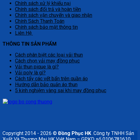
Chính sách xử lý khiếu nại
Chính sách đổi trả và hoàn tiền
Chính sách vận chuyển và giao nhận
Chính Sách Thanh Toán
Chính sách bảo mật thông tin
Liên Hệ
THÔNG TIN SẢN PHẨM
Cách phân biệt các loại vải thun
Cách chọn vải may đồng phục
Vải thun pique là gì?
Vải poly là gì?
Cách tẩy các vết bẩn trên quần áo
Hướng dẫn bảo quản áo thun
5 kinh nghiệm vàng sai khi may đồng phục
Copyright 2014 - 2026 ©
Đồng Phục HK
.Công ty TNHH Sản
Xuất Và Thương Mại HK Việt Nam – GPKD số 0106781610