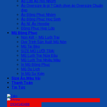
Áo Lớp Áo Hội Nhóm
Áo Oversize là gì ? Cách chọn áo Oversize Chuẩn
đẹp
Áo Đồng Phục Nhóm
Áo Đồng Phục Học Sinh
Áo Nỉ ,Áo Hoodie
Đồng Phục Họp Lớp
Mũ Đồng Phục
Nón Kết – Mũ Lưỡi Trai
Quy Trình Sản Xuất Mũ Nón
Mũ Tai Bèo
SIZE MŨ LƯỠI TRAI
Mũ Lưỡi Trai Nửa Đầu
Mũ Lưỡi Trai Nhiều Màu
In Mũ Đồng Phục
Mũ Du Lịch
In Mũ Sự Kiện
Size Áo,Màu Vải
Thanh Toán
Tin Tức
0934540488