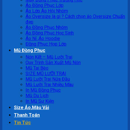
Áo Đồng Phục Lớp
Áo Lớp Áo Hội Nhóm
Áo Oversize là gì ? Cách chọn áo Oversize Chuẩn
đẹp
Áo Đồng Phục Nhóm
Áo Đồng Phục Học Sinh
Áo Nỉ ,Áo Hoodie
Đồng Phục Họp Lớp
Mũ Đồng Phục
Nón Kết – Mũ Lưỡi Trai
Quy Trình Sản Xuất Mũ Nón
Mũ Tai Bèo
SIZE MŨ LƯỠI TRAI
Mũ Lưỡi Trai Nửa Đầu
Mũ Lưỡi Trai Nhiều Màu
In Mũ Đồng Phục
Mũ Du Lịch
In Mũ Sự Kiện
Size Áo,Màu Vải
Thanh Toán
Tin Tức