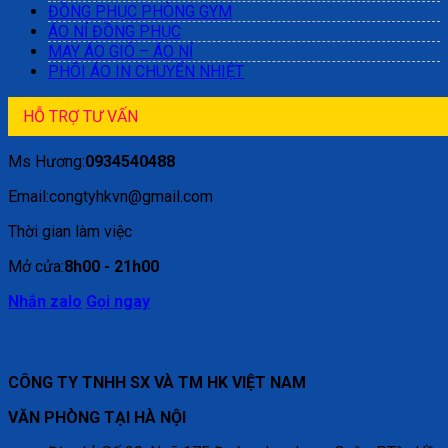
ĐỒNG PHỤC PHÒNG GYM
ÁO NỈ ĐỒNG PHỤC
MAY ÁO GIÓ – ÁO NỈ
PHÔI ÁO IN CHUYỂN NHIỆT
HỖ TRỢ TƯ VẤN
Ms Hương:
0934540488
Email:congtyhkvn@gmail.com
Thời gian làm việc
Mở cửa:
8h00 - 21h00
Nhắn zalo
Gọi ngay
CÔNG TY TNHH SX VÀ TM HK VIỆT NAM
VĂN PHÒNG TẠI HÀ NỘI