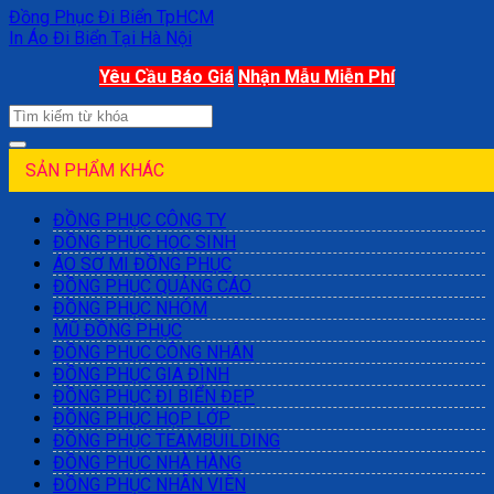
Đồng Phục Đi Biển TpHCM
In Áo Đi Biển Tại Hà Nội
Yêu Cầu Báo Giá
Nhận Mẫu Miễn Phí
SẢN PHẨM KHÁC
ĐỒNG PHỤC CÔNG TY
ĐỒNG PHỤC HỌC SINH
ÁO SƠ MI ĐỒNG PHỤC
ĐỒNG PHỤC QUẢNG CÁO
ĐỒNG PHỤC NHÓM
MŨ ĐỒNG PHỤC
ĐỒNG PHỤC CÔNG NHÂN
ĐỒNG PHỤC GIA ĐÌNH
ĐỒNG PHỤC ĐI BIỂN ĐẸP
ĐỒNG PHỤC HỌP LỚP
ĐỒNG PHỤC TEAMBUILDING
ĐỒNG PHỤC NHÀ HÀNG
ĐỒNG PHỤC NHÂN VIÊN