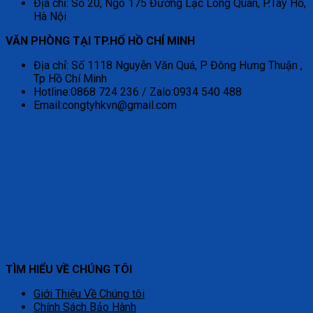
Địa chỉ: Số 20, Ngõ 175 Đường Lạc Long Quân, P.Tây Hồ,
Hà Nội
VĂN PHÒNG TẠI TP.HỐ HỒ CHÍ MINH
Địa chỉ: Số 1118 Nguyễn Văn Quá, P Đông Hưng Thuận ,
Tp Hồ Chí Minh
Hotline:0868 724 236 / Zalo:0934 540 488
Email:congtyhkvn@gmail.com
TÌM HIỂU VỀ CHÚNG TÔI
Giới Thiệu Về Chúng tôi
Chính Sách Bảo Hành