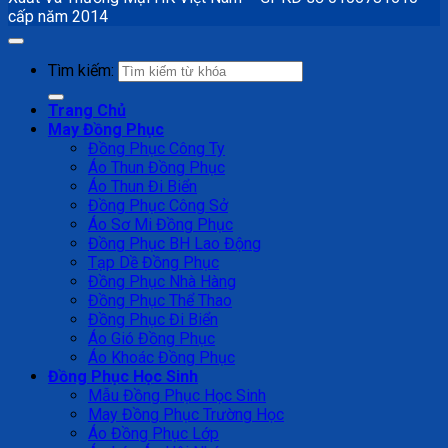
cấp năm 2014
Tìm kiếm:
Trang Chủ
May Đồng Phục
Đồng Phục Công Ty
Áo Thun Đồng Phục
Áo Thun Đi Biển
Đồng Phục Công Sở
Áo Sơ Mi Đồng Phục
Đồng Phục BH Lao Động
Tạp Dề Đồng Phục
Đồng Phục Nhà Hàng
Đồng Phục Thể Thao
Đồng Phục Đi Biển
Áo Gió Đồng Phục
Áo Khoác Đồng Phục
Đồng Phục Học Sinh
Mẫu Đồng Phục Học Sinh
May Đồng Phục Trường Học
Áo Đồng Phục Lớp