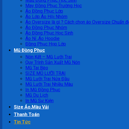
Mẫu Đồng Phục Học Sinh
May Đồng Phục Trường Học
Áo Đồng Phục Lớp
Áo Lớp Áo Hội Nhóm
Áo Oversize là gì ? Cách chọn áo Oversize Chuẩn đ
Áo Đồng Phục Nhóm
Áo Đồng Phục Học Sinh
Áo Nỉ ,Áo Hoodie
Đồng Phục Họp Lớp
Mũ Đồng Phục
Nón Kết – Mũ Lưỡi Trai
Quy Trình Sản Xuất Mũ Nón
Mũ Tai Bèo
SIZE MŨ LƯỠI TRAI
Mũ Lưỡi Trai Nửa Đầu
Mũ Lưỡi Trai Nhiều Màu
In Mũ Đồng Phục
Mũ Du Lịch
In Mũ Sự Kiện
Size Áo,Màu Vải
Thanh Toán
Tin Tức