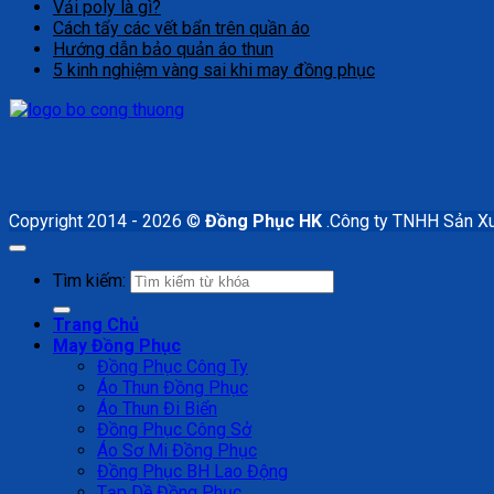
Vải poly là gì?
Cách tẩy các vết bẩn trên quần áo
Hướng dẫn bảo quản áo thun
5 kinh nghiệm vàng sai khi may đồng phục
Copyright 2014 - 2026 ©
Đồng Phục HK
.Công ty TNHH Sản X
Tìm kiếm:
Trang Chủ
May Đồng Phục
Đồng Phục Công Ty
Áo Thun Đồng Phục
Áo Thun Đi Biển
Đồng Phục Công Sở
Áo Sơ Mi Đồng Phục
Đồng Phục BH Lao Động
Tạp Dề Đồng Phục