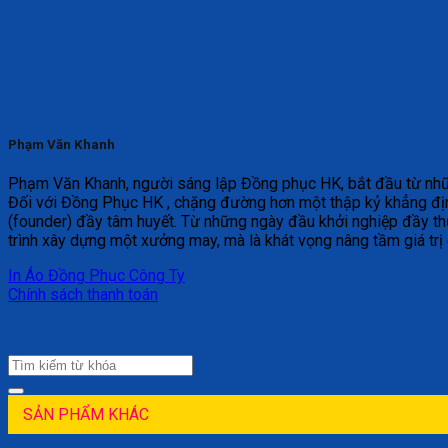
Phạm Văn Khanh
Phạm Văn Khanh, người sáng lập Đồng phục HK, bắt đầu từ những 
Đối với Đồng Phục HK , chặng đường hơn một thập kỷ khẳng địn
(founder) đầy tâm huyết. Từ những ngày đầu khởi nghiệp đầy th
trình xây dựng một xưởng may, mà là khát vọng nâng tầm giá trị
In Áo Đồng Phục Công Ty
Chính sách thanh toán
SẢN PHẨM KHÁC