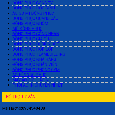
ĐỒNG PHỤC CÔNG TY
ĐỒNG PHỤC HỌC SINH
ÁO SƠ MI ĐỒNG PHỤC
ĐỒNG PHỤC QUẢNG CÁO
ĐỒNG PHỤC NHÓM
MŨ ĐỒNG PHỤC
ĐỒNG PHỤC CÔNG NHÂN
ĐỒNG PHỤC GIA ĐÌNH
ĐỒNG PHỤC ĐI BIỂN ĐẸP
ĐỒNG PHỤC HỌP LỚP
ĐỒNG PHỤC TEAMBUILDING
ĐỒNG PHỤC NHÀ HÀNG
ĐỒNG PHỤC NHÂN VIÊN
ĐỒNG PHỤC PHÒNG GYM
ÁO NỈ ĐỒNG PHỤC
MAY ÁO GIÓ – ÁO NỈ
PHÔI ÁO IN CHUYỂN NHIỆT
HỖ TRỢ TƯ VẤN
Ms Hương:
0934540488