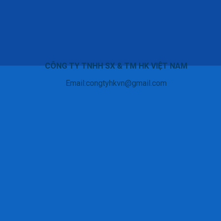
CÔNG TY TNHH SX & TM HK VIỆT NAM
Email:congtyhkvn@gmail.com