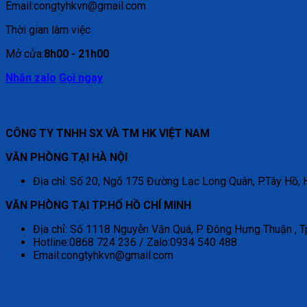
Email:congtyhkvn@gmail.com
Thời gian làm việc
Mở cửa:
8h00 - 21h00
Nhắn zalo
Gọi ngay
CÔNG TY TNHH SX VÀ TM HK VIỆT NAM
VĂN PHÒNG TẠI HÀ NỘI
Địa chỉ: Số 20, Ngõ 175 Đường Lạc Long Quân, P.Tây Hồ, 
VĂN PHÒNG TẠI TP.HỐ HỒ CHÍ MINH
Địa chỉ: Số 1118 Nguyễn Văn Quá, P Đông Hưng Thuận , T
Hotline:0868 724 236 / Zalo:0934 540 488
Email:congtyhkvn@gmail.com