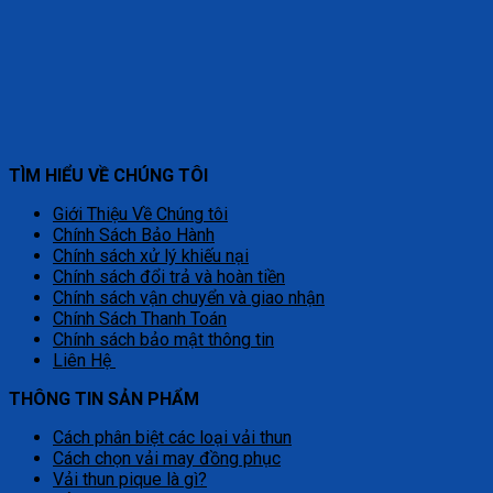
TÌM HIỂU VỀ CHÚNG TÔI
Giới Thiệu Về Chúng tôi
Chính Sách Bảo Hành
Chính sách xử lý khiếu nại
Chính sách đổi trả và hoàn tiền
Chính sách vận chuyển và giao nhận
Chính Sách Thanh Toán
Chính sách bảo mật thông tin
Liên Hệ
THÔNG TIN SẢN PHẨM
Cách phân biệt các loại vải thun
Cách chọn vải may đồng phục
Vải thun pique là gì?