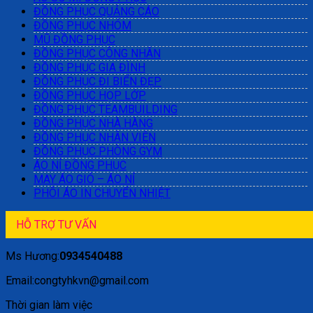
ĐỒNG PHỤC QUẢNG CÁO
ĐỒNG PHỤC NHÓM
MŨ ĐỒNG PHỤC
ĐỒNG PHỤC CÔNG NHÂN
ĐỒNG PHỤC GIA ĐÌNH
ĐỒNG PHỤC ĐI BIỂN ĐẸP
ĐỒNG PHỤC HỌP LỚP
ĐỒNG PHỤC TEAMBUILDING
ĐỒNG PHỤC NHÀ HÀNG
ĐỒNG PHỤC NHÂN VIÊN
ĐỒNG PHỤC PHÒNG GYM
ÁO NỈ ĐỒNG PHỤC
MAY ÁO GIÓ – ÁO NỈ
PHÔI ÁO IN CHUYỂN NHIỆT
HỖ TRỢ TƯ VẤN
Ms Hương:
0934540488
Email:congtyhkvn@gmail.com
Thời gian làm việc