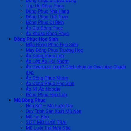
Đồng Phục BH Lao Động
Tạp Dề Đồng Phục
Đồng Phục Nhà Hàng
Đồng Phục Thể Thao
Đồng Phục Đi Biển
Áo Gió Đồng Phục
Áo Khoác Đồng Phục
Đồng Phục Học Sinh
Mẫu Đồng Phục Học Sinh
May Đồng Phục Trường Học
Áo Đồng Phục Lớp
Áo Lớp Áo Hội Nhóm
Áo Oversize là gì ? Cách chọn áo Oversize Chuẩn
đẹp
Áo Đồng Phục Nhóm
Áo Đồng Phục Học Sinh
Áo Nỉ ,Áo Hoodie
Đồng Phục Họp Lớp
Mũ Đồng Phục
Nón Kết – Mũ Lưỡi Trai
Quy Trình Sản Xuất Mũ Nón
Mũ Tai Bèo
SIZE MŨ LƯỠI TRAI
Mũ Lưỡi Trai Nửa Đầu