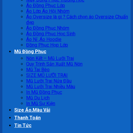
Áo Đồng Phục Lớp
Áo Lớp Áo Hội Nhóm
Áo Oversize là gì ? Cách chọn áo Oversize Chuẩn
đẹp
Áo Đồng Phục Nhóm
Áo Đồng Phục Học Sinh
Áo Nỉ ,Áo Hoodie
Đồng Phục Họp Lớp
Mũ Đồng Phục
Nón Kết – Mũ Lưỡi Trai
Quy Trình Sản Xuất Mũ Nón
Mũ Tai Bèo
SIZE MŨ LƯỠI TRAI
Mũ Lưỡi Trai Nửa Đầu
Mũ Lưỡi Trai Nhiều Màu
In Mũ Đồng Phục
Mũ Du Lịch
In Mũ Sự Kiện
Size Áo,Màu Vải
Thanh Toán
Tin Tức