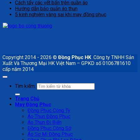
Cách tẩy các vết bẩn trên quần áo
Hướng dẫn bảo quản áo thun
5 kinh nghiệm vàng sai khi may đồng phục
Copyright 2014 - 2026 ©
Đồng Phục HK
.Công ty TNHH Sản
Xuất Và Thương Mại HK Việt Nam – GPKD số 0106781610
cấp năm 2014
Tìm kiếm:
Trang Chủ
May Đồng Phục
Đồng Phục Công Ty
Áo Thun Đồng Phục
Áo Thun Đi Biển
Đồng Phục Công Sở
Áo Sơ Mi Đồng Phục