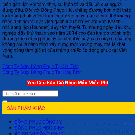
luôn gắn liền với tầm nhìn, sự kiên trì và dấu ấn của người
đứng đầu. Đối với Đồng Phục HK , chặng đường hơn một thập
kỷ khẳng định vị thế trên thị trường may mặc không thể không
nhắc đến người đặt viên gạch đầu tiên: Phạm Văn Khanh –
nhà sáng lập (founder) đầy tâm huyết. Từ những ngày đầu khởi
nghiệp đầy thử thách vào năm 2014 cho đến khi trở thành một
thương hiệu đồng phục uy tín cho đến nay, câu chuyện của ông
không chỉ là hành trình xây dựng một xưởng may, mà là khát
vọng nâng tầm giá trị của những chiếc áo đồng phục tại Việt
Nam.
Công Ty May Đồng Phục Tại Hà Tĩnh
Công Ty May Đồng Phục Tại Hòa Bình
Yêu Cầu Báo Giá
Nhận Mẫu Miễn Phí
SẢN PHẨM KHÁC
ĐỒNG PHỤC CÔNG TY
ĐỒNG PHỤC HỌC SINH
ÁO SƠ MI ĐỒNG PHỤC