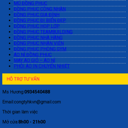
MŨ ĐỒNG PHỤC
ĐỒNG PHỤC CÔNG NHÂN
ĐỒNG PHỤC GIA ĐÌNH
ĐỒNG PHỤC ĐI BIỂN ĐẸP
ĐỒNG PHỤC HỌP LỚP
ĐỒNG PHỤC TEAMBUILDING
ĐỒNG PHỤC NHÀ HÀNG
ĐỒNG PHỤC NHÂN VIÊN
ĐỒNG PHỤC PHÒNG GYM
ÁO NỈ ĐỒNG PHỤC
MAY ÁO GIÓ – ÁO NỈ
PHÔI ÁO IN CHUYỂN NHIỆT
HỖ TRỢ TƯ VẤN
Ms Hương:
0934540488
Email:congtyhkvn@gmail.com
Thời gian làm việc
Mở cửa:
8h00 - 21h00