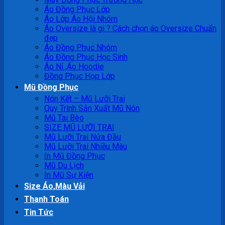
Áo Đồng Phục Lớp
Áo Lớp Áo Hội Nhóm
Áo Oversize là gì ? Cách chọn áo Oversize Chuẩn
đẹp
Áo Đồng Phục Nhóm
Áo Đồng Phục Học Sinh
Áo Nỉ ,Áo Hoodie
Đồng Phục Họp Lớp
Mũ Đồng Phục
Nón Kết – Mũ Lưỡi Trai
Quy Trình Sản Xuất Mũ Nón
Mũ Tai Bèo
SIZE MŨ LƯỠI TRAI
Mũ Lưỡi Trai Nửa Đầu
Mũ Lưỡi Trai Nhiều Màu
In Mũ Đồng Phục
Mũ Du Lịch
In Mũ Sự Kiện
Size Áo,Màu Vải
Thanh Toán
Tin Tức