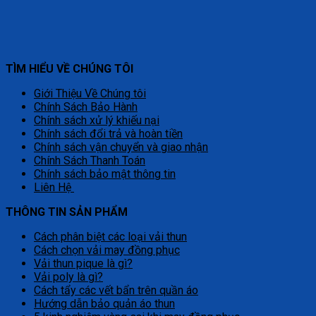
TÌM HIỂU VỀ CHÚNG TÔI
Giới Thiệu Về Chúng tôi
Chính Sách Bảo Hành
Chính sách xử lý khiếu nại
Chính sách đổi trả và hoàn tiền
Chính sách vận chuyển và giao nhận
Chính Sách Thanh Toán
Chính sách bảo mật thông tin
Liên Hệ
THÔNG TIN SẢN PHẨM
Cách phân biệt các loại vải thun
Cách chọn vải may đồng phục
Vải thun pique là gì?
Vải poly là gì?
Cách tẩy các vết bẩn trên quần áo
Hướng dẫn bảo quản áo thun