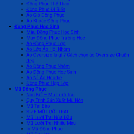
Đồng Phục Thể Thao
Đồng Phục Đi Biển
Áo Gió Đồng Phục
Áo Khoác Đồng Phục
Đồng Phục Học Sinh
Mẫu Đồng Phục Học Sinh
May Đồng Phục Trường Học
Áo Đồng Phục Lớp
Áo Lớp Áo Hội Nhóm
Áo Oversize là gì ? Cách chọn áo Oversize Chuẩn
đẹp
Áo Đồng Phục Nhóm
Áo Đồng Phục Học Sinh
Áo Nỉ ,Áo Hoodie
Đồng Phục Họp Lớp
Mũ Đồng Phục
Nón Kết – Mũ Lưỡi Trai
Quy Trình Sản Xuất Mũ Nón
Mũ Tai Bèo
SIZE MŨ LƯỠI TRAI
Mũ Lưỡi Trai Nửa Đầu
Mũ Lưỡi Trai Nhiều Màu
In Mũ Đồng Phục