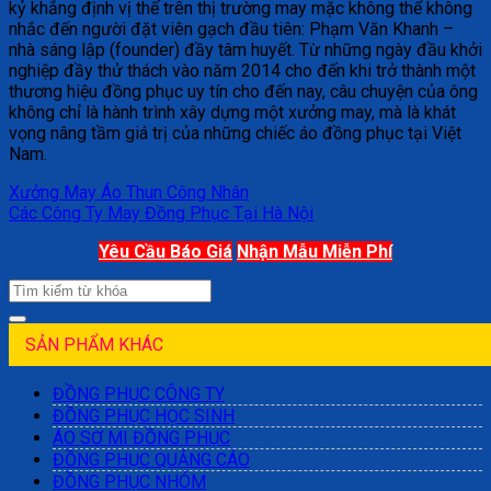
kỷ khẳng định vị thế trên thị trường may mặc không thể không
nhắc đến người đặt viên gạch đầu tiên: Phạm Văn Khanh –
nhà sáng lập (founder) đầy tâm huyết. Từ những ngày đầu khởi
nghiệp đầy thử thách vào năm 2014 cho đến khi trở thành một
thương hiệu đồng phục uy tín cho đến nay, câu chuyện của ông
không chỉ là hành trình xây dựng một xưởng may, mà là khát
vọng nâng tầm giá trị của những chiếc áo đồng phục tại Việt
Nam.
Xưởng May Áo Thun Công Nhân
Các Công Ty May Đồng Phục Tại Hà Nội
Yêu Cầu Báo Giá
Nhận Mẫu Miễn Phí
SẢN PHẨM KHÁC
ĐỒNG PHỤC CÔNG TY
ĐỒNG PHỤC HỌC SINH
ÁO SƠ MI ĐỒNG PHỤC
ĐỒNG PHỤC QUẢNG CÁO
ĐỒNG PHỤC NHÓM