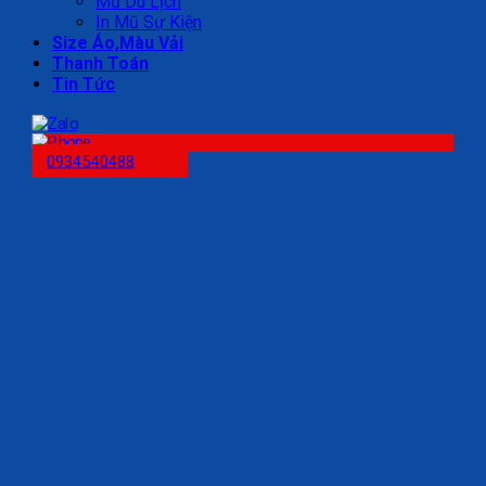
Mũ Du Lịch
In Mũ Sự Kiện
Size Áo,Màu Vải
Thanh Toán
Tin Tức
0934540488