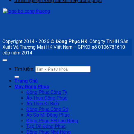
5 kinh nghiệm vàng sai khi may đồng phục
Copyright 2014 - 2026 ©
Đồng Phục HK
.Công ty TNHH Sản
Xuất Và Thương Mại HK Việt Nam – GPKD số 0106781610
cấp năm 2014
Tìm kiếm:
Trang Chủ
May Đồng Phục
Đồng Phục Công Ty
Áo Thun Đồng Phục
Áo Thun Đi Biển
Đồng Phục Công Sở
Áo Sơ Mi Đồng Phục
Đồng Phục BH Lao Động
Tạp Dề Đồng Phục
Đồng Phục Nhà Hàng