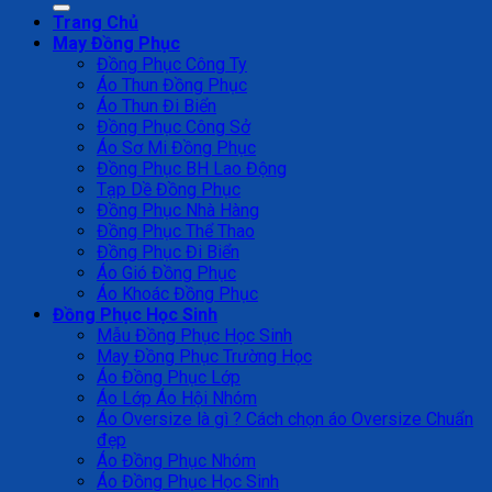
Trang Chủ
May Đồng Phục
Đồng Phục Công Ty
Áo Thun Đồng Phục
Áo Thun Đi Biển
Đồng Phục Công Sở
Áo Sơ Mi Đồng Phục
Đồng Phục BH Lao Động
Tạp Dề Đồng Phục
Đồng Phục Nhà Hàng
Đồng Phục Thể Thao
Đồng Phục Đi Biển
Áo Gió Đồng Phục
Áo Khoác Đồng Phục
Đồng Phục Học Sinh
Mẫu Đồng Phục Học Sinh
May Đồng Phục Trường Học
Áo Đồng Phục Lớp
Áo Lớp Áo Hội Nhóm
Áo Oversize là gì ? Cách chọn áo Oversize Chuẩn
đẹp
Áo Đồng Phục Nhóm
Áo Đồng Phục Học Sinh