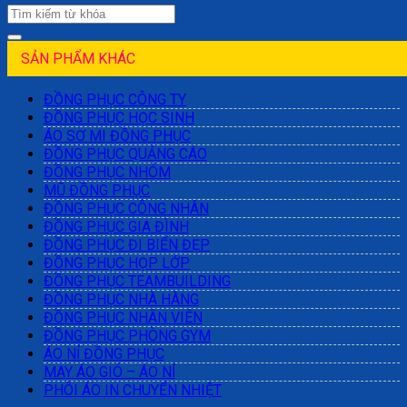
SẢN PHẨM KHÁC
ĐỒNG PHỤC CÔNG TY
ĐỒNG PHỤC HỌC SINH
ÁO SƠ MI ĐỒNG PHỤC
ĐỒNG PHỤC QUẢNG CÁO
ĐỒNG PHỤC NHÓM
MŨ ĐỒNG PHỤC
ĐỒNG PHỤC CÔNG NHÂN
ĐỒNG PHỤC GIA ĐÌNH
ĐỒNG PHỤC ĐI BIỂN ĐẸP
ĐỒNG PHỤC HỌP LỚP
ĐỒNG PHỤC TEAMBUILDING
ĐỒNG PHỤC NHÀ HÀNG
ĐỒNG PHỤC NHÂN VIÊN
ĐỒNG PHỤC PHÒNG GYM
ÁO NỈ ĐỒNG PHỤC
MAY ÁO GIÓ – ÁO NỈ
PHÔI ÁO IN CHUYỂN NHIỆT