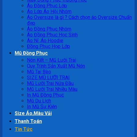
Áo Đồng Phục Lớp
Áo Lớp Áo Hội Nhóm
Áo Oversize là gì ? Cách chọn áo Oversize Chuẩn
đẹp
Áo Đồng Phục Nhóm
Áo Đồng Phục Học Sinh
Áo Nỉ ,Áo Hoodie
Đồng Phục Họp Lớp
Mũ Đồng Phục
Nón Kết – Mũ Lưỡi Trai
Quy Trình Sản Xuất Mũ Nón
Mũ Tai Bèo
SIZE MŨ LƯỠI TRAI
Mũ Lưỡi Trai Nửa Đầu
Mũ Lưỡi Trai Nhiều Màu
In Mũ Đồng Phục
Mũ Du Lịch
In Mũ Sự Kiện
Size Áo,Màu Vải
Thanh Toán
Tin Tức