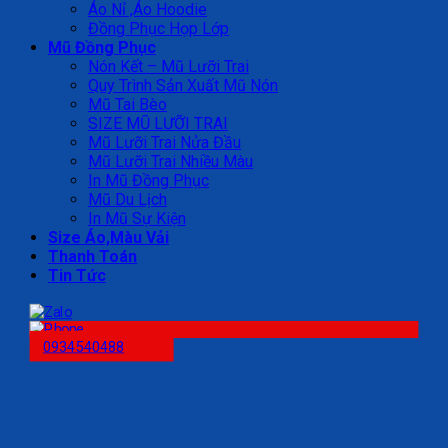
Áo Nỉ ,Áo Hoodie
Đồng Phục Họp Lớp
Mũ Đồng Phục
Nón Kết – Mũ Lưỡi Trai
Quy Trình Sản Xuất Mũ Nón
Mũ Tai Bèo
SIZE MŨ LƯỠI TRAI
Mũ Lưỡi Trai Nửa Đầu
Mũ Lưỡi Trai Nhiều Màu
In Mũ Đồng Phục
Mũ Du Lịch
In Mũ Sự Kiện
Size Áo,Màu Vải
Thanh Toán
Tin Tức
0934540488