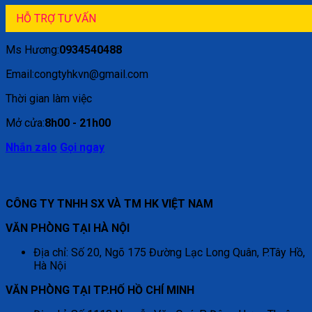
HỖ TRỢ TƯ VẤN
Ms Hương:
0934540488
Email:congtyhkvn@gmail.com
Thời gian làm việc
Mở cửa:
8h00 - 21h00
Nhắn zalo
Gọi ngay
CÔNG TY TNHH SX VÀ TM HK VIỆT NAM
VĂN PHÒNG TẠI HÀ NỘI
Địa chỉ: Số 20, Ngõ 175 Đường Lạc Long Quân, P.Tây Hồ,
Hà Nội
VĂN PHÒNG TẠI TP.HỐ HỒ CHÍ MINH