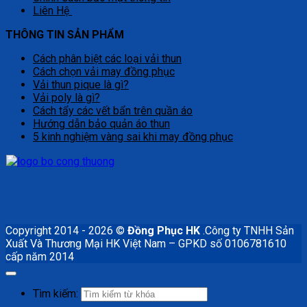
Liên Hệ
THÔNG TIN SẢN PHẨM
Cách phân biệt các loại vải thun
Cách chọn vải may đồng phục
Vải thun pique là gì?
Vải poly là gì?
Cách tẩy các vết bẩn trên quần áo
Hướng dẫn bảo quản áo thun
5 kinh nghiệm vàng sai khi may đồng phục
Copyright 2014 - 2026 ©
Đồng Phục HK
.Công ty TNHH Sản
Xuất Và Thương Mại HK Việt Nam – GPKD số 0106781610
cấp năm 2014
Tìm kiếm: