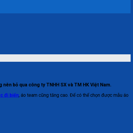
ông nên bỏ qua công ty TNHH SX và TM HK Việt Nam.
c đi biển
, áo team cũng tăng cao. Để có thể chọn được mẫu áo