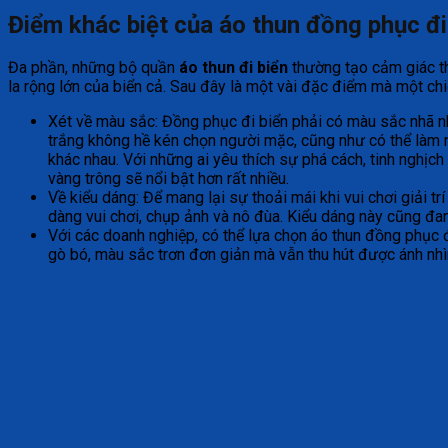
Điểm khác biệt của áo thun đồng phục đi
Đa phần, những bộ quần
áo thun đi biển
thường tạo cảm giác th
la rộng lớn của biển cả. Sau đây là một vài đặc điểm mà một chi
Xét về màu sắc: Đồng phục đi biển phải có màu sắc nhã n
trắng không hề kén chọn người mặc, cũng như có thể làm n
khác nhau. Với những ai yêu thích sự phá cách, tinh nghịc
vàng trông sẽ nổi bật hơn rất nhiều.
Về kiểu dáng: Để mang lại sự thoải mái khi vui chơi giải t
dàng vui chơi, chụp ảnh và nô đùa. Kiểu dáng này cũng đang
Với các doanh nghiệp, có thể lựa chọn áo thun đồng phục 
gò bó, màu sắc trơn đơn giản mà vẫn thu hút được ánh nh