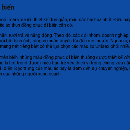
 biển
oải mái với kiểu thiết kế đơn giản, màu sắc hài hòa nhất. Điều n
ếc áo thun đồng phục đi biển cần có:
hặn, tươi trả và năng động. Theo đó, các đội nhóm, doanh nghiệp
ổi bật hình ảnh, slogan muốn truyền tải đến mọi người. Ngoài ra
h mang nét riêng biệt có thể lựa chọn các mẫu áo Unisex phối nhiề
rí trên biển, những mẫu đồng phục đi biển thường được thiết kế vớ
 là hot trend được nhiều bạn trẻ yêu thích vì trong chúng vừa năng
đi biển. Đặc trưng của mẫu áo này là đem đến sự chuyên nghiệp, l
ìn của những người xung quanh.