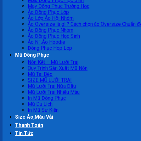
Mẫu Đồng Phục Học Sinh
May Đồng Phục Trường Học
Áo Đồng Phục Lớp
Áo Lớp Áo Hội Nhóm
Áo Oversize là gì ? Cách chọn áo Oversize Chuẩn đ
Áo Đồng Phục Nhóm
Áo Đồng Phục Học Sinh
Áo Nỉ ,Áo Hoodie
Đồng Phục Họp Lớp
Mũ Đồng Phục
Nón Kết – Mũ Lưỡi Trai
Quy Trình Sản Xuất Mũ Nón
Mũ Tai Bèo
SIZE MŨ LƯỠI TRAI
Mũ Lưỡi Trai Nửa Đầu
Mũ Lưỡi Trai Nhiều Màu
In Mũ Đồng Phục
Mũ Du Lịch
In Mũ Sự Kiện
Size Áo,Màu Vải
Thanh Toán
Tin Tức