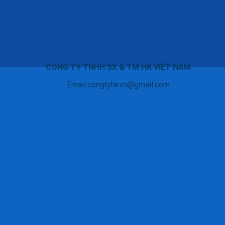
CÔNG TY TNHH SX & TM HK VIỆT NAM
Email:congtyhkvn@gmail.com