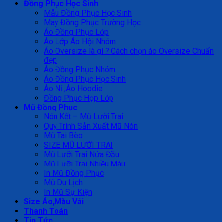
Đồng Phục Học Sinh
Mẫu Đồng Phục Học Sinh
May Đồng Phục Trường Học
Áo Đồng Phục Lớp
Áo Lớp Áo Hội Nhóm
Áo Oversize là gì ? Cách chọn áo Oversize Chuẩn
đẹp
Áo Đồng Phục Nhóm
Áo Đồng Phục Học Sinh
Áo Nỉ ,Áo Hoodie
Đồng Phục Họp Lớp
Mũ Đồng Phục
Nón Kết – Mũ Lưỡi Trai
Quy Trình Sản Xuất Mũ Nón
Mũ Tai Bèo
SIZE MŨ LƯỠI TRAI
Mũ Lưỡi Trai Nửa Đầu
Mũ Lưỡi Trai Nhiều Màu
In Mũ Đồng Phục
Mũ Du Lịch
In Mũ Sự Kiện
Size Áo,Màu Vải
Thanh Toán
Tin Tức