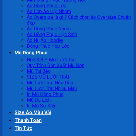
Áo Đồng Phục Lớp
Áo Lớp Áo Hội Nhóm
Áo Oversize là gì ? Cách chọn áo Oversize Chuẩn
đẹp
Áo Đồng Phục Nhóm
Áo Đồng Phục Học Sinh
Áo Nỉ ,Áo Hoodie
Đồng Phục Họp Lớp
Mũ Đồng Phục
Nón Kết – Mũ Lưỡi Trai
Quy Trình Sản Xuất Mũ Nón
Mũ Tai Bèo
SIZE MŨ LƯỠI TRAI
Mũ Lưỡi Trai Nửa Đầu
Mũ Lưỡi Trai Nhiều Màu
In Mũ Đồng Phục
Mũ Du Lịch
In Mũ Sự Kiện
Size Áo,Màu Vải
Thanh Toán
Tin Tức