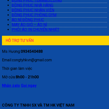
ĐỒNG PHỤC TEAMBUILDING
ĐỒNG PHỤC NHÀ HÀNG
ĐỒNG PHỤC NHÂN VIÊN
ĐỒNG PHỤC PHÒNG GYM
ÁO NỈ ĐỒNG PHỤC
MAY ÁO GIÓ – ÁO NỈ
PHÔI ÁO IN CHUYỂN NHIỆT
HỖ TRỢ TƯ VẤN
Ms Hương:
0934540488
Email:congtyhkvn@gmail.com
Thời gian làm việc
Mở cửa:
8h00 - 21h00
Nhắn zalo
Gọi ngay
CÔNG TY TNHH SX VÀ TM HK VIỆT NAM