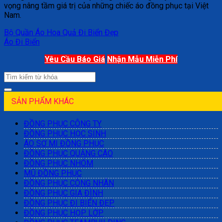
vọng nâng tầm giá trị của những chiếc áo đồng phục tại Việt
Nam.
Bộ Quần Áo Hoa Quả Đi Biển Đẹp
Áo Đi Biển
Yêu Cầu Báo Giá
Nhận Mẫu Miễn Phí
SẢN PHẨM KHÁC
ĐỒNG PHỤC CÔNG TY
ĐỒNG PHỤC HỌC SINH
ÁO SƠ MI ĐỒNG PHỤC
ĐỒNG PHỤC QUẢNG CÁO
ĐỒNG PHỤC NHÓM
MŨ ĐỒNG PHỤC
ĐỒNG PHỤC CÔNG NHÂN
ĐỒNG PHỤC GIA ĐÌNH
ĐỒNG PHỤC ĐI BIỂN ĐẸP
ĐỒNG PHỤC HỌP LỚP