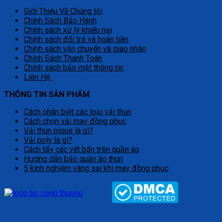
Giới Thiệu Về Chúng tôi
Chính Sách Bảo Hành
Chính sách xử lý khiếu nại
Chính sách đổi trả và hoàn tiền
Chính sách vận chuyển và giao nhận
Chính Sách Thanh Toán
Chính sách bảo mật thông tin
Liên Hệ
THÔNG TIN SẢN PHẨM
Cách phân biệt các loại vải thun
Cách chọn vải may đồng phục
Vải thun pique là gì?
Vải poly là gì?
Cách tẩy các vết bẩn trên quần áo
Hướng dẫn bảo quản áo thun
5 kinh nghiệm vàng sai khi may đồng phục