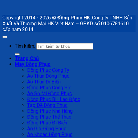
Copyright 2014 - 2026 ©
Đồng Phục HK
.Công ty TNHH Sản
Xuất Và Thương Mại HK Việt Nam – GPKD số 0106781610
cấp năm 2014
Tìm kiếm:
Trang Chủ
May Đồng Phục
Đồng Phục Công Ty
Áo Thun Đồng Phục
Áo Thun Đi Biển
Đồng Phục Công Sở
Áo Sơ Mi Đồng Phục
Đồng Phục BH Lao Động
Tạp Dề Đồng Phục
Đồng Phục Nhà Hàng
Đồng Phục Thể Thao
Đồng Phục Đi Biển
Áo Gió Đồng Phục
Áo Khoác Đồng Phục