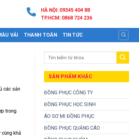
HÀ NỘI: 09345 404 88
TP.HCM: 0868 724 236
MÀU VẢI
THANH TOÁN
TIN TỨC
SẢN PHẨM KHÁC
ủ các sản
ĐỒNG PHỤC CÔNG TY
ĐỒNG PHỤC HỌC SINH
ợp trong
ÁO SƠ MI ĐỒNG PHỤC
ĐỒNG PHỤC QUẢNG CÁO
ư cùng khả