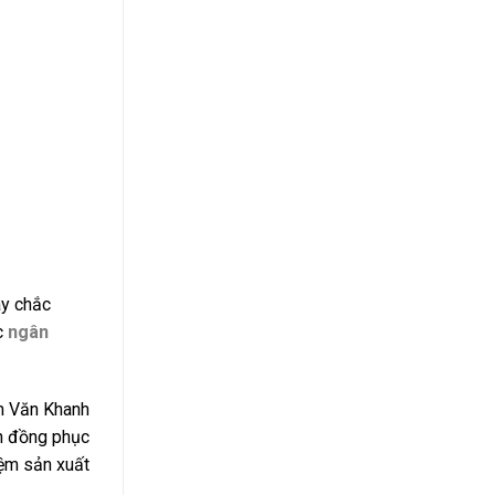
ay chắc
c
ngân
m Văn Khanh
n đồng phục
ệm sản xuất