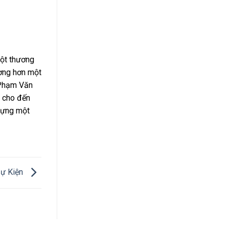
một thương
ường hơn một
 Phạm Văn
4 cho đến
 dựng một
ự Kiện