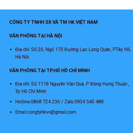
CÔNG TY TNHH SX VÀ TM HK VIỆT NAM
VĂN PHÒNG TẠI HÀ NỘI
Địa chỉ: Số 20, Ngõ 175 Đường Lạc Long Quân, P.Tây Hồ,
Hà Nội
VĂN PHÒNG TẠI TP.HỐ HỒ CHÍ MINH
Địa chỉ: Số 1118 Nguyễn Văn Quá, P Đông Hưng Thuận ,
Tp Hồ Chí Minh
Hotline:0868 724 236 / Zalo:0934 540 488
Email:congtyhkvn@gmail.com