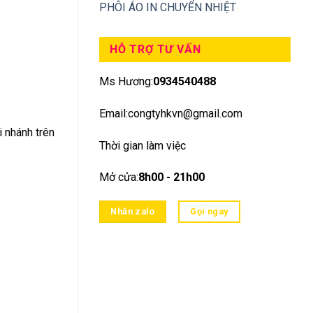
PHÔI ÁO IN CHUYỂN NHIỆT
HỖ TRỢ TƯ VẤN
Ms Hương:
0934540488
Email:congtyhkvn@gmail.com
i nhánh trên
Thời gian làm việc
Mở cửa:
8h00 - 21h00
Nhắn zalo
Gọi ngay