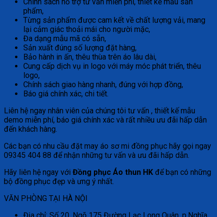
Chính sách hỗ trợ tư vấn miễn phí, thiết kế mẫu sản
phẩm,
Từng sản phẩm được cam kết về chất lượng vải, mang
lại cảm giác thoải mái cho người mặc,
Đa dạng mẫu mã có sẵn,
Sản xuất đúng số lượng đặt hàng,
Bảo hành in ấn, thêu thùa trên áo lâu dài,
Cung cấp dịch vụ in logo với máy móc phát triển, thêu
logo,
Chính sách giao hàng nhanh, đúng với hợp đồng,
Báo giá chính xác, chi tiết.
Liên hệ ngay nhân viên của chúng tôi tư vấn , thiết kế mẫu
demo miễn phí, báo giá chính xác và rất nhiều ưu đãi hấp dẫn
đến khách hàng.
Các bạn có nhu cầu đặt may áo sơ mi đồng phục hãy gọi ngay
09345 404 88 để nhận những tư vấn và ưu đãi hấp dẫn.
Hãy liên hệ ngay với
Đồng phục
Áo thun HK
để bạn có những
bộ đồng phục đẹp và ưng ý nhất.
VĂN PHÒNG TẠI HÀ NỘI
Địa chỉ: Số 20, Ngõ 175 Đường Lạc Long Quân, p.Nghĩa