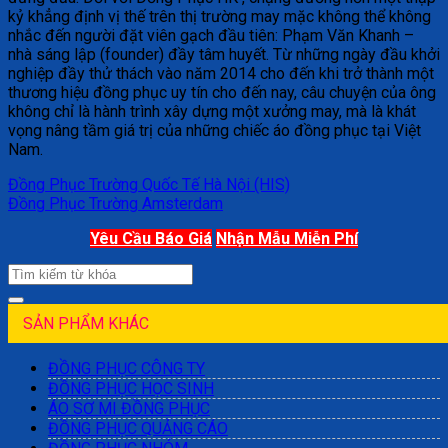
kỷ khẳng định vị thế trên thị trường may mặc không thể không
nhắc đến người đặt viên gạch đầu tiên: Phạm Văn Khanh –
nhà sáng lập (founder) đầy tâm huyết. Từ những ngày đầu khởi
nghiệp đầy thử thách vào năm 2014 cho đến khi trở thành một
thương hiệu đồng phục uy tín cho đến nay, câu chuyện của ông
không chỉ là hành trình xây dựng một xưởng may, mà là khát
vọng nâng tầm giá trị của những chiếc áo đồng phục tại Việt
Nam.
Đồng Phục Trường Quốc Tế Hà Nội (HIS)
Đồng Phục Trường Amsterdam
Yêu Cầu Báo Giá
Nhận Mẫu Miễn Phí
SẢN PHẨM KHÁC
ĐỒNG PHỤC CÔNG TY
ĐỒNG PHỤC HỌC SINH
ÁO SƠ MI ĐỒNG PHỤC
ĐỒNG PHỤC QUẢNG CÁO