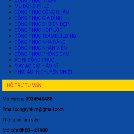
ĐỒNG PHỤC NHÓM
MŨ ĐỒNG PHỤC
ĐỒNG PHỤC CÔNG NHÂN
ĐỒNG PHỤC GIA ĐÌNH
ĐỒNG PHỤC ĐI BIỂN ĐẸP
ĐỒNG PHỤC HỌP LỚP
ĐỒNG PHỤC TEAMBUILDING
ĐỒNG PHỤC NHÀ HÀNG
ĐỒNG PHỤC NHÂN VIÊN
ĐỒNG PHỤC PHÒNG GYM
ÁO NỈ ĐỒNG PHỤC
MAY ÁO GIÓ – ÁO NỈ
PHÔI ÁO IN CHUYỂN NHIỆT
HỖ TRỢ TƯ VẤN
Ms Hương:
0934540488
Email:congtyhkvn@gmail.com
Thời gian làm việc
Mở cửa:
8h00 - 21h00