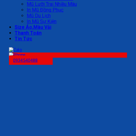
Mũ Lưỡi Trai Nhiều Màu
In Mũ Đồng Phục
Mũ Du Lịch
In Mũ Sự Kiện
Size Áo,Màu Vải
Thanh Toán
Tin Tức
0934540488