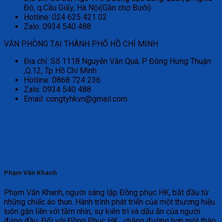
Đô, q.Cầu Giấy, Hà Nội(Gần chợ Bưởi)
Hotline: 024 625 421 02
Zalo: 0934 540 488
VĂN PHÒNG TẠI THÀNH PHỐ HỒ CHÍ MINH
Địa chỉ: Số 1118 Nguyễn Văn Quá, P Đông Hưng Thuận
,Q.12, Tp Hồ Chí Minh
Hotline: 0868 724 236
Zalo: 0934 540 488
Email: congtyhkvn@gmail.com
Phạm Văn Khanh
Phạm Văn Khanh, người sáng lập Đồng phục HK, bắt đầu từ
những chiếc áo thun. Hành trình phát triển của một thương hiệu
luôn gắn liền với tầm nhìn, sự kiên trì và dấu ấn của người
đứng đầu. Đối với Đồng Phục HK , chặng đường hơn một thập