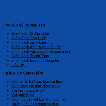
TÌM HIỂU VỀ CHÚNG TÔI
Giới Thiệu Về Chúng tôi
Chính Sách Bảo Hành
Chính sách xử lý khiếu nại
Chính sách đổi trả và hoàn tiền
Chính sách vận chuyển và giao nhận
Chính Sách Thanh Toán
Chính sách bảo mật thông tin
Liên Hệ
THÔNG TIN SẢN PHẨM
Cách phân biệt các loại vải thun
Cách chọn vải may đồng phục
Vải thun pique là gì?
Vải poly là gì?
Cách tẩy các vết bẩn trên quần áo
Hướng dẫn bảo quản áo thun