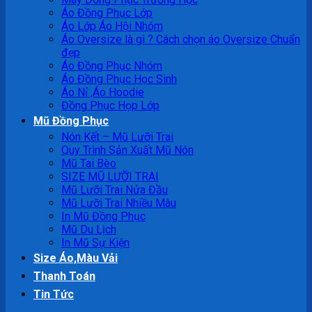
Áo Đồng Phục Lớp
Áo Lớp Áo Hội Nhóm
Áo Oversize là gì ? Cách chọn áo Oversize Chuẩn
đẹp
Áo Đồng Phục Nhóm
Áo Đồng Phục Học Sinh
Áo Nỉ ,Áo Hoodie
Đồng Phục Họp Lớp
Mũ Đồng Phục
Nón Kết – Mũ Lưỡi Trai
Quy Trình Sản Xuất Mũ Nón
Mũ Tai Bèo
SIZE MŨ LƯỠI TRAI
Mũ Lưỡi Trai Nửa Đầu
Mũ Lưỡi Trai Nhiều Màu
In Mũ Đồng Phục
Mũ Du Lịch
In Mũ Sự Kiện
Size Áo,Màu Vải
Thanh Toán
Tin Tức