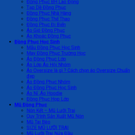
Đồng Phục BH Lao Động
Tạp Dề Đồng Phục
Đồng Phục Nhà Hàng
Đồng Phục Thể Thao
Đồng Phục Đi Biển
Áo Gió Đồng Phục
Áo Khoác Đồng Phục
Đồng Phục Học Sinh
Mẫu Đồng Phục Học Sinh
May Đồng Phục Trường Học
Áo Đồng Phục Lớp
Áo Lớp Áo Hội Nhóm
Áo Oversize là gì ? Cách chọn áo Oversize Chuẩn
đẹp
Áo Đồng Phục Nhóm
Áo Đồng Phục Học Sinh
Áo Nỉ ,Áo Hoodie
Đồng Phục Họp Lớp
Mũ Đồng Phục
Nón Kết – Mũ Lưỡi Trai
Quy Trình Sản Xuất Mũ Nón
Mũ Tai Bèo
SIZE MŨ LƯỠI TRAI
Mũ Lưỡi Trai Nửa Đầu