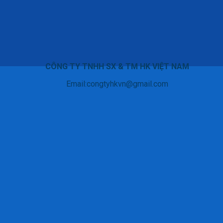
CÔNG TY TNHH SX & TM HK VIỆT NAM
Email:congtyhkvn@gmail.com