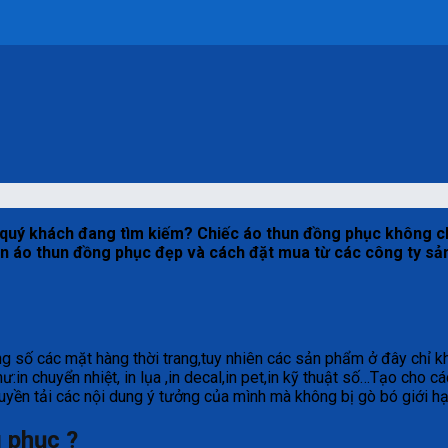
ều quý khách đang tìm kiếm? Chiếc áo thun đồng phục không c
u in áo thun đồng phục đẹp và cách đặt mua từ các công ty s
rong số các mặt hàng thời trang,tuy nhiên các sản phẩm ở đây chỉ
ư:in chuyển nhiệt, in lụa ,in decal,in pet,in kỹ thuật số…Tạo cho
ruyền tải các nội dung ý tưởng của mình mà không bị gò bó giới hạ
 phục ?