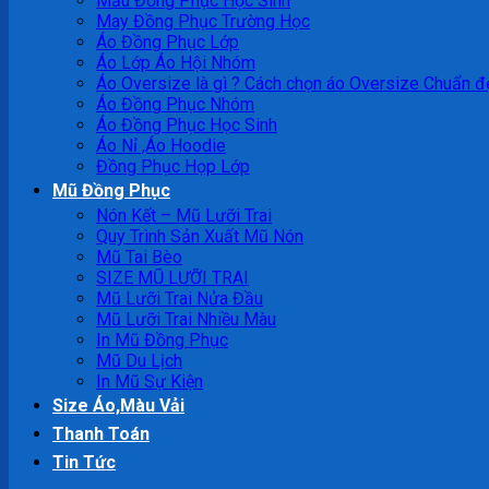
Mẫu Đồng Phục Học Sinh
May Đồng Phục Trường Học
Áo Đồng Phục Lớp
Áo Lớp Áo Hội Nhóm
Áo Oversize là gì ? Cách chọn áo Oversize Chuẩn đ
Áo Đồng Phục Nhóm
Áo Đồng Phục Học Sinh
Áo Nỉ ,Áo Hoodie
Đồng Phục Họp Lớp
Mũ Đồng Phục
Nón Kết – Mũ Lưỡi Trai
Quy Trình Sản Xuất Mũ Nón
Mũ Tai Bèo
SIZE MŨ LƯỠI TRAI
Mũ Lưỡi Trai Nửa Đầu
Mũ Lưỡi Trai Nhiều Màu
In Mũ Đồng Phục
Mũ Du Lịch
In Mũ Sự Kiện
Size Áo,Màu Vải
Thanh Toán
Tin Tức