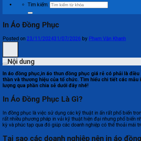
Tìm kiếm:
In Áo Đồng Phục
Posted on
23/11/2024
31/07/2026
by
Phạm Văn Khanh
Nội dung
In áo đồng phục,in áo thun đồng phục giá rẻ có phải là đi
thần và thương hiệu của tổ chức. Tìm hiểu chi tiết các mẫ
lượng qua phần chia sẻ dưới đây nhé!
In Áo Đồng Phục Là Gì?
In đồng phục là việc sử dụng các kỹ thuật in ấn rất phổ biến t
rất nhiều phương pháp in vải kỹ thuật hiện đại nhưng phổ biến nh
kỳ và phúc tạp qua đó giúp các doanh nghiệp có thể thoải mái t
Tại sao các doanh nghiệp nên in áo đồng