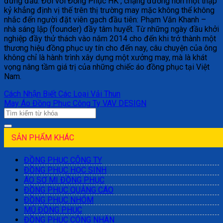
đứng đầu. Đối với Đồng Phục HK , chặng đường hơn một thập
kỷ khẳng định vị thế trên thị trường may mặc không thể không
nhắc đến người đặt viên gạch đầu tiên: Phạm Văn Khanh –
nhà sáng lập (founder) đầy tâm huyết. Từ những ngày đầu khởi
nghiệp đầy thử thách vào năm 2014 cho đến khi trở thành một
thương hiệu đồng phục uy tín cho đến nay, câu chuyện của ông
không chỉ là hành trình xây dựng một xưởng may, mà là khát
vọng nâng tầm giá trị của những chiếc áo đồng phục tại Việt
Nam.
Cách Nhận Biết Các Loại Vải Thun
May Áo Đồng Phục Công Ty VAV DESIGN
SẢN PHẨM KHÁC
ĐỒNG PHỤC CÔNG TY
ĐỒNG PHỤC HỌC SINH
ÁO SƠ MI ĐỒNG PHỤC
ĐỒNG PHỤC QUẢNG CÁO
ĐỒNG PHỤC NHÓM
MŨ ĐỒNG PHỤC
ĐỒNG PHỤC CÔNG NHÂN