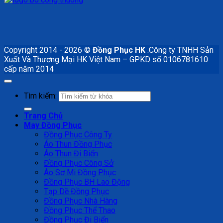
Copyright 2014 - 2026 ©
Đồng Phục HK
.Công ty TNHH Sản
Xuất Và Thương Mại HK Việt Nam – GPKD số 0106781610
cấp năm 2014
Tìm kiếm:
Trang Chủ
May Đồng Phục
Đồng Phục Công Ty
Áo Thun Đồng Phục
Áo Thun Đi Biển
Đồng Phục Công Sở
Áo Sơ Mi Đồng Phục
Đồng Phục BH Lao Động
Tạp Dề Đồng Phục
Đồng Phục Nhà Hàng
Đồng Phục Thể Thao
Đồng Phục Đi Biển