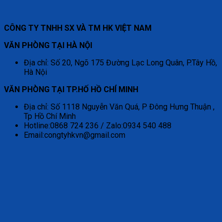
CÔNG TY TNHH SX VÀ TM HK VIỆT NAM
VĂN PHÒNG TẠI HÀ NỘI
Địa chỉ: Số 20, Ngõ 175 Đường Lạc Long Quân, P.Tây Hồ,
Hà Nội
VĂN PHÒNG TẠI TP.HỐ HỒ CHÍ MINH
Địa chỉ: Số 1118 Nguyễn Văn Quá, P Đông Hưng Thuận ,
Tp Hồ Chí Minh
Hotline:0868 724 236 / Zalo:0934 540 488
Email:congtyhkvn@gmail.com