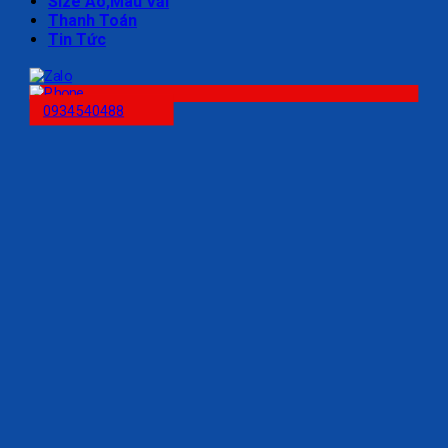
Size Áo,Màu Vải
Thanh Toán
Tin Tức
0934540488