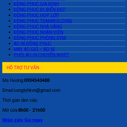
ĐỒNG PHỤC GIA ĐÌNH
ĐỒNG PHỤC ĐI BIỂN ĐẸP
ĐỒNG PHỤC HỌP LỚP
ĐỒNG PHỤC TEAMBUILDING
ĐỒNG PHỤC NHÀ HÀNG
ĐỒNG PHỤC NHÂN VIÊN
ĐỒNG PHỤC PHÒNG GYM
ÁO NỈ ĐỒNG PHỤC
MAY ÁO GIÓ – ÁO NỈ
PHÔI ÁO IN CHUYỂN NHIỆT
HỖ TRỢ TƯ VẤN
Ms Hương:
0934540488
Email:congtyhkvn@gmail.com
Thời gian làm việc
Mở cửa:
8h00 - 21h00
Nhắn zalo
Gọi ngay