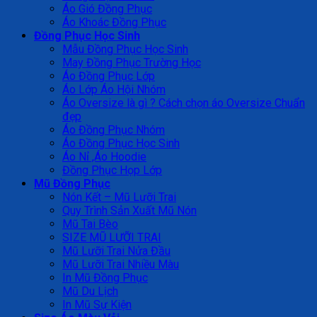
Áo Gió Đồng Phục
Áo Khoác Đồng Phục
Đồng Phục Học Sinh
Mẫu Đồng Phục Học Sinh
May Đồng Phục Trường Học
Áo Đồng Phục Lớp
Áo Lớp Áo Hội Nhóm
Áo Oversize là gì ? Cách chọn áo Oversize Chuẩn
đẹp
Áo Đồng Phục Nhóm
Áo Đồng Phục Học Sinh
Áo Nỉ ,Áo Hoodie
Đồng Phục Họp Lớp
Mũ Đồng Phục
Nón Kết – Mũ Lưỡi Trai
Quy Trình Sản Xuất Mũ Nón
Mũ Tai Bèo
SIZE MŨ LƯỠI TRAI
Mũ Lưỡi Trai Nửa Đầu
Mũ Lưỡi Trai Nhiều Màu
In Mũ Đồng Phục
Mũ Du Lịch
In Mũ Sự Kiện