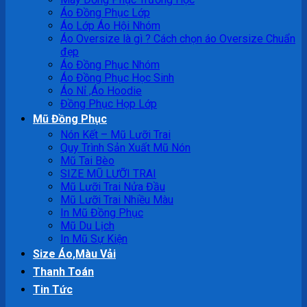
Áo Đồng Phục Lớp
Áo Lớp Áo Hội Nhóm
Áo Oversize là gì ? Cách chọn áo Oversize Chuẩn
đẹp
Áo Đồng Phục Nhóm
Áo Đồng Phục Học Sinh
Áo Nỉ ,Áo Hoodie
Đồng Phục Họp Lớp
Mũ Đồng Phục
Nón Kết – Mũ Lưỡi Trai
Quy Trình Sản Xuất Mũ Nón
Mũ Tai Bèo
SIZE MŨ LƯỠI TRAI
Mũ Lưỡi Trai Nửa Đầu
Mũ Lưỡi Trai Nhiều Màu
In Mũ Đồng Phục
Mũ Du Lịch
In Mũ Sự Kiện
Size Áo,Màu Vải
Thanh Toán
Tin Tức