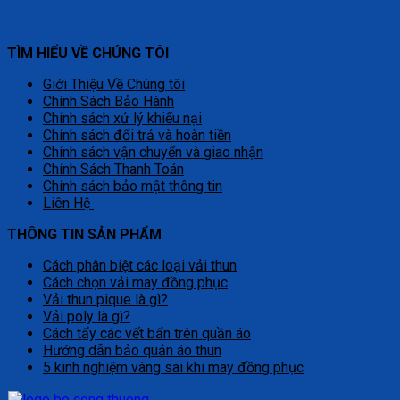
TÌM HIỂU VỀ CHÚNG TÔI
Giới Thiệu Về Chúng tôi
Chính Sách Bảo Hành
Chính sách xử lý khiếu nại
Chính sách đổi trả và hoàn tiền
Chính sách vận chuyển và giao nhận
Chính Sách Thanh Toán
Chính sách bảo mật thông tin
Liên Hệ
THÔNG TIN SẢN PHẨM
Cách phân biệt các loại vải thun
Cách chọn vải may đồng phục
Vải thun pique là gì?
Vải poly là gì?
Cách tẩy các vết bẩn trên quần áo
Hướng dẫn bảo quản áo thun
5 kinh nghiệm vàng sai khi may đồng phục