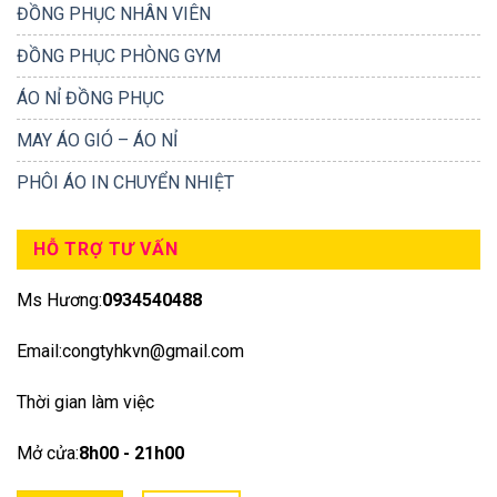
ĐỒNG PHỤC NHÂN VIÊN
ĐỒNG PHỤC PHÒNG GYM
ÁO NỈ ĐỒNG PHỤC
MAY ÁO GIÓ – ÁO NỈ
PHÔI ÁO IN CHUYỂN NHIỆT
HỖ TRỢ TƯ VẤN
Ms Hương:
0934540488
Email:congtyhkvn@gmail.com
Thời gian làm việc
Mở cửa:
8h00 - 21h00