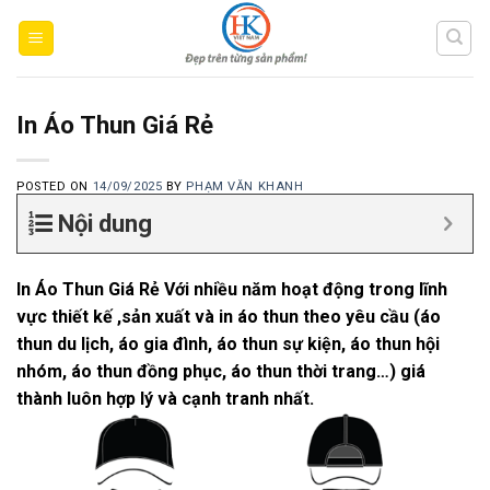
Skip
to
content
In Áo Thun Giá Rẻ
POSTED ON
14/09/2025
BY
PHẠM VĂN KHANH
Nội dung
In Áo Thun Giá Rẻ
Với nhiều năm hoạt động trong lĩnh
vực thiết kế ,sản xuất và in áo thun theo yêu cầu (áo
thun du lịch, áo gia đình, áo thun sự kiện, áo thun hội
nhóm, áo thun đồng phục, áo thun thời trang…) giá
thành luôn hợp lý và cạnh tranh nhất.