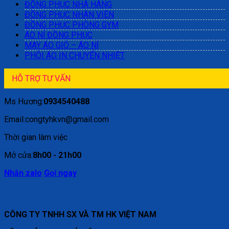
ĐỒNG PHỤC NHÀ HÀNG
ĐỒNG PHỤC NHÂN VIÊN
ĐỒNG PHỤC PHÒNG GYM
ÁO NỈ ĐỒNG PHỤC
MAY ÁO GIÓ – ÁO NỈ
PHÔI ÁO IN CHUYỂN NHIỆT
HỖ TRỢ TƯ VẤN
Ms Hương:
0934540488
Email:congtyhkvn@gmail.com
Thời gian làm việc
Mở cửa:
8h00 - 21h00
Nhắn zalo
Gọi ngay
CÔNG TY TNHH SX VÀ TM HK VIỆT NAM