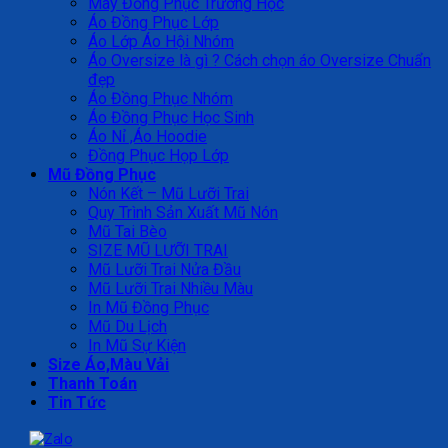
May Đồng Phục Trường Học
Áo Đồng Phục Lớp
Áo Lớp Áo Hội Nhóm
Áo Oversize là gì ? Cách chọn áo Oversize Chuẩn
đẹp
Áo Đồng Phục Nhóm
Áo Đồng Phục Học Sinh
Áo Nỉ ,Áo Hoodie
Đồng Phục Họp Lớp
Mũ Đồng Phục
Nón Kết – Mũ Lưỡi Trai
Quy Trình Sản Xuất Mũ Nón
Mũ Tai Bèo
SIZE MŨ LƯỠI TRAI
Mũ Lưỡi Trai Nửa Đầu
Mũ Lưỡi Trai Nhiều Màu
In Mũ Đồng Phục
Mũ Du Lịch
In Mũ Sự Kiện
Size Áo,Màu Vải
Thanh Toán
Tin Tức