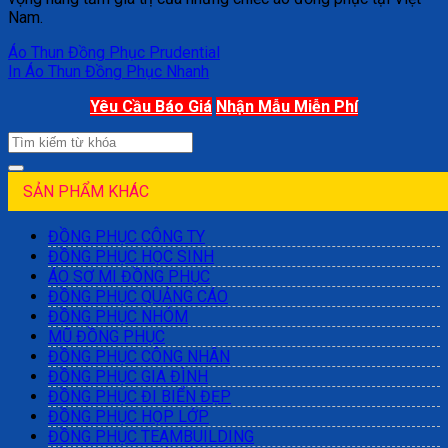
Nam.
Áo Thun Đồng Phục Prudential
In Áo Thun Đồng Phục Nhanh
Yêu Cầu Báo Giá
Nhận Mẫu Miễn Phí
SẢN PHẨM KHÁC
ĐỒNG PHỤC CÔNG TY
ĐỒNG PHỤC HỌC SINH
ÁO SƠ MI ĐỒNG PHỤC
ĐỒNG PHỤC QUẢNG CÁO
ĐỒNG PHỤC NHÓM
MŨ ĐỒNG PHỤC
ĐỒNG PHỤC CÔNG NHÂN
ĐỒNG PHỤC GIA ĐÌNH
ĐỒNG PHỤC ĐI BIỂN ĐẸP
ĐỒNG PHỤC HỌP LỚP
ĐỒNG PHỤC TEAMBUILDING