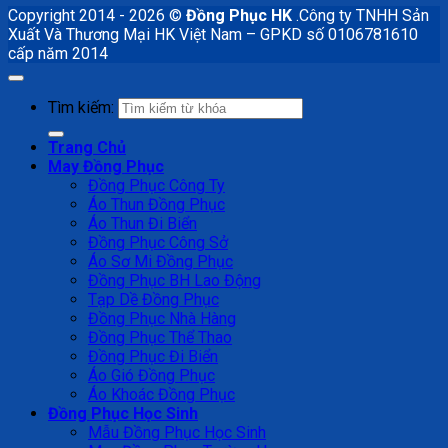
Copyright 2014 - 2026 ©
Đồng Phục HK
.Công ty TNHH Sản
Xuất Và Thương Mại HK Việt Nam – GPKD số 0106781610
cấp năm 2014
Tìm kiếm:
Trang Chủ
May Đồng Phục
Đồng Phục Công Ty
Áo Thun Đồng Phục
Áo Thun Đi Biển
Đồng Phục Công Sở
Áo Sơ Mi Đồng Phục
Đồng Phục BH Lao Động
Tạp Dề Đồng Phục
Đồng Phục Nhà Hàng
Đồng Phục Thể Thao
Đồng Phục Đi Biển
Áo Gió Đồng Phục
Áo Khoác Đồng Phục
Đồng Phục Học Sinh
Mẫu Đồng Phục Học Sinh