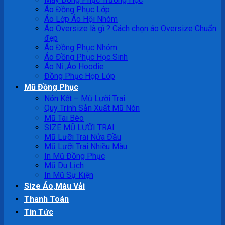
Áo Đồng Phục Lớp
Áo Lớp Áo Hội Nhóm
Áo Oversize là gì ? Cách chọn áo Oversize Chuẩn
đẹp
Áo Đồng Phục Nhóm
Áo Đồng Phục Học Sinh
Áo Nỉ ,Áo Hoodie
Đồng Phục Họp Lớp
Mũ Đồng Phục
Nón Kết – Mũ Lưỡi Trai
Quy Trình Sản Xuất Mũ Nón
Mũ Tai Bèo
SIZE MŨ LƯỠI TRAI
Mũ Lưỡi Trai Nửa Đầu
Mũ Lưỡi Trai Nhiều Màu
In Mũ Đồng Phục
Mũ Du Lịch
In Mũ Sự Kiện
Size Áo,Màu Vải
Thanh Toán
Tin Tức