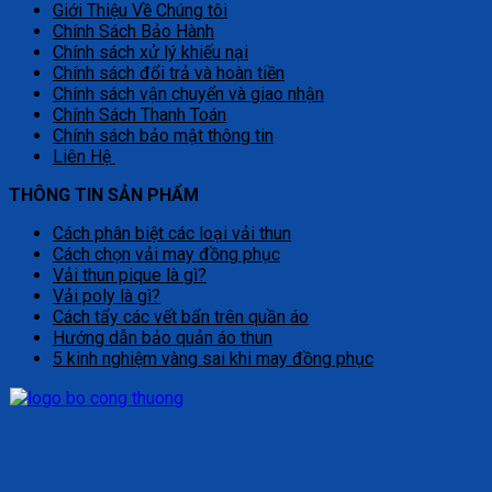
Giới Thiệu Về Chúng tôi
Chính Sách Bảo Hành
Chính sách xử lý khiếu nại
Chính sách đổi trả và hoàn tiền
Chính sách vận chuyển và giao nhận
Chính Sách Thanh Toán
Chính sách bảo mật thông tin
Liên Hệ
THÔNG TIN SẢN PHẨM
Cách phân biệt các loại vải thun
Cách chọn vải may đồng phục
Vải thun pique là gì?
Vải poly là gì?
Cách tẩy các vết bẩn trên quần áo
Hướng dẫn bảo quản áo thun
5 kinh nghiệm vàng sai khi may đồng phục