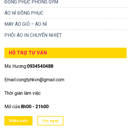
ĐỒNG PHỤC PHÒNG GYM
ÁO NỈ ĐỒNG PHỤC
MAY ÁO GIÓ – ÁO NỈ
PHÔI ÁO IN CHUYỂN NHIỆT
HỖ TRỢ TƯ VẤN
Ms Hương:
0934540488
Email:congtyhkvn@gmail.com
Thời gian làm việc
Mở cửa:
8h00 - 21h00
Nhắn zalo
Gọi ngay