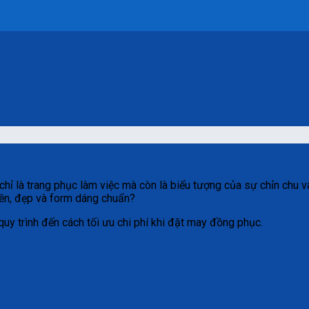
hỉ là trang phục làm việc mà còn là biểu tượng của sự chỉn chu 
n, đẹp và form dáng chuẩn?
 quy trình đến cách tối ưu chi phí khi đặt may đồng phục.