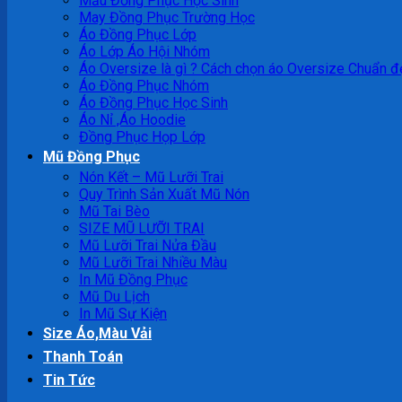
Mẫu Đồng Phục Học Sinh
May Đồng Phục Trường Học
Áo Đồng Phục Lớp
Áo Lớp Áo Hội Nhóm
Áo Oversize là gì ? Cách chọn áo Oversize Chuẩn đ
Áo Đồng Phục Nhóm
Áo Đồng Phục Học Sinh
Áo Nỉ ,Áo Hoodie
Đồng Phục Họp Lớp
Mũ Đồng Phục
Nón Kết – Mũ Lưỡi Trai
Quy Trình Sản Xuất Mũ Nón
Mũ Tai Bèo
SIZE MŨ LƯỠI TRAI
Mũ Lưỡi Trai Nửa Đầu
Mũ Lưỡi Trai Nhiều Màu
In Mũ Đồng Phục
Mũ Du Lịch
In Mũ Sự Kiện
Size Áo,Màu Vải
Thanh Toán
Tin Tức