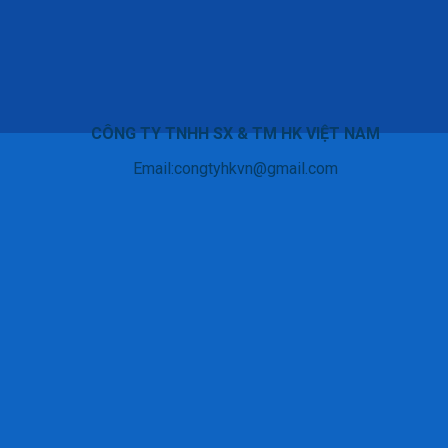
CÔNG TY TNHH SX & TM HK VIỆT NAM
Email:congtyhkvn@gmail.com