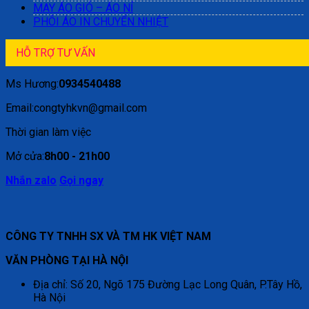
MAY ÁO GIÓ – ÁO NỈ
PHÔI ÁO IN CHUYỂN NHIỆT
HỖ TRỢ TƯ VẤN
Ms Hương:
0934540488
Email:congtyhkvn@gmail.com
Thời gian làm việc
Mở cửa:
8h00 - 21h00
Nhắn zalo
Gọi ngay
CÔNG TY TNHH SX VÀ TM HK VIỆT NAM
VĂN PHÒNG TẠI HÀ NỘI
Địa chỉ: Số 20, Ngõ 175 Đường Lạc Long Quân, P.Tây Hồ,
Hà Nội