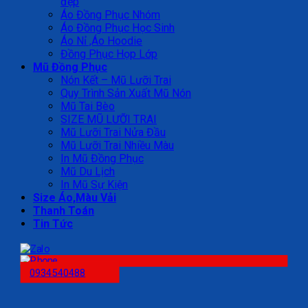
đẹp
Áo Đồng Phục Nhóm
Áo Đồng Phục Học Sinh
Áo Nỉ ,Áo Hoodie
Đồng Phục Họp Lớp
Mũ Đồng Phục
Nón Kết – Mũ Lưỡi Trai
Quy Trình Sản Xuất Mũ Nón
Mũ Tai Bèo
SIZE MŨ LƯỠI TRAI
Mũ Lưỡi Trai Nửa Đầu
Mũ Lưỡi Trai Nhiều Màu
In Mũ Đồng Phục
Mũ Du Lịch
In Mũ Sự Kiện
Size Áo,Màu Vải
Thanh Toán
Tin Tức
0934540488