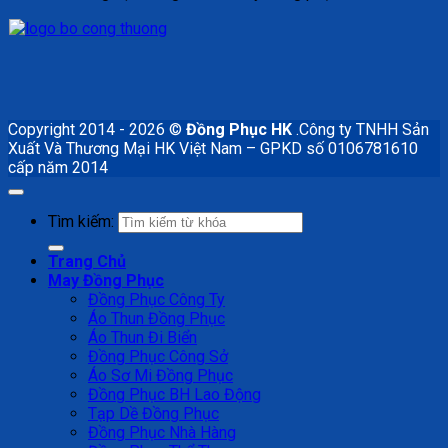
Copyright 2014 - 2026 ©
Đồng Phục HK
.Công ty TNHH Sản
Xuất Và Thương Mại HK Việt Nam – GPKD số 0106781610
cấp năm 2014
Tìm kiếm:
Trang Chủ
May Đồng Phục
Đồng Phục Công Ty
Áo Thun Đồng Phục
Áo Thun Đi Biển
Đồng Phục Công Sở
Áo Sơ Mi Đồng Phục
Đồng Phục BH Lao Động
Tạp Dề Đồng Phục
Đồng Phục Nhà Hàng