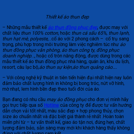
Thiết kế áo thun đẹp
– Những mẫu thiết kế
áo thun đồng phục đẹp
, được may với
chất liệu
thun 100% cotton
, hoặc
thun cá sấu 65%
,
thun lạnh,
thun hạt mè, polyeste
,…cổ áo với 2 phong cách – cổ trụ sang
trọng, phù hợp trong môi trường làm việc nghiêm túc như
áo
thun đồng phục văn phòng, áo thun công ty, đồng phục
doanh nghiệp
…, hoặc cổ tròn năng động, được dùng trong các
mẫu thiết kế áo thun đồng phục nhà hàng, quán ăn, khu du lịch,
resort, câu lạc bộ,
áo thun sự kiện,áo thun quảng cáo….
– Với công nghệ kỹ thuật in tiên tiến hiện đại nhất hiện nay luôn
đảm bảo chất lượng hình in không bị bong tróc, nứt vỡ hình,
mờ nhạt, lem hình bền đẹp theo tuổi đời của áo.
Bạn đang có nhu cầu
may áo đồng phục
cho đơn vị mình hãy
gọi trực tiếp qua số
Hotline
của công ty để được tư vấn hướng
dẫn chọn vải tốt nhất, màu sắc đẹp + hợp phong thủy, chọn
size áo chuẩn nhất và đặc biệt giá thành rẻ nhất .Hoàn toàn
miễn phí từ – tư vấn thiết kế, giao áo tận nơi, đúng hẹn, chất
lượng đảm bảo, sẵn sàng may mới khi khách hàng thấy không
đúng với chất lượng cam kết.