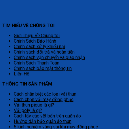
TÌM HIỂU VỀ CHÚNG TÔI
Giới Thiệu Về Chúng tôi
Chính Sách Bảo Hành
Chính sách xử lý khiếu nại
Chính sách đổi trả và hoàn tiền
Chính sách vận chuyển và giao nhận
Chính Sách Thanh Toán
Chính sách bảo mật thông tin
Liên Hệ
THÔNG TIN SẢN PHẨM
Cách phân biệt các loại vải thun
Cách chọn vải may đồng phục
Vải thun pique là gì?
Vải poly là gì?
Cách tẩy các vết bẩn trên quần áo
Hướng dẫn bảo quản áo thun
5 kinh nghiệm vàng sai khi may đồng phục