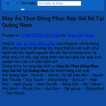
Tìm kiếm:
May Áo Thun Đồng Phục Đẹp Giá Rẻ Tại
Quảng Nam
Posted on
27/08/2025
21/07/2026
by
Phạm Văn Khanh
Công ty
may áo thun đồng phục
của chúng tôi với hệ thống
nhà xưởng quy mô lớn khép kín, trang thiết bị sản xuất công
nghệ hiện đại, nguồn nguyên liệu dồi dào cả trong nước và
nhập khẩu với đội ngũ công nhân viên tay nghề cao giàu kinh
nghiệm làm việc với niềm đam mê.
Chúng tôi tự tin cung cấp dịch vụ
May Áo Thun Đồng Phục
Đẹp Gía Rẻ Tại Quảng Nam
cho khách hàng trên toàn
tỉnh Quảng Nam :
Tam Kỳ – Hội An, Thị Xã Điện Bàn – Huyện
Bắc Trà My – Duy Xuyên – Đông Giang – Đại Lộc – Hiệp
Đức – Nam Giang – Nam Trà My – Nông Sơn – Núi Thành –
Phú Ninh – Phước Sơn – Quế Sơn – Tây giang – Thăng Bình
– Tiên Phước.