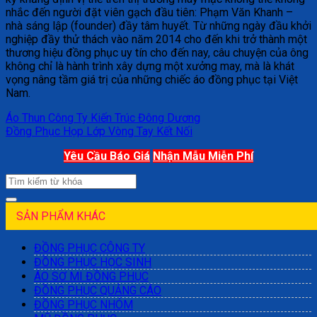
nhắc đến người đặt viên gạch đầu tiên: Phạm Văn Khanh –
nhà sáng lập (founder) đầy tâm huyết. Từ những ngày đầu khởi
nghiệp đầy thử thách vào năm 2014 cho đến khi trở thành một
thương hiệu đồng phục uy tín cho đến nay, câu chuyện của ông
không chỉ là hành trình xây dựng một xưởng may, mà là khát
vọng nâng tầm giá trị của những chiếc áo đồng phục tại Việt
Nam.
Áo Thun Công Ty Kiến Trúc Đông Dương
Đồng Phục Họp Lớp Vòng Tay Kết Nối
Yêu Cầu Báo Giá
Nhận Mẫu Miễn Phí
SẢN PHẨM KHÁC
ĐỒNG PHỤC CÔNG TY
ĐỒNG PHỤC HỌC SINH
ÁO SƠ MI ĐỒNG PHỤC
ĐỒNG PHỤC QUẢNG CÁO
ĐỒNG PHỤC NHÓM