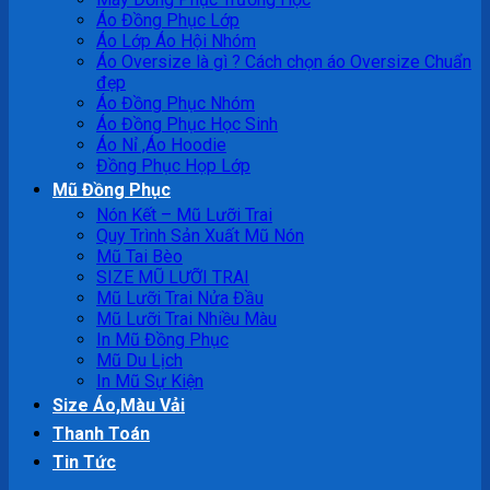
Áo Đồng Phục Lớp
Áo Lớp Áo Hội Nhóm
Áo Oversize là gì ? Cách chọn áo Oversize Chuẩn
đẹp
Áo Đồng Phục Nhóm
Áo Đồng Phục Học Sinh
Áo Nỉ ,Áo Hoodie
Đồng Phục Họp Lớp
Mũ Đồng Phục
Nón Kết – Mũ Lưỡi Trai
Quy Trình Sản Xuất Mũ Nón
Mũ Tai Bèo
SIZE MŨ LƯỠI TRAI
Mũ Lưỡi Trai Nửa Đầu
Mũ Lưỡi Trai Nhiều Màu
In Mũ Đồng Phục
Mũ Du Lịch
In Mũ Sự Kiện
Size Áo,Màu Vải
Thanh Toán
Tin Tức