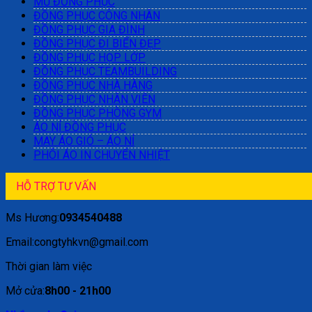
MŨ ĐỒNG PHỤC
ĐỒNG PHỤC CÔNG NHÂN
ĐỒNG PHỤC GIA ĐÌNH
ĐỒNG PHỤC ĐI BIỂN ĐẸP
ĐỒNG PHỤC HỌP LỚP
ĐỒNG PHỤC TEAMBUILDING
ĐỒNG PHỤC NHÀ HÀNG
ĐỒNG PHỤC NHÂN VIÊN
ĐỒNG PHỤC PHÒNG GYM
ÁO NỈ ĐỒNG PHỤC
MAY ÁO GIÓ – ÁO NỈ
PHÔI ÁO IN CHUYỂN NHIỆT
HỖ TRỢ TƯ VẤN
Ms Hương:
0934540488
Email:congtyhkvn@gmail.com
Thời gian làm việc
Mở cửa:
8h00 - 21h00