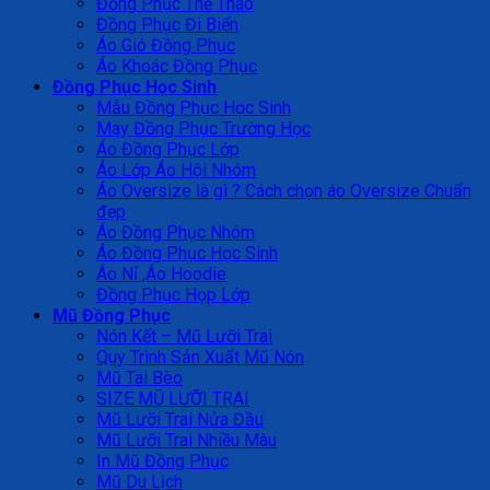
Đồng Phục Thể Thao
Đồng Phục Đi Biển
Áo Gió Đồng Phục
Áo Khoác Đồng Phục
Đồng Phục Học Sinh
Mẫu Đồng Phục Học Sinh
May Đồng Phục Trường Học
Áo Đồng Phục Lớp
Áo Lớp Áo Hội Nhóm
Áo Oversize là gì ? Cách chọn áo Oversize Chuẩn
đẹp
Áo Đồng Phục Nhóm
Áo Đồng Phục Học Sinh
Áo Nỉ ,Áo Hoodie
Đồng Phục Họp Lớp
Mũ Đồng Phục
Nón Kết – Mũ Lưỡi Trai
Quy Trình Sản Xuất Mũ Nón
Mũ Tai Bèo
SIZE MŨ LƯỠI TRAI
Mũ Lưỡi Trai Nửa Đầu
Mũ Lưỡi Trai Nhiều Màu
In Mũ Đồng Phục
Mũ Du Lịch