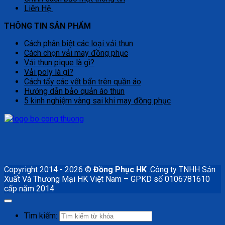
Liên Hệ
THÔNG TIN SẢN PHẨM
Cách phân biệt các loại vải thun
Cách chọn vải may đồng phục
Vải thun pique là gì?
Vải poly là gì?
Cách tẩy các vết bẩn trên quần áo
Hướng dẫn bảo quản áo thun
5 kinh nghiệm vàng sai khi may đồng phục
Copyright 2014 - 2026 ©
Đồng Phục HK
.Công ty TNHH Sản
Xuất Và Thương Mại HK Việt Nam – GPKD số 0106781610
cấp năm 2014
Tìm kiếm: