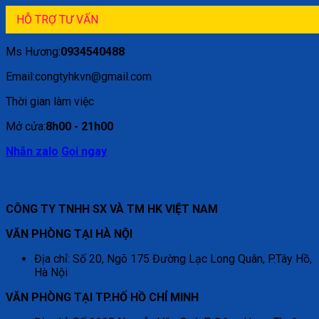
HỖ TRỢ TƯ VẤN
Ms Hương:
0934540488
Email:congtyhkvn@gmail.com
Thời gian làm việc
Mở cửa:
8h00 - 21h00
Nhắn zalo
Gọi ngay
CÔNG TY TNHH SX VÀ TM HK VIỆT NAM
VĂN PHÒNG TẠI HÀ NỘI
Địa chỉ: Số 20, Ngõ 175 Đường Lạc Long Quân, P.Tây Hồ,
Hà Nội
VĂN PHÒNG TẠI TP.HỐ HỒ CHÍ MINH