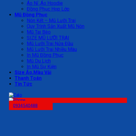
Áo Nỉ ,Áo Hoodie
Đồng Phục Họp Lớp
Mũ Đồng Phục
Nón Kết – Mũ Lưỡi Trai
Quy Trình Sản Xuất Mũ Nón
Mũ Tai Bèo
SIZE MŨ LƯỠI TRAI
Mũ Lưỡi Trai Nửa Đầu
Mũ Lưỡi Trai Nhiều Màu
In Mũ Đồng Phục
Mũ Du Lịch
In Mũ Sự Kiện
Size Áo,Màu Vải
Thanh Toán
Tin Tức
0934540488