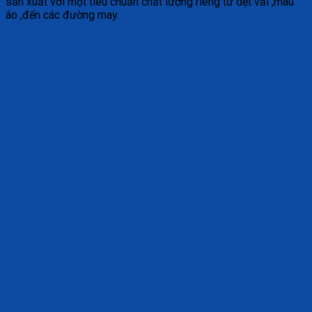
sản xuất với một tiêu chuẩn chất lượng riêng từ dệt vải ,màu
áo ,đến các đường may.