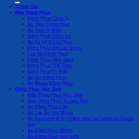
Trang Chủ
May Đồng Phục
Đồng Phục Công Ty
Áo Thun Đồng Phục
Áo Thun Đi Biển
Đồng Phục Công Sở
Áo Sơ Mi Đồng Phục
Đồng Phục BH Lao Động
Tạp Dề Đồng Phục
Đồng Phục Nhà Hàng
Đồng Phục Thể Thao
Đồng Phục Đi Biển
Áo Gió Đồng Phục
Áo Khoác Đồng Phục
Đồng Phục Học Sinh
Mẫu Đồng Phục Học Sinh
May Đồng Phục Trường Học
Áo Đồng Phục Lớp
Áo Lớp Áo Hội Nhóm
Áo Oversize là gì ? Cách chọn áo Oversize Chuẩn
đẹp
Áo Đồng Phục Nhóm
Áo Đồng Phục Học Sinh