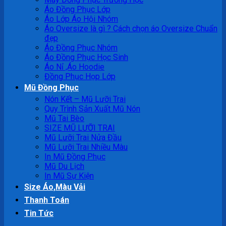
Áo Đồng Phục Lớp
Áo Lớp Áo Hội Nhóm
Áo Oversize là gì ? Cách chọn áo Oversize Chuẩn
đẹp
Áo Đồng Phục Nhóm
Áo Đồng Phục Học Sinh
Áo Nỉ ,Áo Hoodie
Đồng Phục Họp Lớp
Mũ Đồng Phục
Nón Kết – Mũ Lưỡi Trai
Quy Trình Sản Xuất Mũ Nón
Mũ Tai Bèo
SIZE MŨ LƯỠI TRAI
Mũ Lưỡi Trai Nửa Đầu
Mũ Lưỡi Trai Nhiều Màu
In Mũ Đồng Phục
Mũ Du Lịch
In Mũ Sự Kiện
Size Áo,Màu Vải
Thanh Toán
Tin Tức