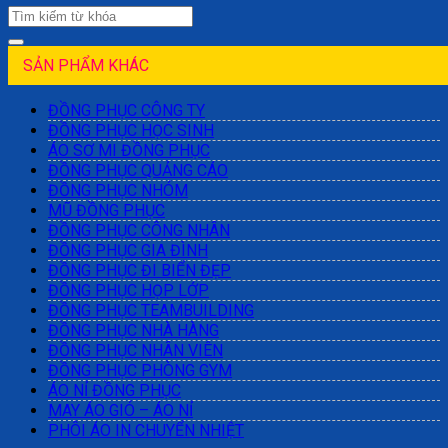
SẢN PHẨM KHÁC
ĐỒNG PHỤC CÔNG TY
ĐỒNG PHỤC HỌC SINH
ÁO SƠ MI ĐỒNG PHỤC
ĐỒNG PHỤC QUẢNG CÁO
ĐỒNG PHỤC NHÓM
MŨ ĐỒNG PHỤC
ĐỒNG PHỤC CÔNG NHÂN
ĐỒNG PHỤC GIA ĐÌNH
ĐỒNG PHỤC ĐI BIỂN ĐẸP
ĐỒNG PHỤC HỌP LỚP
ĐỒNG PHỤC TEAMBUILDING
ĐỒNG PHỤC NHÀ HÀNG
ĐỒNG PHỤC NHÂN VIÊN
ĐỒNG PHỤC PHÒNG GYM
ÁO NỈ ĐỒNG PHỤC
MAY ÁO GIÓ – ÁO NỈ
PHÔI ÁO IN CHUYỂN NHIỆT