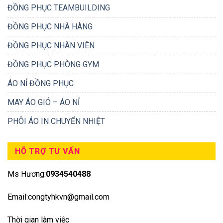
ĐỒNG PHỤC TEAMBUILDING
ĐỒNG PHỤC NHÀ HÀNG
ĐỒNG PHỤC NHÂN VIÊN
ĐỒNG PHỤC PHÒNG GYM
ÁO NỈ ĐỒNG PHỤC
MAY ÁO GIÓ – ÁO NỈ
PHÔI ÁO IN CHUYỂN NHIỆT
HỖ TRỢ TƯ VẤN
Ms Hương:
0934540488
Email:congtyhkvn@gmail.com
Thời gian làm việc