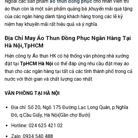
Ngoài các sản phẩm
áo thun đồng phục
cho nhân viên thì
áo thun còn là một sản phẩm quảng bá ,khuyến mãi quà tặng
của các ngân hàng dành tặng khách hàng trong các lễ kỷ
niệm hay khuyến mãi rất hiệu quả và ý nghĩa.
Địa Chỉ May Áo Thun Đồng Phục Ngân Hàng Tại
Hà Nội,TpHCM
Hiện công ty Áo thun HK có hệ thống văn phòng nhà xưởng
đặt tại
TpHCM Hà Nội
có thể đáp ứng nhu cầu đặt may áo
thun cho các ngân hàng tại tất cả các tỉnh thành phố trong cả
nước với thời gian và chất lượng cao nhất.
VĂN PHÒNG TẠI HÀ NỘI
Địa chỉ: Số 20, Ngõ 175 Đường Lạc Long Quân, p.Nghĩa
Đô, q.Cầu Giấy, Hà Nội(Gần chợ Bưởi)
Hotline: 024 625 421 02
Zalo: 0934 540 488