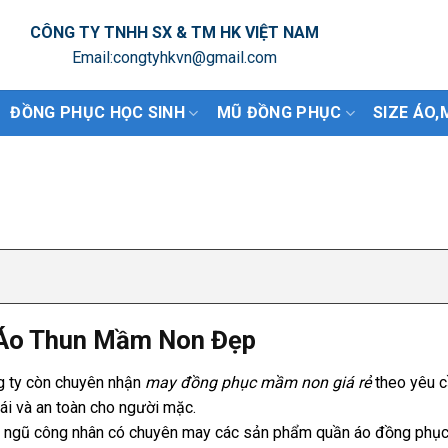
CÔNG TY TNHH SX & TM HK VIỆT NAM
Email:congtyhkvn@gmail.com
ĐỒNG PHỤC HỌC SINH
MŨ ĐỒNG PHỤC
SIZE ÁO,
 Áo Thun Mầm Non Đẹp
g ty còn chuyên nhận
may đồng phục mầm non giá rẻ
theo yêu c
ái và an toàn cho người mặc.
i ngũ công nhân có chuyên may các sản phẩm quần áo đồng phục