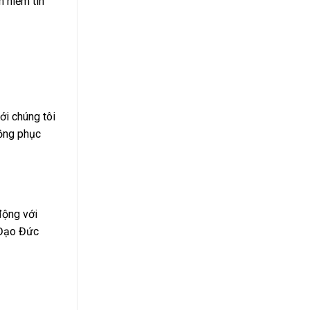
h niềm tin
ới chúng tôi
đồng phục
động với
 Đạo Đức