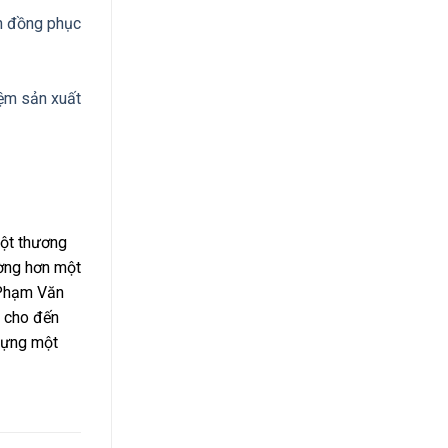
n đồng phục
ệm sản xuất
một thương
ường hơn một
 Phạm Văn
4 cho đến
 dựng một