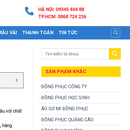
HÀ NỘI: 09345 404 88
TP.HCM: 0868 724 236
MÀU VẢI
THANH TOÁN
TIN TỨC
SẢN PHẨM KHÁC
ĐỒNG PHỤC CÔNG TY
ĐỒNG PHỤC HỌC SINH
ÁO SƠ MI ĐỒNG PHỤC
ầu với chất
ĐỒNG PHỤC QUẢNG CÁO
, hàng