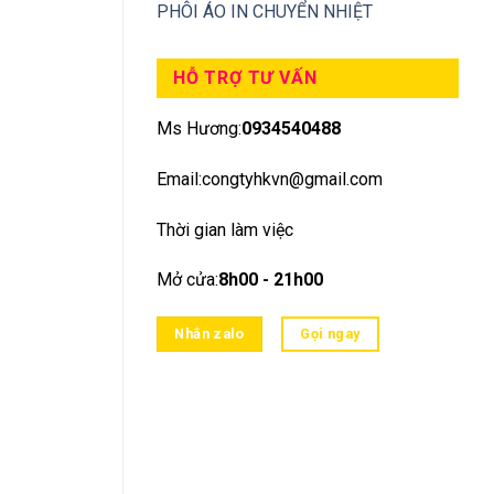
PHÔI ÁO IN CHUYỂN NHIỆT
HỖ TRỢ TƯ VẤN
Ms Hương:
0934540488
Email:congtyhkvn@gmail.com
Thời gian làm việc
Mở cửa:
8h00 - 21h00
Nhắn zalo
Gọi ngay