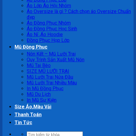
Áo Lớp Áo Hội Nhóm
Áo Oversize là gì ? Cách chọn áo Oversize Chuẩn
đẹp
Áo Đồng Phục Nhóm
Áo Đồng Phục Học Sinh
Áo Nỉ ,Áo Hoodie
Đồng Phục Họp Lớp
Mũ Đồng Phục
Nón Kết – Mũ Lưỡi Trai
Quy Trình Sản Xuất Mũ Nón
Mũ Tai Bèo
SIZE MŨ LƯỠI TRAI
Mũ Lưỡi Trai Nửa Đầu
Mũ Lưỡi Trai Nhiều Màu
In Mũ Đồng Phục
Mũ Du Lịch
In Mũ Sự Kiện
Size Áo,Màu Vải
Thanh Toán
Tin Tức
Tìm