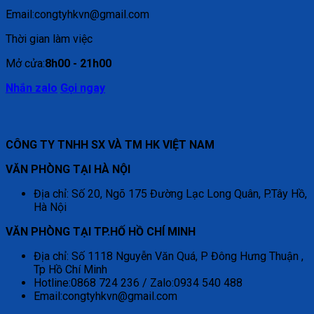
Email:congtyhkvn@gmail.com
Thời gian làm việc
Mở cửa:
8h00 - 21h00
Nhắn zalo
Gọi ngay
CÔNG TY TNHH SX VÀ TM HK VIỆT NAM
VĂN PHÒNG TẠI HÀ NỘI
Địa chỉ: Số 20, Ngõ 175 Đường Lạc Long Quân, P.Tây Hồ,
Hà Nội
VĂN PHÒNG TẠI TP.HỐ HỒ CHÍ MINH
Địa chỉ: Số 1118 Nguyễn Văn Quá, P Đông Hưng Thuận ,
Tp Hồ Chí Minh
Hotline:0868 724 236 / Zalo:0934 540 488
Email:congtyhkvn@gmail.com