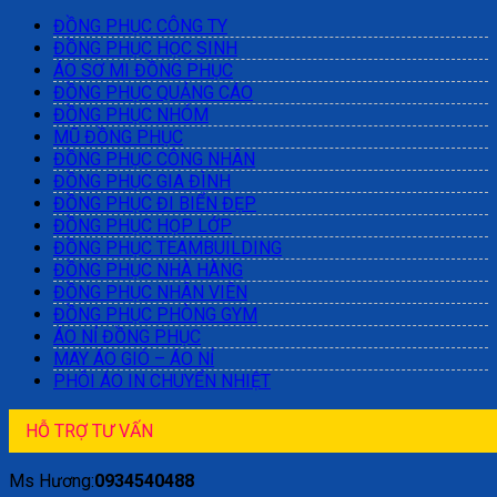
ĐỒNG PHỤC CÔNG TY
ĐỒNG PHỤC HỌC SINH
ÁO SƠ MI ĐỒNG PHỤC
ĐỒNG PHỤC QUẢNG CÁO
ĐỒNG PHỤC NHÓM
MŨ ĐỒNG PHỤC
ĐỒNG PHỤC CÔNG NHÂN
ĐỒNG PHỤC GIA ĐÌNH
ĐỒNG PHỤC ĐI BIỂN ĐẸP
ĐỒNG PHỤC HỌP LỚP
ĐỒNG PHỤC TEAMBUILDING
ĐỒNG PHỤC NHÀ HÀNG
ĐỒNG PHỤC NHÂN VIÊN
ĐỒNG PHỤC PHÒNG GYM
ÁO NỈ ĐỒNG PHỤC
MAY ÁO GIÓ – ÁO NỈ
PHÔI ÁO IN CHUYỂN NHIỆT
HỖ TRỢ TƯ VẤN
Ms Hương:
0934540488