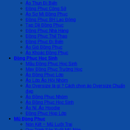
Áo Thun Đi Biển
Đồng Phục Công Sở
Áo Sơ Mi Đồng Phục
Đồng Phục BH Lao Động
Tạp Dề Đồng Phục
Đồng Phục Nhà Hàng
Đồng Phục Thể Thao
Đồng Phục Đi Biển
Áo Gió Đồng Phục
Áo Khoác Đồng Phục
Đồng Phục Học Sinh
Mẫu Đồng Phục Học Sinh
May Đồng Phục Trường Học
Áo Đồng Phục Lớp
Áo Lớp Áo Hội Nhóm
Áo Oversize là gì ? Cách chọn áo Oversize Chuẩn
đẹp
Áo Đồng Phục Nhóm
Áo Đồng Phục Học Sinh
Áo Nỉ ,Áo Hoodie
Đồng Phục Họp Lớp
Mũ Đồng Phục
Nón Kết – Mũ Lưỡi Trai
Quy Trình Sản Xuất Mũ Nón