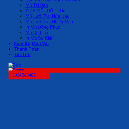
Mũ Tai Bèo
SIZE MŨ LƯỠI TRAI
Mũ Lưỡi Trai Nửa Đầu
Mũ Lưỡi Trai Nhiều Màu
In Mũ Đồng Phục
Mũ Du Lịch
In Mũ Sự Kiện
Size Áo,Màu Vải
Thanh Toán
Tin Tức
0934540488