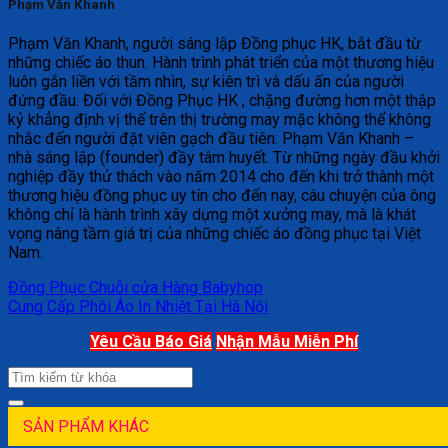
Phạm Văn Khanh
Phạm Văn Khanh, người sáng lập Đồng phục HK, bắt đầu từ
những chiếc áo thun. Hành trình phát triển của một thương hiệu
luôn gắn liền với tầm nhìn, sự kiên trì và dấu ấn của người
đứng đầu. Đối với Đồng Phục HK , chặng đường hơn một thập
kỷ khẳng định vị thế trên thị trường may mặc không thể không
nhắc đến người đặt viên gạch đầu tiên: Phạm Văn Khanh –
nhà sáng lập (founder) đầy tâm huyết. Từ những ngày đầu khởi
nghiệp đầy thử thách vào năm 2014 cho đến khi trở thành một
thương hiệu đồng phục uy tín cho đến nay, câu chuyện của ông
không chỉ là hành trình xây dựng một xưởng may, mà là khát
vọng nâng tầm giá trị của những chiếc áo đồng phục tại Việt
Nam.
Đồng Phục Chuỗi cửa Hàng Babyhop
Cung Cấp Phôi Áo In Nhiệt Tại Hà Nội
Yêu Cầu Báo Giá
Nhận Mẫu Miễn Phí
SẢN PHẨM KHÁC