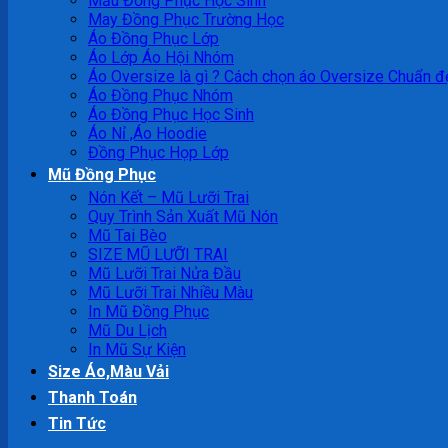
Mẫu Đồng Phục Học Sinh
May Đồng Phục Trường Học
Áo Đồng Phục Lớp
Áo Lớp Áo Hội Nhóm
Áo Oversize là gì ? Cách chọn áo Oversize Chuẩn đ
Áo Đồng Phục Nhóm
Áo Đồng Phục Học Sinh
Áo Nỉ ,Áo Hoodie
Đồng Phục Họp Lớp
Mũ Đồng Phục
Nón Kết – Mũ Lưỡi Trai
Quy Trình Sản Xuất Mũ Nón
Mũ Tai Bèo
SIZE MŨ LƯỠI TRAI
Mũ Lưỡi Trai Nửa Đầu
Mũ Lưỡi Trai Nhiều Màu
In Mũ Đồng Phục
Mũ Du Lịch
In Mũ Sự Kiện
Size Áo,Màu Vải
Thanh Toán
Tin Tức