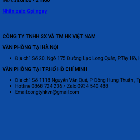
Mở cửa:
8h00 - 21h00
Nhắn zalo
Gọi ngay
CÔNG TY TNHH SX VÀ TM HK VIỆT NAM
VĂN PHÒNG TẠI HÀ NỘI
Địa chỉ: Số 20, Ngõ 175 Đường Lạc Long Quân, P.Tây Hồ, 
VĂN PHÒNG TẠI TP.HỐ HỒ CHÍ MINH
Địa chỉ: Số 1118 Nguyễn Văn Quá, P Đông Hưng Thuận , T
Hotline:0868 724 236 / Zalo:0934 540 488
Email:congtyhkvn@gmail.com