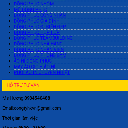
ĐỒNG PHỤC NHÓM
MŨ ĐỒNG PHỤC
ĐỒNG PHỤC CÔNG NHÂN
ĐỒNG PHỤC GIA ĐÌNH
ĐỒNG PHỤC ĐI BIỂN ĐẸP
ĐỒNG PHỤC HỌP LỚP
ĐỒNG PHỤC TEAMBUILDING
ĐỒNG PHỤC NHÀ HÀNG
ĐỒNG PHỤC NHÂN VIÊN
ĐỒNG PHỤC PHÒNG GYM
ÁO NỈ ĐỒNG PHỤC
MAY ÁO GIÓ – ÁO NỈ
PHÔI ÁO IN CHUYỂN NHIỆT
HỖ TRỢ TƯ VẤN
Ms Hương:
0934540488
Email:congtyhkvn@gmail.com
Thời gian làm việc