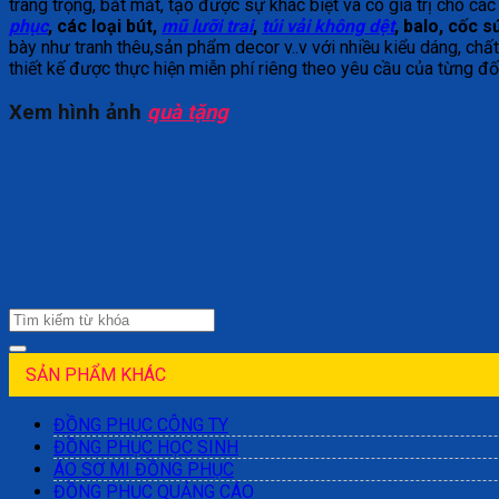
trang trọng, bắt mắt, tạo được sự khác biệt và có giá trị cho c
phục
, các loại bút,
mũ lưỡi trai
,
túi vải không dệt
, balo, cốc s
bày như tranh thêu,sản phẩm decor v..v với nhiều kiểu dáng, ch
thiết kế được thực hiện miễn phí riêng theo yêu cầu của từng đ
Xem hình ảnh
quà tặng
SẢN PHẨM KHÁC
ĐỒNG PHỤC CÔNG TY
ĐỒNG PHỤC HỌC SINH
ÁO SƠ MI ĐỒNG PHỤC
ĐỒNG PHỤC QUẢNG CÁO