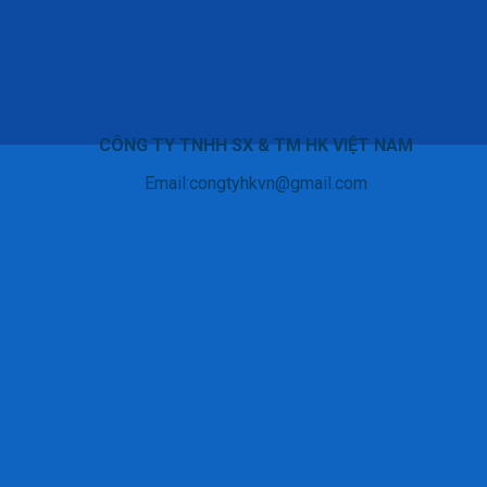
CÔNG TY TNHH SX & TM HK VIỆT NAM
Email:congtyhkvn@gmail.com