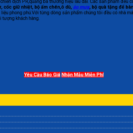
ác chiến dịch PR,quảng bá thương hiệu lâu dài. Các sản phẩm đều c
ứ, cốc giữ nhiệt, bộ ấm
chén,ô dù,
áo mưa
, bộ quà tặng để bà
ất liệu phong phú.Với từng dòng sản phẩm chúng tôi đều có nhà má
ối tượng khách hàng.
Yêu Cầu Báo Giá
Nhận Mẫu Miễn Phí