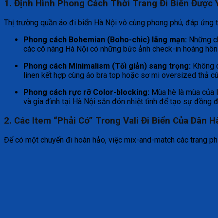
1. Định Hình Phong Cách Thời Trang Đi Biển Được 
Thị trường quần áo đi biển Hà Nội vô cùng phong phú, đáp ứng t
Phong cách Bohemian (Boho-chic) lãng mạn:
Những chi
các cô nàng Hà Nội có những bức ảnh check-in hoàng hôn 
Phong cách Minimalism (Tối giản) sang trọng:
Không cầ
linen kết hợp cùng áo bra top hoặc sơ mi oversized thả c
Phong cách rực rỡ Color-blocking:
Mùa hè là mùa của l
và gia đình tại Hà Nội săn đón nhiệt tình để tạo sự đồng 
2. Các Item “Phải Có” Trong Vali Đi Biển Của Dân 
Để có một chuyến đi hoàn hảo, việc mix-and-match các trang phục