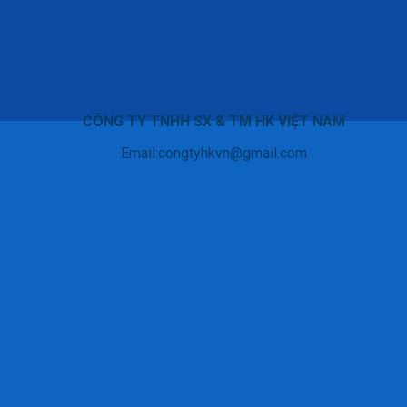
CÔNG TY TNHH SX & TM HK VIỆT NAM
Email:congtyhkvn@gmail.com