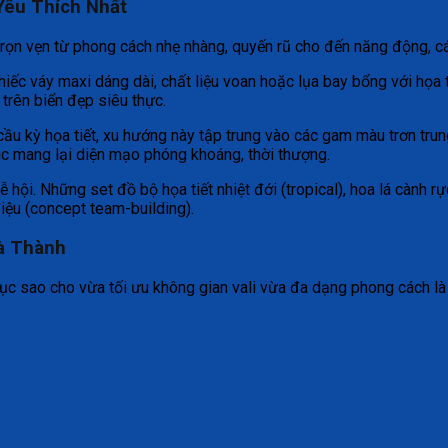
Yêu Thích Nhất
rọn vẹn từ phong cách nhẹ nhàng, quyến rũ cho đến năng động, cá 
ếc váy maxi dáng dài, chất liệu voan hoặc lụa bay bổng với họa ti
trên biển đẹp siêu thực.
u kỳ họa tiết, xu hướng này tập trung vào các gam màu trơn trung
úc mang lại diện mạo phóng khoáng, thời thượng.
ễ hội. Những set đồ bộ họa tiết nhiệt đới (tropical), hoa lá càn
điệu (concept team-building).
Hà Thành
 sao cho vừa tối ưu không gian vali vừa đa dạng phong cách là đi