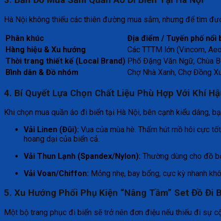
3. Bản Đồ Mua Sắm Quần Áo Đi Biển Tại Hà Nội
Hà Nội không thiếu các thiên đường mua sắm, nhưng để tìm được 
Phân khúc
Địa điểm / Tuyến phố nổi 
Hàng hiệu & Xu hướng
Các TTTM lớn (Vincom, Aeon
Thời trang thiết kế (Local Brand)
Phố Đặng Văn Ngữ, Chùa B
Bình dân & Đồ nhóm
Chợ Nhà Xanh, Chợ Đồng Xu
4. Bí Quyết Lựa Chọn Chất Liệu Phù Hợp Với Khí Hậ
Khi chọn mua quần áo đi biển tại Hà Nội, bên cạnh kiểu dáng, b
Vải Linen (Đũi):
Vua của mùa hè. Thấm hút mồ hôi cực tốt, 
hoang dại của biển cả.
Vải Thun Lạnh (Spandex/Nylon):
Thường dùng cho đồ bơi 
Vải Voan/Chiffon:
Mỏng nhẹ, bay bổng, cực kỳ nhanh khô k
5. Xu Hướng Phối Phụ Kiện “Nâng Tầm” Set Đồ Đi 
Một bộ trang phục đi biển sẽ trở nên đơn điệu nếu thiếu đi sự c