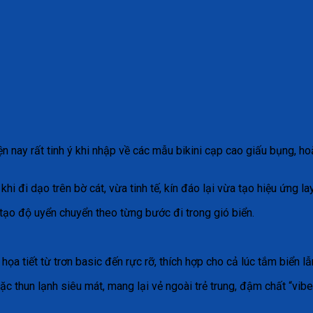
n nay rất tinh ý khi nhập về các mẫu bikini cạp cao giấu bụng, hoặ
khi đi dạo trên bờ cát, vừa tinh tế, kín đáo lại vừa tạo hiệu ứng la
tạo độ uyển chuyển theo từng bước đi trong gió biển.
 họa tiết từ trơn basic đến rực rỡ, thích hợp cho cả lúc tắm biển l
oặc thun lạnh siêu mát, mang lại vẻ ngoài trẻ trung, đậm chất “vib