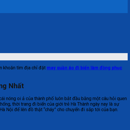
n khoăn tìm địa chỉ đặt
may quần áo đi biển làm đồng phục
ợng Nhất
 cái nóng oi ả của thành phố luôn bắt đầu bằng một câu hỏi quen
ống, thời trang đi biển của giới trẻ Hà Thành ngày nay là sự
Hà Nội để lên đồ thật “cháy” cho chuyến đi sắp tới của bạn.