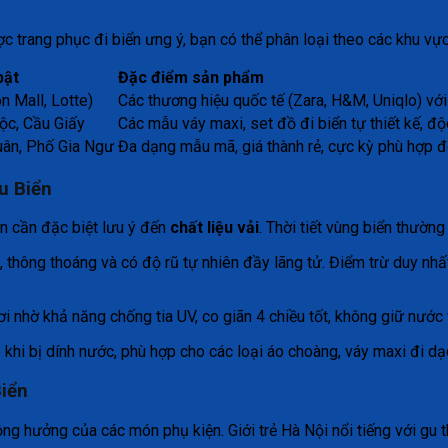
trang phục đi biển ưng ý, bạn có thể phân loại theo các khu vực
bật
Đặc điểm sản phẩm
 Mall, Lotte)
Các thương hiệu quốc tế (Zara, H&M, Uniqlo) vớ
ộc, Cầu Giấy
Các mẫu váy maxi, set đồ đi biển tự thiết kế, độ
ân, Phố Gia Ngư
Đa dạng mẫu mã, giá thành rẻ, cực kỳ phù hợp đ
u Biển
ạn cần đặc biệt lưu ý đến
chất liệu vải
. Thời tiết vùng biển thườn
thông thoáng và có độ rũ tự nhiên đầy lãng tử. Điểm trừ duy nhất
nhờ khả năng chống tia UV, co giãn 4 chiều tốt, không giữ nước 
hi bị dính nước, phù hợp cho các loại áo choàng, váy maxi đi dạ
Biển
ộng hưởng của các món phụ kiện. Giới trẻ Hà Nội nổi tiếng với gu 