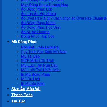
Mẫu Đồng Phục Học Sinh
May Đồng Phục Trường Học
Áo Đồng Phục Lớp
Áo Lớp Áo Hội Nhóm
Áo Oversize là gì ? Cách chọn áo Oversize Chuẩn đ
Áo Đồng Phục Nhóm
Áo Đồng Phục Học Sinh
Áo Nỉ ,Áo Hoodie
Đồng Phục Họp Lớp
Mũ Đồng Phục
Nón Kết – Mũ Lưỡi Trai
Quy Trình Sản Xuất Mũ Nón
Mũ Tai Bèo
SIZE MŨ LƯỠI TRAI
Mũ Lưỡi Trai Nửa Đầu
Mũ Lưỡi Trai Nhiều Màu
In Mũ Đồng Phục
Mũ Du Lịch
In Mũ Sự Kiện
Size Áo,Màu Vải
Thanh Toán
Tin Tức