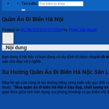
Tìm kiếm:
Quần Áo Đi Biển Hà Nội
Posted on
02/08/2025
29/07/2026
by
Phạm Văn Khanh
Nội dung
Bạn đang ở Hà Nội và bạn đang có dự định tổ chức chuyến
đi d
sao cho đẹp và ý nghĩa.
Xu Hướng Quần Áo Đi Biển Hà Nội: Săn 
Mùa hè gõ cửa cũng là lúc những tiếng sóng biển vẫy gọi. Đối vớ
thuộc:
“Mua quần áo đi biển Hà Nội ở đâu đẹp, chất lượng v
giao thoa giữa tính tiện dụng, sự phóng khoáng và gu thẩm mỹ đ