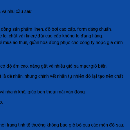
 và nhu cầu sau:
i dòng sản phẩm linen, đồ bơi cao cấp, form dáng chuẩn.
c lạ, chất vải linen/đũi cao cấp không lo đụng hàng.
ể mua áo thun, quần hoa đồng phục cho công ty hoặc gia đình.
g có độ ẩm cao, nắng gắt và nhiều gió sa mạc/gió biển.
 là dễ nhăn, nhưng chính vết nhăn tự nhiên đó lại tạo nên chất
và nhanh khô, giúp bạn thoải mái vận động.
o.
thời trang tinh tế thường không bao giờ bỏ qua các món đồ sau: