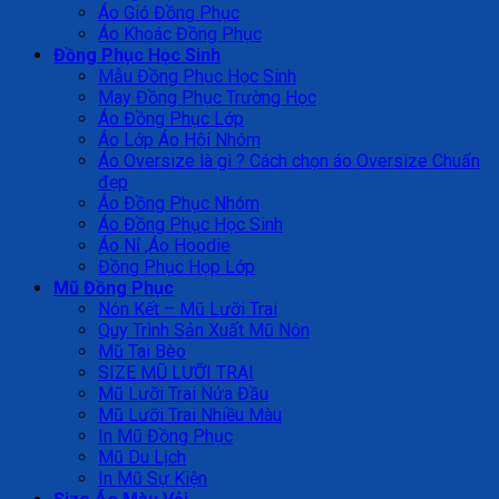
Áo Gió Đồng Phục
Áo Khoác Đồng Phục
Đồng Phục Học Sinh
Mẫu Đồng Phục Học Sinh
May Đồng Phục Trường Học
Áo Đồng Phục Lớp
Áo Lớp Áo Hội Nhóm
Áo Oversize là gì ? Cách chọn áo Oversize Chuẩn
đẹp
Áo Đồng Phục Nhóm
Áo Đồng Phục Học Sinh
Áo Nỉ ,Áo Hoodie
Đồng Phục Họp Lớp
Mũ Đồng Phục
Nón Kết – Mũ Lưỡi Trai
Quy Trình Sản Xuất Mũ Nón
Mũ Tai Bèo
SIZE MŨ LƯỠI TRAI
Mũ Lưỡi Trai Nửa Đầu
Mũ Lưỡi Trai Nhiều Màu
In Mũ Đồng Phục
Mũ Du Lịch
In Mũ Sự Kiện