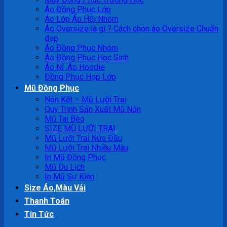
Áo Đồng Phục Lớp
Áo Lớp Áo Hội Nhóm
Áo Oversize là gì ? Cách chọn áo Oversize Chuẩn
đẹp
Áo Đồng Phục Nhóm
Áo Đồng Phục Học Sinh
Áo Nỉ ,Áo Hoodie
Đồng Phục Họp Lớp
Mũ Đồng Phục
Nón Kết – Mũ Lưỡi Trai
Quy Trình Sản Xuất Mũ Nón
Mũ Tai Bèo
SIZE MŨ LƯỠI TRAI
Mũ Lưỡi Trai Nửa Đầu
Mũ Lưỡi Trai Nhiều Màu
In Mũ Đồng Phục
Mũ Du Lịch
In Mũ Sự Kiện
Size Áo,Màu Vải
Thanh Toán
Tin Tức