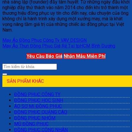
nhà sáng lập (founder) đầy tâm huyết. Từ những ngày đầu khởi
nghiệp đầy thử thách vào năm 2014 cho đến khi trở thành một
thương hiệu đồng phục uy tín cho đến nay, câu chuyện của ông
không chỉ là hành trình xây dựng một xưởng may, mà là khát
vọng nâng tầm giá trị của những chiếc áo đồng phục tại Việt
Nam.
May Áo Đồng Phục Công Ty VAV DESIGN
May Áo Thun Đồng Phục Giá Rẻ Tại tpHCM Bình Dương
Yêu Cầu Báo Giá
Nhận Mẫu Miễn Phí
SẢN PHẨM KHÁC
ĐỒNG PHỤC CÔNG TY
ĐỒNG PHỤC HỌC SINH
ÁO SƠ MI ĐỒNG PHỤC
ĐỒNG PHỤC QUẢNG CÁO
ĐỒNG PHỤC NHÓM
MŨ ĐỒNG PHỤC
ĐỒNG PHỤC CÔNG NHÂN