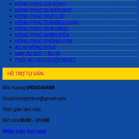
ĐỒNG PHỤC GIA ĐÌNH
ĐỒNG PHỤC ĐI BIỂN ĐẸP
ĐỒNG PHỤC HỌP LỚP
ĐỒNG PHỤC TEAMBUILDING
ĐỒNG PHỤC NHÀ HÀNG
ĐỒNG PHỤC NHÂN VIÊN
ĐỒNG PHỤC PHÒNG GYM
ÁO NỈ ĐỒNG PHỤC
MAY ÁO GIÓ – ÁO NỈ
PHÔI ÁO IN CHUYỂN NHIỆT
HỖ TRỢ TƯ VẤN
Ms Hương:
0934540488
Email:congtyhkvn@gmail.com
Thời gian làm việc
Mở cửa:
8h00 - 21h00
Nhắn zalo
Gọi ngay