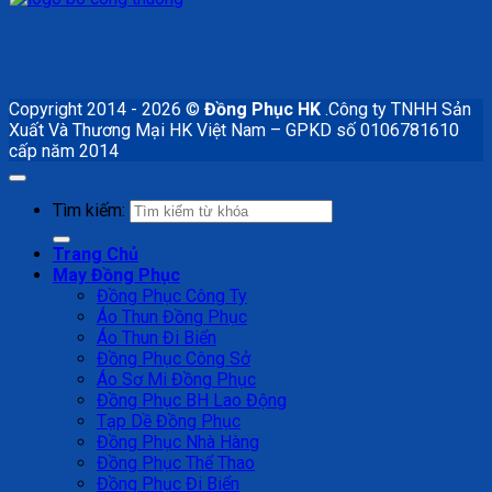
Copyright 2014 - 2026 ©
Đồng Phục HK
.Công ty TNHH Sản
Xuất Và Thương Mại HK Việt Nam – GPKD số 0106781610
cấp năm 2014
Tìm kiếm:
Trang Chủ
May Đồng Phục
Đồng Phục Công Ty
Áo Thun Đồng Phục
Áo Thun Đi Biển
Đồng Phục Công Sở
Áo Sơ Mi Đồng Phục
Đồng Phục BH Lao Động
Tạp Dề Đồng Phục
Đồng Phục Nhà Hàng
Đồng Phục Thể Thao
Đồng Phục Đi Biển