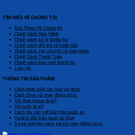
TÌM HIỂU VỀ CHÚNG TÔI
Giới Thiệu Về Chúng tôi
Chính Sách Bảo Hành
Chính sách xử lý khiếu nại
Chính sách đổi trả và hoàn tiền
Chính sách vận chuyển và giao nhận
Chính Sách Thanh Toán
Chính sách bảo mật thông tin
Liên Hệ
THÔNG TIN SẢN PHẨM
Cách phân biệt các loại vải thun
Cách chọn vải may đồng phục
Vải thun pique là gì?
Vải poly là gì?
Cách tẩy các vết bẩn trên quần áo
Hướng dẫn bảo quản áo thun
5 kinh nghiệm vàng sai khi may đồng phục