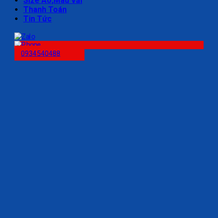
Size Áo,Màu Vải
Thanh Toán
Tin Tức
0934540488