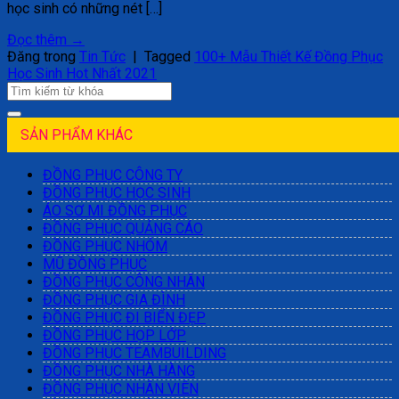
học sinh có những nét […]
Đọc thêm
→
Đăng trong
Tin Tức
|
Tagged
100+ Mẫu Thiết Kế Đồng Phục
Học Sinh Hot Nhất 2021
SẢN PHẨM KHÁC
ĐỒNG PHỤC CÔNG TY
ĐỒNG PHỤC HỌC SINH
ÁO SƠ MI ĐỒNG PHỤC
ĐỒNG PHỤC QUẢNG CÁO
ĐỒNG PHỤC NHÓM
MŨ ĐỒNG PHỤC
ĐỒNG PHỤC CÔNG NHÂN
ĐỒNG PHỤC GIA ĐÌNH
ĐỒNG PHỤC ĐI BIỂN ĐẸP
ĐỒNG PHỤC HỌP LỚP
ĐỒNG PHỤC TEAMBUILDING
ĐỒNG PHỤC NHÀ HÀNG
ĐỒNG PHỤC NHÂN VIÊN