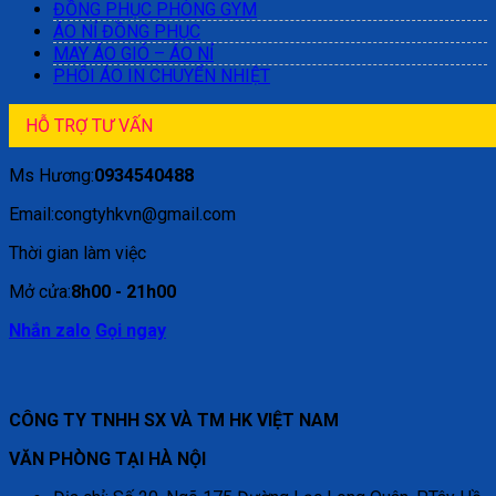
ĐỒNG PHỤC PHÒNG GYM
ÁO NỈ ĐỒNG PHỤC
MAY ÁO GIÓ – ÁO NỈ
PHÔI ÁO IN CHUYỂN NHIỆT
HỖ TRỢ TƯ VẤN
Ms Hương:
0934540488
Email:congtyhkvn@gmail.com
Thời gian làm việc
Mở cửa:
8h00 - 21h00
Nhắn zalo
Gọi ngay
CÔNG TY TNHH SX VÀ TM HK VIỆT NAM
VĂN PHÒNG TẠI HÀ NỘI