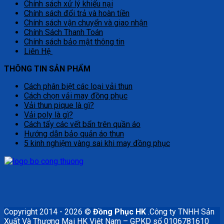
Chính sách xử lý khiếu nại
Chính sách đổi trả và hoàn tiền
Chính sách vận chuyển và giao nhận
Chính Sách Thanh Toán
Chính sách bảo mật thông tin
Liên Hệ
THÔNG TIN SẢN PHẨM
Cách phân biệt các loại vải thun
Cách chọn vải may đồng phục
Vải thun pique là gì?
Vải poly là gì?
Cách tẩy các vết bẩn trên quần áo
Hướng dẫn bảo quản áo thun
5 kinh nghiệm vàng sai khi may đồng phục
Copyright 2014 - 2026 ©
Đồng Phục HK
.Công ty TNHH Sản
Xuất Và Thương Mại HK Việt Nam – GPKD số 0106781610