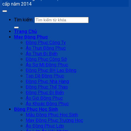
cấp năm 2014
Tìm kiếm:
Trang Chủ
May Đồng Phục
Đồng Phục Công Ty
Áo Thun Đồng Phục
Áo Thun Đi Biển
Đồng Phục Công Sở
Áo Sơ Mi Đồng Phục
Đồng Phục BH Lao Động
Tạp Dề Đồng Phục
Đồng Phục Nhà Hàng
Đồng Phục Thể Thao
Đồng Phục Đi Biển
Áo Gió Đồng Phục
Áo Khoác Đồng Phục
Đồng Phục Học Sinh
Mẫu Đồng Phục Học Sinh
May Đồng Phục Trường Học
Áo Đồng Phục Lớp