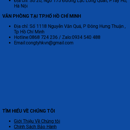
Địa chỉ: Số 20, Ngõ 175 Đường Lạc Long Quân, P.Tây Hồ,
Hà Nội
VĂN PHÒNG TẠI TP.HỐ HỒ CHÍ MINH
Địa chỉ: Số 1118 Nguyễn Văn Quá, P Đông Hưng Thuận ,
Tp Hồ Chí Minh
Hotline:0868 724 236 / Zalo:0934 540 488
Email:congtyhkvn@gmail.com
TÌM HIỂU VỀ CHÚNG TÔI
Giới Thiệu Về Chúng tôi
Chính Sách Bảo Hành