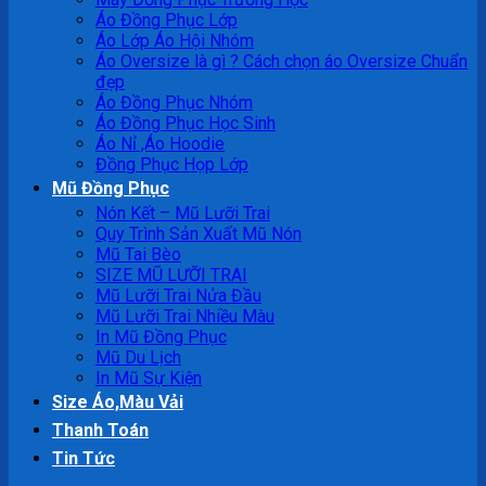
Áo Đồng Phục Lớp
Áo Lớp Áo Hội Nhóm
Áo Oversize là gì ? Cách chọn áo Oversize Chuẩn
đẹp
Áo Đồng Phục Nhóm
Áo Đồng Phục Học Sinh
Áo Nỉ ,Áo Hoodie
Đồng Phục Họp Lớp
Mũ Đồng Phục
Nón Kết – Mũ Lưỡi Trai
Quy Trình Sản Xuất Mũ Nón
Mũ Tai Bèo
SIZE MŨ LƯỠI TRAI
Mũ Lưỡi Trai Nửa Đầu
Mũ Lưỡi Trai Nhiều Màu
In Mũ Đồng Phục
Mũ Du Lịch
In Mũ Sự Kiện
Size Áo,Màu Vải
Thanh Toán
Tin Tức