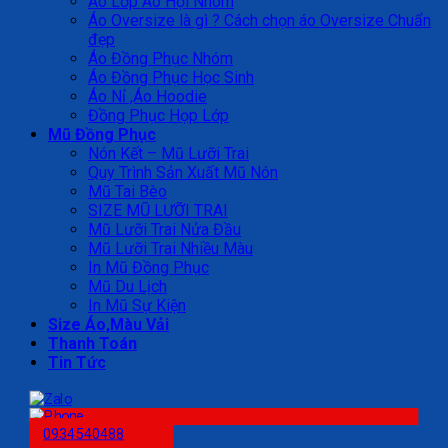
Áo Lớp Áo Hội Nhóm
Áo Oversize là gì ? Cách chọn áo Oversize Chuẩn
đẹp
Áo Đồng Phục Nhóm
Áo Đồng Phục Học Sinh
Áo Nỉ ,Áo Hoodie
Đồng Phục Họp Lớp
Mũ Đồng Phục
Nón Kết – Mũ Lưỡi Trai
Quy Trình Sản Xuất Mũ Nón
Mũ Tai Bèo
SIZE MŨ LƯỠI TRAI
Mũ Lưỡi Trai Nửa Đầu
Mũ Lưỡi Trai Nhiều Màu
In Mũ Đồng Phục
Mũ Du Lịch
In Mũ Sự Kiện
Size Áo,Màu Vải
Thanh Toán
Tin Tức
0934540488