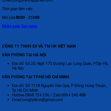
Email:congtyhkvn@gmail.com
Thời gian làm việc
Mở cửa:
8h00 - 21h00
Nhắn zalo
Gọi ngay
CÔNG TY TNHH SX VÀ TM HK VIỆT NAM
VĂN PHÒNG TẠI HÀ NỘI
Địa chỉ: Số 20, Ngõ 175 Đường Lạc Long Quân, P.Tây Hồ,
Hà Nội
VĂN PHÒNG TẠI TP.HỐ HỒ CHÍ MINH
Địa chỉ: Số 1118 Nguyễn Văn Quá, P Đông Hưng Thuận ,
Tp Hồ Chí Minh
Hotline:0868 724 236 / Zalo:0934 540 488
Email:congtyhkvn@gmail.com