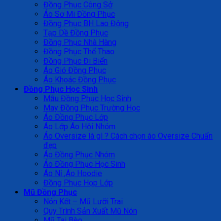
Đồng Phục Công Sở
Áo Sơ Mi Đồng Phục
Đồng Phục BH Lao Động
Tạp Dề Đồng Phục
Đồng Phục Nhà Hàng
Đồng Phục Thể Thao
Đồng Phục Đi Biển
Áo Gió Đồng Phục
Áo Khoác Đồng Phục
Đồng Phục Học Sinh
Mẫu Đồng Phục Học Sinh
May Đồng Phục Trường Học
Áo Đồng Phục Lớp
Áo Lớp Áo Hội Nhóm
Áo Oversize là gì ? Cách chọn áo Oversize Chuẩn
đẹp
Áo Đồng Phục Nhóm
Áo Đồng Phục Học Sinh
Áo Nỉ ,Áo Hoodie
Đồng Phục Họp Lớp
Mũ Đồng Phục
Nón Kết – Mũ Lưỡi Trai
Quy Trình Sản Xuất Mũ Nón
Mũ Tai Bèo