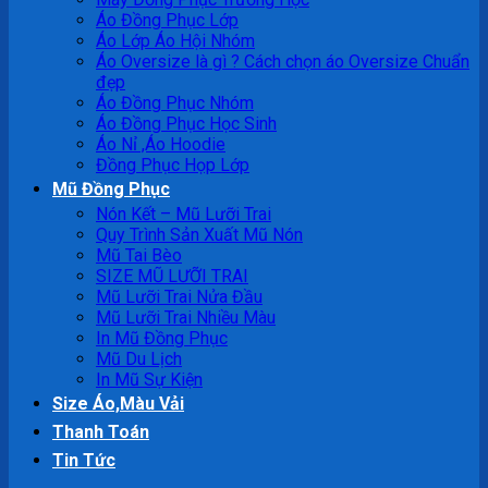
Áo Đồng Phục Lớp
Áo Lớp Áo Hội Nhóm
Áo Oversize là gì ? Cách chọn áo Oversize Chuẩn
đẹp
Áo Đồng Phục Nhóm
Áo Đồng Phục Học Sinh
Áo Nỉ ,Áo Hoodie
Đồng Phục Họp Lớp
Mũ Đồng Phục
Nón Kết – Mũ Lưỡi Trai
Quy Trình Sản Xuất Mũ Nón
Mũ Tai Bèo
SIZE MŨ LƯỠI TRAI
Mũ Lưỡi Trai Nửa Đầu
Mũ Lưỡi Trai Nhiều Màu
In Mũ Đồng Phục
Mũ Du Lịch
In Mũ Sự Kiện
Size Áo,Màu Vải
Thanh Toán
Tin Tức