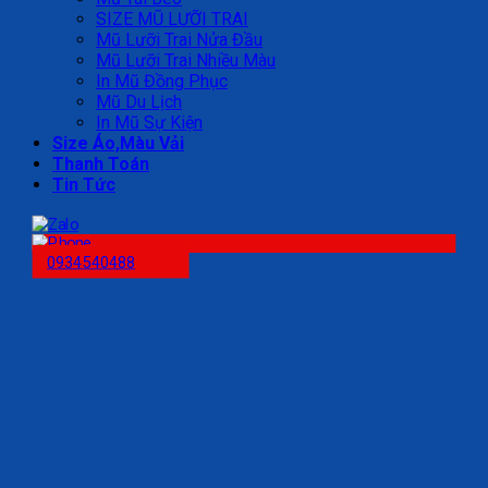
SIZE MŨ LƯỠI TRAI
Mũ Lưỡi Trai Nửa Đầu
Mũ Lưỡi Trai Nhiều Màu
In Mũ Đồng Phục
Mũ Du Lịch
In Mũ Sự Kiện
Size Áo,Màu Vải
Thanh Toán
Tin Tức
0934540488