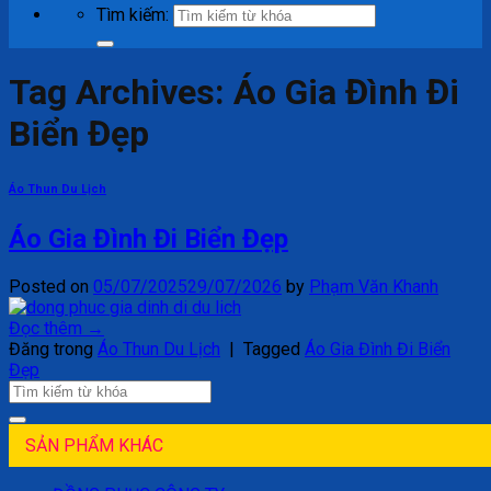
Tìm kiếm:
Tag Archives:
Áo Gia Đình Đi
Biển Đẹp
Áo Thun Du Lịch
Áo Gia Đình Đi Biển Đẹp
Posted on
05/07/2025
29/07/2026
by
Phạm Văn Khanh
Đọc thêm
→
Đăng trong
Áo Thun Du Lịch
|
Tagged
Áo Gia Đình Đi Biển
Đẹp
SẢN PHẨM KHÁC