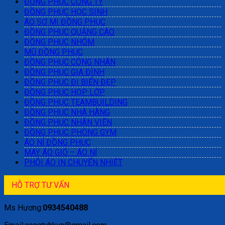
ĐỒNG PHỤC CÔNG TY
ĐỒNG PHỤC HỌC SINH
ÁO SƠ MI ĐỒNG PHỤC
ĐỒNG PHỤC QUẢNG CÁO
ĐỒNG PHỤC NHÓM
MŨ ĐỒNG PHỤC
ĐỒNG PHỤC CÔNG NHÂN
ĐỒNG PHỤC GIA ĐÌNH
ĐỒNG PHỤC ĐI BIỂN ĐẸP
ĐỒNG PHỤC HỌP LỚP
ĐỒNG PHỤC TEAMBUILDING
ĐỒNG PHỤC NHÀ HÀNG
ĐỒNG PHỤC NHÂN VIÊN
ĐỒNG PHỤC PHÒNG GYM
ÁO NỈ ĐỒNG PHỤC
MAY ÁO GIÓ – ÁO NỈ
PHÔI ÁO IN CHUYỂN NHIỆT
HỖ TRỢ TƯ VẤN
Ms Hương:
0934540488