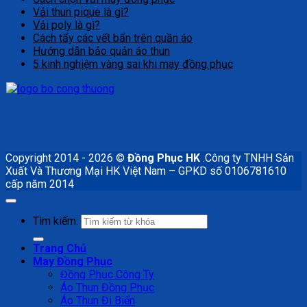
Vải thun pique là gì?
Vải poly là gì?
Cách tẩy các vết bẩn trên quần áo
Hướng dẫn bảo quản áo thun
5 kinh nghiệm vàng sai khi may đồng phục
Copyright 2014 - 2026 ©
Đồng Phục HK
.Công ty TNHH Sản
Xuất Và Thương Mại HK Việt Nam – GPKD số 0106781610
cấp năm 2014
Tìm kiếm:
Trang Chủ
May Đồng Phục
Đồng Phục Công Ty
Áo Thun Đồng Phục
Áo Thun Đi Biển