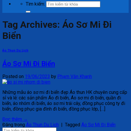
Tìm kiếm:
Tag Archives:
Áo Sơ Mi Đi
Biển
Áo Thun Du Lịch
Áo Sơ Mi Đi Biển
Posted on
19/06/2023
by
Phạm Văn Khanh
Những mẫu áo sơ mi đi biển đẹp Áo thun HK chuyên cung cấp
sỉ và lẻ: các sản phẩm Áo đi biển, Áo sơ mi đi biển, quần đi
biển, áo nhóm đi biển, áo sơ mi trái cây, đồng phục công ty đi
biển, đồng phục gia đình đi biển, đồng phục lớp, […]
Đọc thêm
→
Đăng trong
Áo Thun Du Lịch
|
Tagged
Áo Sơ Mi Đi Biển