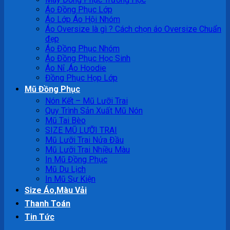
Áo Đồng Phục Lớp
Áo Lớp Áo Hội Nhóm
Áo Oversize là gì ? Cách chọn áo Oversize Chuẩn
đẹp
Áo Đồng Phục Nhóm
Áo Đồng Phục Học Sinh
Áo Nỉ ,Áo Hoodie
Đồng Phục Họp Lớp
Mũ Đồng Phục
Nón Kết – Mũ Lưỡi Trai
Quy Trình Sản Xuất Mũ Nón
Mũ Tai Bèo
SIZE MŨ LƯỠI TRAI
Mũ Lưỡi Trai Nửa Đầu
Mũ Lưỡi Trai Nhiều Màu
In Mũ Đồng Phục
Mũ Du Lịch
In Mũ Sự Kiện
Size Áo,Màu Vải
Thanh Toán
Tin Tức