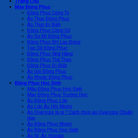
Trang Chủ
May Đồng Phục
Đồng Phục Công Ty
Áo Thun Đồng Phục
Áo Thun Đi Biển
Đồng Phục Công Sở
Áo Sơ Mi Đồng Phục
Đồng Phục BH Lao Động
Tạp Dề Đồng Phục
Đồng Phục Nhà Hàng
Đồng Phục Thể Thao
Đồng Phục Đi Biển
Áo Gió Đồng Phục
Áo Khoác Đồng Phục
Đồng Phục Học Sinh
Mẫu Đồng Phục Học Sinh
May Đồng Phục Trường Học
Áo Đồng Phục Lớp
Áo Lớp Áo Hội Nhóm
Áo Oversize là gì ? Cách chọn áo Oversize Chuẩn
đẹp
Áo Đồng Phục Nhóm
Áo Đồng Phục Học Sinh
Áo Nỉ ,Áo Hoodie