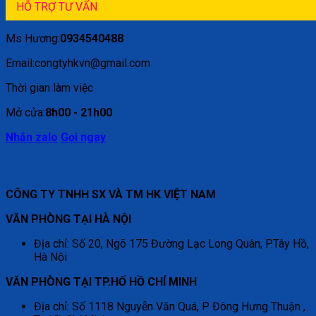
HỖ TRỢ TƯ VẤN
Ms Hương:
0934540488
Email:congtyhkvn@gmail.com
Thời gian làm việc
Mở cửa:
8h00 - 21h00
Nhắn zalo
Gọi ngay
CÔNG TY TNHH SX VÀ TM HK VIỆT NAM
VĂN PHÒNG TẠI HÀ NỘI
Địa chỉ: Số 20, Ngõ 175 Đường Lạc Long Quân, P.Tây Hồ,
Hà Nội
VĂN PHÒNG TẠI TP.HỐ HỒ CHÍ MINH
Địa chỉ: Số 1118 Nguyễn Văn Quá, P Đông Hưng Thuận ,