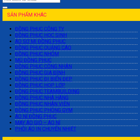
SẢN PHẨM KHÁC
ĐỒNG PHỤC CÔNG TY
ĐỒNG PHỤC HỌC SINH
ÁO SƠ MI ĐỒNG PHỤC
ĐỒNG PHỤC QUẢNG CÁO
ĐỒNG PHỤC NHÓM
MŨ ĐỒNG PHỤC
ĐỒNG PHỤC CÔNG NHÂN
ĐỒNG PHỤC GIA ĐÌNH
ĐỒNG PHỤC ĐI BIỂN ĐẸP
ĐỒNG PHỤC HỌP LỚP
ĐỒNG PHỤC TEAMBUILDING
ĐỒNG PHỤC NHÀ HÀNG
ĐỒNG PHỤC NHÂN VIÊN
ĐỒNG PHỤC PHÒNG GYM
ÁO NỈ ĐỒNG PHỤC
MAY ÁO GIÓ – ÁO NỈ
PHÔI ÁO IN CHUYỂN NHIỆT