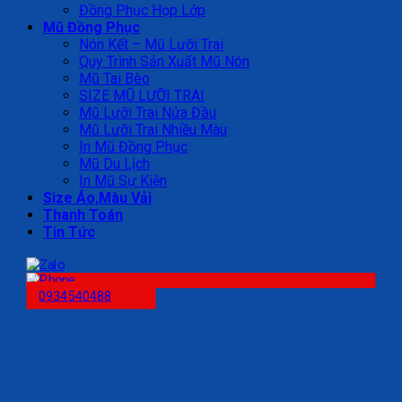
Đồng Phục Họp Lớp
Mũ Đồng Phục
Nón Kết – Mũ Lưỡi Trai
Quy Trình Sản Xuất Mũ Nón
Mũ Tai Bèo
SIZE MŨ LƯỠI TRAI
Mũ Lưỡi Trai Nửa Đầu
Mũ Lưỡi Trai Nhiều Màu
In Mũ Đồng Phục
Mũ Du Lịch
In Mũ Sự Kiện
Size Áo,Màu Vải
Thanh Toán
Tin Tức
0934540488