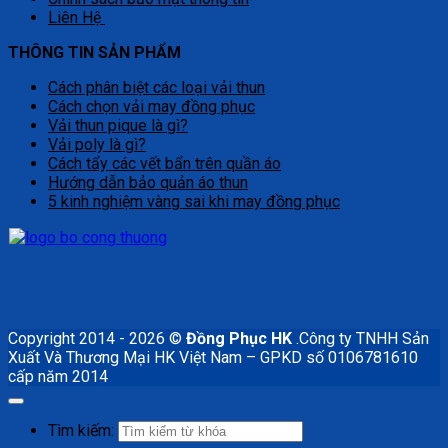
Liên Hệ
THÔNG TIN SẢN PHẨM
Cách phân biệt các loại vải thun
Cách chọn vải may đồng phục
Vải thun pique là gì?
Vải poly là gì?
Cách tẩy các vết bẩn trên quần áo
Hướng dẫn bảo quản áo thun
5 kinh nghiệm vàng sai khi may đồng phục
Copyright 2014 - 2026 ©
Đồng Phục HK
.Công ty TNHH Sản
Xuất Và Thương Mại HK Việt Nam – GPKD số 0106781610
cấp năm 2014
Tìm kiếm: