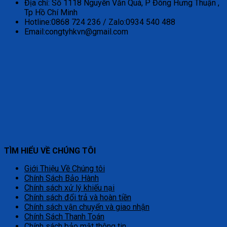
Địa chỉ: Số 1118 Nguyễn Văn Quá, P Đông Hưng Thuận ,
Tp Hồ Chí Minh
Hotline:0868 724 236 / Zalo:0934 540 488
Email:congtyhkvn@gmail.com
TÌM HIỂU VỀ CHÚNG TÔI
Giới Thiệu Về Chúng tôi
Chính Sách Bảo Hành
Chính sách xử lý khiếu nại
Chính sách đổi trả và hoàn tiền
Chính sách vận chuyển và giao nhận
Chính Sách Thanh Toán
Chính sách bảo mật thông tin