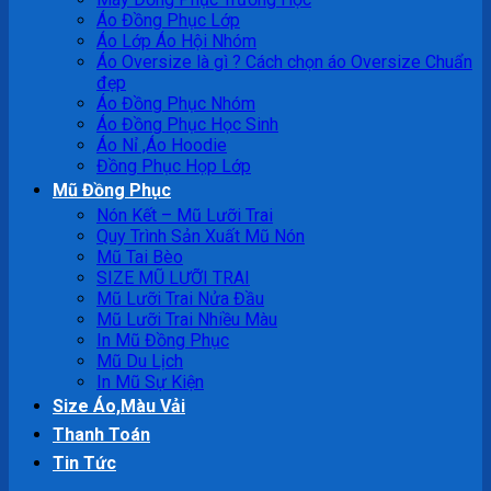
Áo Đồng Phục Lớp
Áo Lớp Áo Hội Nhóm
Áo Oversize là gì ? Cách chọn áo Oversize Chuẩn
đẹp
Áo Đồng Phục Nhóm
Áo Đồng Phục Học Sinh
Áo Nỉ ,Áo Hoodie
Đồng Phục Họp Lớp
Mũ Đồng Phục
Nón Kết – Mũ Lưỡi Trai
Quy Trình Sản Xuất Mũ Nón
Mũ Tai Bèo
SIZE MŨ LƯỠI TRAI
Mũ Lưỡi Trai Nửa Đầu
Mũ Lưỡi Trai Nhiều Màu
In Mũ Đồng Phục
Mũ Du Lịch
In Mũ Sự Kiện
Size Áo,Màu Vải
Thanh Toán
Tin Tức