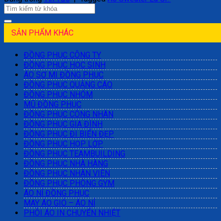
SẢN PHẨM KHÁC
ĐỒNG PHỤC CÔNG TY
ĐỒNG PHỤC HỌC SINH
ÁO SƠ MI ĐỒNG PHỤC
ĐỒNG PHỤC QUẢNG CÁO
ĐỒNG PHỤC NHÓM
MŨ ĐỒNG PHỤC
ĐỒNG PHỤC CÔNG NHÂN
ĐỒNG PHỤC GIA ĐÌNH
ĐỒNG PHỤC ĐI BIỂN ĐẸP
ĐỒNG PHỤC HỌP LỚP
ĐỒNG PHỤC TEAMBUILDING
ĐỒNG PHỤC NHÀ HÀNG
ĐỒNG PHỤC NHÂN VIÊN
ĐỒNG PHỤC PHÒNG GYM
ÁO NỈ ĐỒNG PHỤC
MAY ÁO GIÓ – ÁO NỈ
PHÔI ÁO IN CHUYỂN NHIỆT