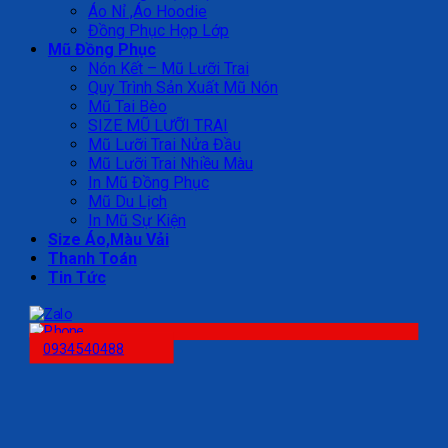
Áo Nỉ ,Áo Hoodie
Đồng Phục Họp Lớp
Mũ Đồng Phục
Nón Kết – Mũ Lưỡi Trai
Quy Trình Sản Xuất Mũ Nón
Mũ Tai Bèo
SIZE MŨ LƯỠI TRAI
Mũ Lưỡi Trai Nửa Đầu
Mũ Lưỡi Trai Nhiều Màu
In Mũ Đồng Phục
Mũ Du Lịch
In Mũ Sự Kiện
Size Áo,Màu Vải
Thanh Toán
Tin Tức
0934540488