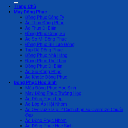
Trang Chủ
May Đồng Phục
Đồng Phục Công Ty
Áo Thun Đồng Phục
Áo Thun Đi Biển
Đồng Phục Công Sở
Áo Sơ Mi Đồng Phục
Đồng Phục BH Lao Động
Tạp Dề Đồng Phục
Đồng Phục Nhà Hàng
Đồng Phục Thể Thao
Đồng Phục Đi Biển
Áo Gió Đồng Phục
Áo Khoác Đồng Phục
Đồng Phục Học Sinh
Mẫu Đồng Phục Học Sinh
May Đồng Phục Trường Học
Áo Đồng Phục Lớp
Áo Lớp Áo Hội Nhóm
Áo Oversize là gì ? Cách chọn áo Oversize Chuẩn
đẹp
Áo Đồng Phục Nhóm
Áo Đồng Phục Học Sinh