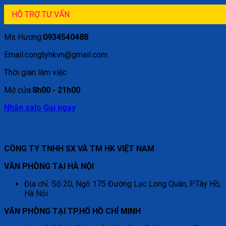
HỖ TRỢ TƯ VẤN
Ms Hương:
0934540488
Email:congtyhkvn@gmail.com
Thời gian làm việc
Mở cửa:
8h00 - 21h00
Nhắn zalo
Gọi ngay
CÔNG TY TNHH SX VÀ TM HK VIỆT NAM
VĂN PHÒNG TẠI HÀ NỘI
Địa chỉ: Số 20, Ngõ 175 Đường Lạc Long Quân, P.Tây Hồ,
Hà Nội
VĂN PHÒNG TẠI TP.HỐ HỒ CHÍ MINH