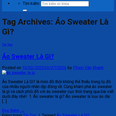
Tìm kiếm:
Tag Archives:
Áo Sweater Là
Gì?
Tin Tức
Áo Sweater Là Gì?
Posted on
10/02/2025
30/07/2026
by
Phạm Văn Khanh
Áo Sweater Là Gì? là món đồ thời không thể thiếu trong tủ đồ
của nhiều người nhân dịp đông về. Cùng khám phá áo sweater
là gì và cách phối đồ với áo sweater cực thời trang qua bài viết
dưới đây nhé! 1. Áo sweater là gì? Áo sweater là loại áo dài
[…]
Đọc thêm
→
Đăng trong
Tin Tức
|
Tagged
Áo Sweater Là Gì?