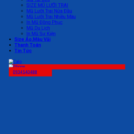
SIZE MŨ LƯỠI TRAI
Mũ Lưỡi Trai Nửa Đầu
Mũ Lưỡi Trai Nhiều Màu
In Mũ Đồng Phục
Mũ Du Lịch
In Mũ Sự Kiện
Size Áo,Màu Vải
Thanh Toán
Tin Tức
0934540488