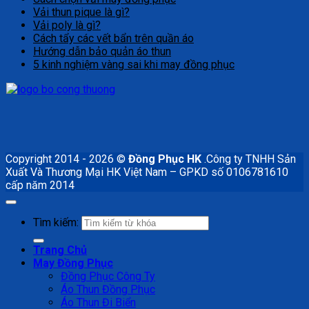
Vải thun pique là gì?
Vải poly là gì?
Cách tẩy các vết bẩn trên quần áo
Hướng dẫn bảo quản áo thun
5 kinh nghiệm vàng sai khi may đồng phục
Copyright 2014 - 2026 ©
Đồng Phục HK
.Công ty TNHH Sản
Xuất Và Thương Mại HK Việt Nam – GPKD số 0106781610
cấp năm 2014
Tìm kiếm:
Trang Chủ
May Đồng Phục
Đồng Phục Công Ty
Áo Thun Đồng Phục
Áo Thun Đi Biển