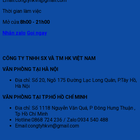
Email:congtyhkvn@gmail.com
Thời gian làm việc
Mở cửa:
8h00 - 21h00
Nhắn zalo
Gọi ngay
CÔNG TY TNHH SX VÀ TM HK VIỆT NAM
VĂN PHÒNG TẠI HÀ NỘI
Địa chỉ: Số 20, Ngõ 175 Đường Lạc Long Quân, P.Tây Hồ,
Hà Nội
VĂN PHÒNG TẠI TP.HỐ HỒ CHÍ MINH
Địa chỉ: Số 1118 Nguyễn Văn Quá, P Đông Hưng Thuận ,
Tp Hồ Chí Minh
Hotline:0868 724 236 / Zalo:0934 540 488
Email:congtyhkvn@gmail.com