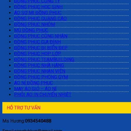
ĐỒNG PHỤC CÔNG TY
ĐỒNG PHỤC HỌC SINH
ÁO SƠ MI ĐỒNG PHỤC
ĐỒNG PHỤC QUẢNG CÁO
ĐỒNG PHỤC NHÓM
MŨ ĐỒNG PHỤC
ĐỒNG PHỤC CÔNG NHÂN
ĐỒNG PHỤC GIA ĐÌNH
ĐỒNG PHỤC ĐI BIỂN ĐẸP
ĐỒNG PHỤC HỌP LỚP
ĐỒNG PHỤC TEAMBUILDING
ĐỒNG PHỤC NHÀ HÀNG
ĐỒNG PHỤC NHÂN VIÊN
ĐỒNG PHỤC PHÒNG GYM
ÁO NỈ ĐỒNG PHỤC
MAY ÁO GIÓ – ÁO NỈ
PHÔI ÁO IN CHUYỂN NHIỆT
HỖ TRỢ TƯ VẤN
Ms Hương:
0934540488