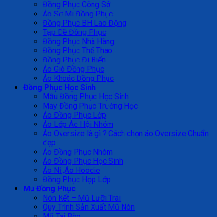
Đồng Phục Công Sở
Áo Sơ Mi Đồng Phục
Đồng Phục BH Lao Động
Tạp Dề Đồng Phục
Đồng Phục Nhà Hàng
Đồng Phục Thể Thao
Đồng Phục Đi Biển
Áo Gió Đồng Phục
Áo Khoác Đồng Phục
Đồng Phục Học Sinh
Mẫu Đồng Phục Học Sinh
May Đồng Phục Trường Học
Áo Đồng Phục Lớp
Áo Lớp Áo Hội Nhóm
Áo Oversize là gì ? Cách chọn áo Oversize Chuẩn
đẹp
Áo Đồng Phục Nhóm
Áo Đồng Phục Học Sinh
Áo Nỉ ,Áo Hoodie
Đồng Phục Họp Lớp
Mũ Đồng Phục
Nón Kết – Mũ Lưỡi Trai
Quy Trình Sản Xuất Mũ Nón
Mũ Tai Bèo