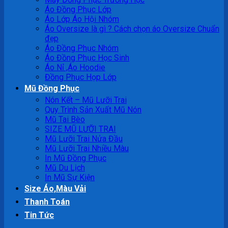
Áo Đồng Phục Lớp
Áo Lớp Áo Hội Nhóm
Áo Oversize là gì ? Cách chọn áo Oversize Chuẩn
đẹp
Áo Đồng Phục Nhóm
Áo Đồng Phục Học Sinh
Áo Nỉ ,Áo Hoodie
Đồng Phục Họp Lớp
Mũ Đồng Phục
Nón Kết – Mũ Lưỡi Trai
Quy Trình Sản Xuất Mũ Nón
Mũ Tai Bèo
SIZE MŨ LƯỠI TRAI
Mũ Lưỡi Trai Nửa Đầu
Mũ Lưỡi Trai Nhiều Màu
In Mũ Đồng Phục
Mũ Du Lịch
In Mũ Sự Kiện
Size Áo,Màu Vải
Thanh Toán
Tin Tức