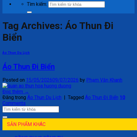
Tìm kiếm:
Tag Archives:
Áo Thun Đi
Biển
Áo Thun Du Lịch
Áo Thun Đi Biển
Posted on
15/05/2026
09/07/2026
by
Phạm Văn Khanh
Đọc thêm
→
Đăng trong
Áo Thun Du Lịch
|
Tagged
Áo Thun Đi Biển
10
Comments
SẢN PHẨM KHÁC