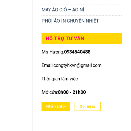
MAY ÁO GIÓ – ÁO NỈ
PHÔI ÁO IN CHUYỂN NHIỆT
HỖ TRỢ TƯ VẤN
Ms Hương:
0934540488
Email:congtyhkvn@gmail.com
Thời gian làm việc
Mở cửa:
8h00 - 21h00
Nhắn zalo
Gọi ngay