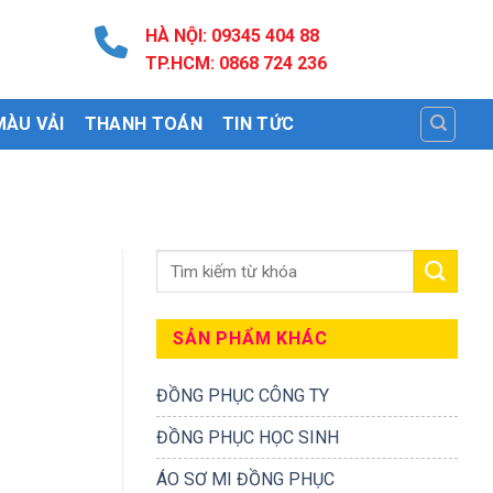
HÀ NỘI: 09345 404 88
TP.HCM: 0868 724 236
MÀU VẢI
THANH TOÁN
TIN TỨC
SẢN PHẨM KHÁC
ĐỒNG PHỤC CÔNG TY
ĐỒNG PHỤC HỌC SINH
ÁO SƠ MI ĐỒNG PHỤC