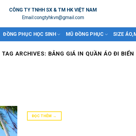
CÔNG TY TNHH SX & TM HK VIỆT NAM
Email:congtyhkvn@gmail.com
ĐỒNG PHỤC HỌC SINH
MŨ ĐỒNG PHỤC
SIZE ÁO,
TAG ARCHIVES:
BẢNG GIÁ IN QUẦN ÁO ĐI BIỂN
ĐỌC THÊM
→