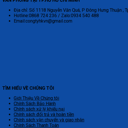
VĂN PHÒNG TẠI TP.HỐ HỒ CHÍ MINH
Địa chỉ: Số 1118 Nguyễn Văn Quá, P Đông Hưng Thuận , T
Hotline:0868 724 236 / Zalo:0934 540 488
Email:congtyhkvn@gmail.com
TÌM HIỂU VỀ CHÚNG TÔI
Giới Thiệu Về Chúng tôi
Chính Sách Bảo Hành
Chính sách xử lý khiếu nại
Chính sách đổi trả và hoàn tiền
Chính sách vận chuyển và giao nhận
Chính Sách Thanh Toán