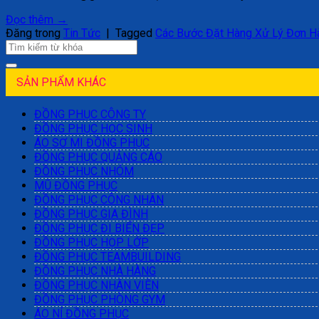
Đọc thêm
→
Đăng trong
Tin Tức
|
Tagged
Các Bước Đặt Hàng Xử Lý Đơn H
SẢN PHẨM KHÁC
ĐỒNG PHỤC CÔNG TY
ĐỒNG PHỤC HỌC SINH
ÁO SƠ MI ĐỒNG PHỤC
ĐỒNG PHỤC QUẢNG CÁO
ĐỒNG PHỤC NHÓM
MŨ ĐỒNG PHỤC
ĐỒNG PHỤC CÔNG NHÂN
ĐỒNG PHỤC GIA ĐÌNH
ĐỒNG PHỤC ĐI BIỂN ĐẸP
ĐỒNG PHỤC HỌP LỚP
ĐỒNG PHỤC TEAMBUILDING
ĐỒNG PHỤC NHÀ HÀNG
ĐỒNG PHỤC NHÂN VIÊN
ĐỒNG PHỤC PHÒNG GYM
ÁO NỈ ĐỒNG PHỤC