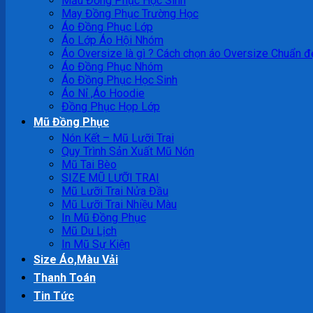
Mẫu Đồng Phục Học Sinh
May Đồng Phục Trường Học
Áo Đồng Phục Lớp
Áo Lớp Áo Hội Nhóm
Áo Oversize là gì ? Cách chọn áo Oversize Chuẩn đ
Áo Đồng Phục Nhóm
Áo Đồng Phục Học Sinh
Áo Nỉ ,Áo Hoodie
Đồng Phục Họp Lớp
Mũ Đồng Phục
Nón Kết – Mũ Lưỡi Trai
Quy Trình Sản Xuất Mũ Nón
Mũ Tai Bèo
SIZE MŨ LƯỠI TRAI
Mũ Lưỡi Trai Nửa Đầu
Mũ Lưỡi Trai Nhiều Màu
In Mũ Đồng Phục
Mũ Du Lịch
In Mũ Sự Kiện
Size Áo,Màu Vải
Thanh Toán
Tin Tức