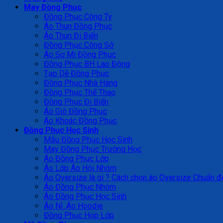
May Đồng Phục
Đồng Phục Công Ty
Áo Thun Đồng Phục
Áo Thun Đi Biển
Đồng Phục Công Sở
Áo Sơ Mi Đồng Phục
Đồng Phục BH Lao Động
Tạp Dề Đồng Phục
Đồng Phục Nhà Hàng
Đồng Phục Thể Thao
Đồng Phục Đi Biển
Áo Gió Đồng Phục
Áo Khoác Đồng Phục
Đồng Phục Học Sinh
Mẫu Đồng Phục Học Sinh
May Đồng Phục Trường Học
Áo Đồng Phục Lớp
Áo Lớp Áo Hội Nhóm
Áo Oversize là gì ? Cách chọn áo Oversize Chuẩn đ
Áo Đồng Phục Nhóm
Áo Đồng Phục Học Sinh
Áo Nỉ ,Áo Hoodie
Đồng Phục Họp Lớp