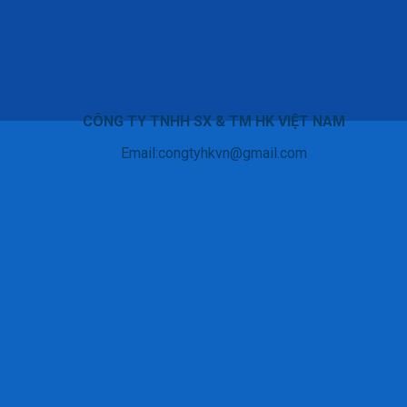
CÔNG TY TNHH SX & TM HK VIỆT NAM
Email:congtyhkvn@gmail.com