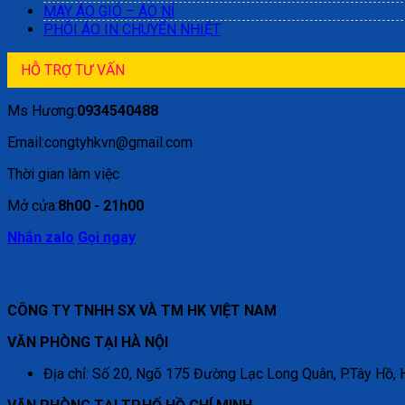
MAY ÁO GIÓ – ÁO NỈ
PHÔI ÁO IN CHUYỂN NHIỆT
HỖ TRỢ TƯ VẤN
Ms Hương:
0934540488
Email:congtyhkvn@gmail.com
Thời gian làm việc
Mở cửa:
8h00 - 21h00
Nhắn zalo
Gọi ngay
CÔNG TY TNHH SX VÀ TM HK VIỆT NAM
VĂN PHÒNG TẠI HÀ NỘI
Địa chỉ: Số 20, Ngõ 175 Đường Lạc Long Quân, P.Tây Hồ, 