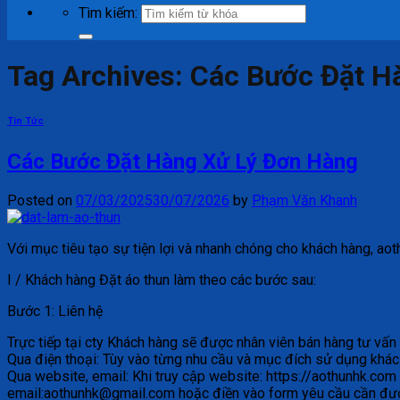
Tìm kiếm:
Tag Archives:
Các Bước Đặt H
Tin Tức
Các Bước Đặt Hàng Xử Lý Đơn Hàng
Posted on
07/03/2025
30/07/2026
by
Phạm Văn Khanh
Với mục tiêu tạo sự tiện lợi và nhanh chóng cho khách hàng, ao
I / Khách hàng Đặt áo thun làm theo các bước sau:
Bước 1: Liên hệ
Trực tiếp tại cty Khách hàng sẽ được nhân viên bán hàng tư vấn v
Qua điện thoại: Tùy vào từng nhu cầu và mục đích sử dụng khác
Qua website, email: Khi truy cập website: https://aothunhk.com 
email:aothunhk@gmail.com hoặc điền vào form yêu cầu cần được t