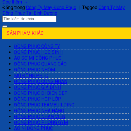
Đọc thêm
→
Đăng trong
Công Ty May Đồng Phục
|
Tagged
Công Ty May
Đồng Phục Tại Bình Dương
SẢN PHẨM KHÁC
ĐỒNG PHỤC CÔNG TY
ĐỒNG PHỤC HỌC SINH
ÁO SƠ MI ĐỒNG PHỤC
ĐỒNG PHỤC QUẢNG CÁO
ĐỒNG PHỤC NHÓM
MŨ ĐỒNG PHỤC
ĐỒNG PHỤC CÔNG NHÂN
ĐỒNG PHỤC GIA ĐÌNH
ĐỒNG PHỤC ĐI BIỂN ĐẸP
ĐỒNG PHỤC HỌP LỚP
ĐỒNG PHỤC TEAMBUILDING
ĐỒNG PHỤC NHÀ HÀNG
ĐỒNG PHỤC NHÂN VIÊN
ĐỒNG PHỤC PHÒNG GYM
ÁO NỈ ĐỒNG PHỤC