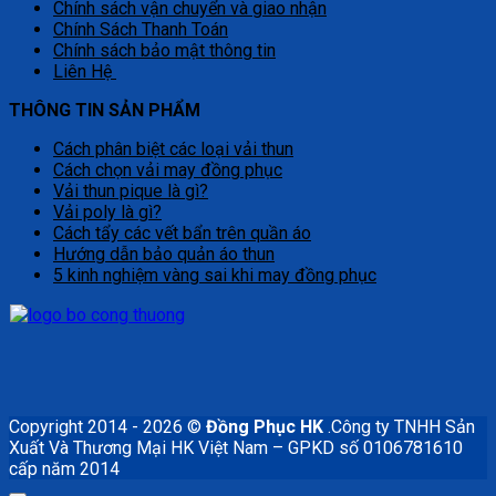
Chính sách vận chuyển và giao nhận
Chính Sách Thanh Toán
Chính sách bảo mật thông tin
Liên Hệ
THÔNG TIN SẢN PHẨM
Cách phân biệt các loại vải thun
Cách chọn vải may đồng phục
Vải thun pique là gì?
Vải poly là gì?
Cách tẩy các vết bẩn trên quần áo
Hướng dẫn bảo quản áo thun
5 kinh nghiệm vàng sai khi may đồng phục
Copyright 2014 - 2026 ©
Đồng Phục HK
.Công ty TNHH Sản
Xuất Và Thương Mại HK Việt Nam – GPKD số 0106781610
cấp năm 2014