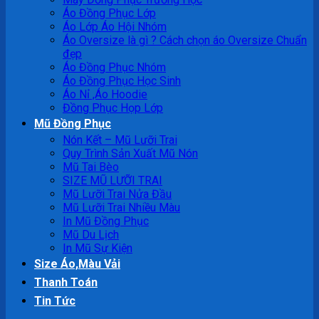
Áo Đồng Phục Lớp
Áo Lớp Áo Hội Nhóm
Áo Oversize là gì ? Cách chọn áo Oversize Chuẩn
đẹp
Áo Đồng Phục Nhóm
Áo Đồng Phục Học Sinh
Áo Nỉ ,Áo Hoodie
Đồng Phục Họp Lớp
Mũ Đồng Phục
Nón Kết – Mũ Lưỡi Trai
Quy Trình Sản Xuất Mũ Nón
Mũ Tai Bèo
SIZE MŨ LƯỠI TRAI
Mũ Lưỡi Trai Nửa Đầu
Mũ Lưỡi Trai Nhiều Màu
In Mũ Đồng Phục
Mũ Du Lịch
In Mũ Sự Kiện
Size Áo,Màu Vải
Thanh Toán
Tin Tức