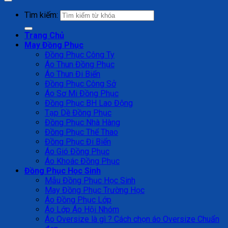
Tìm kiếm:
Trang Chủ
May Đồng Phục
Đồng Phục Công Ty
Áo Thun Đồng Phục
Áo Thun Đi Biển
Đồng Phục Công Sở
Áo Sơ Mi Đồng Phục
Đồng Phục BH Lao Động
Tạp Dề Đồng Phục
Đồng Phục Nhà Hàng
Đồng Phục Thể Thao
Đồng Phục Đi Biển
Áo Gió Đồng Phục
Áo Khoác Đồng Phục
Đồng Phục Học Sinh
Mẫu Đồng Phục Học Sinh
May Đồng Phục Trường Học
Áo Đồng Phục Lớp
Áo Lớp Áo Hội Nhóm
Áo Oversize là gì ? Cách chọn áo Oversize Chuẩn