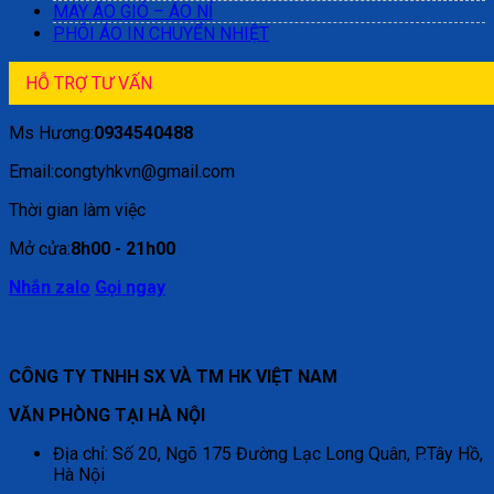
MAY ÁO GIÓ – ÁO NỈ
PHÔI ÁO IN CHUYỂN NHIỆT
HỖ TRỢ TƯ VẤN
Ms Hương:
0934540488
Email:congtyhkvn@gmail.com
Thời gian làm việc
Mở cửa:
8h00 - 21h00
Nhắn zalo
Gọi ngay
CÔNG TY TNHH SX VÀ TM HK VIỆT NAM
VĂN PHÒNG TẠI HÀ NỘI
Địa chỉ: Số 20, Ngõ 175 Đường Lạc Long Quân, P.Tây Hồ,
Hà Nội