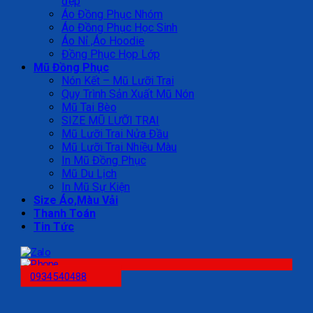
đẹp
Áo Đồng Phục Nhóm
Áo Đồng Phục Học Sinh
Áo Nỉ ,Áo Hoodie
Đồng Phục Họp Lớp
Mũ Đồng Phục
Nón Kết – Mũ Lưỡi Trai
Quy Trình Sản Xuất Mũ Nón
Mũ Tai Bèo
SIZE MŨ LƯỠI TRAI
Mũ Lưỡi Trai Nửa Đầu
Mũ Lưỡi Trai Nhiều Màu
In Mũ Đồng Phục
Mũ Du Lịch
In Mũ Sự Kiện
Size Áo,Màu Vải
Thanh Toán
Tin Tức
0934540488