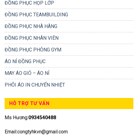
ĐỒNG PHỤC HỌP LỚP
ĐỒNG PHỤC TEAMBUILDING
ĐỒNG PHỤC NHÀ HÀNG
ĐỒNG PHỤC NHÂN VIÊN
ĐỒNG PHỤC PHÒNG GYM
ÁO NỈ ĐỒNG PHỤC
MAY ÁO GIÓ – ÁO NỈ
PHÔI ÁO IN CHUYỂN NHIỆT
HỖ TRỢ TƯ VẤN
Ms Hương:
0934540488
Email:congtyhkvn@gmail.com