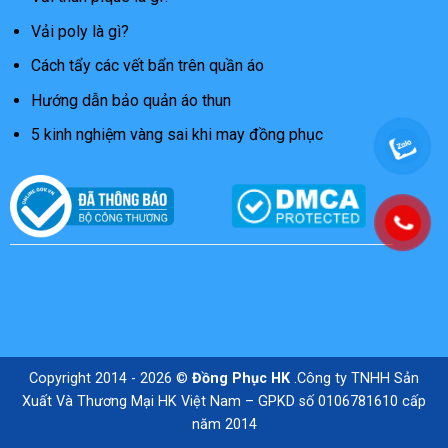
Vải poly là gì?
Cách tẩy các vết bẩn trên quần áo
Hướng dẫn bảo quản áo thun
5 kinh nghiệm vàng sai khi may đồng phục
Copyright 2014 - 2026 ©
Đồng Phục HK
.Công ty TNHH Sản
Xuất Và Thương Mại HK Việt Nam – GPKD số 0106781610 cấp
năm 2014