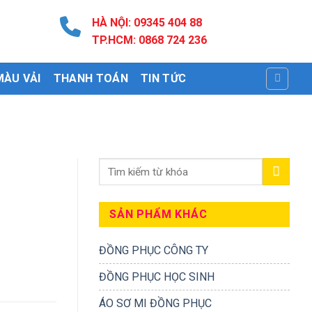
HÀ NỘI: 09345 404 88
TP.HCM: 0868 724 236
MÀU VẢI
THANH TOÁN
TIN TỨC
SẢN PHẨM KHÁC
ĐỒNG PHỤC CÔNG TY
ĐỒNG PHỤC HỌC SINH
ÁO SƠ MI ĐỒNG PHỤC