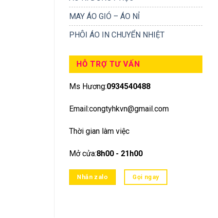
MAY ÁO GIÓ – ÁO NỈ
PHÔI ÁO IN CHUYỂN NHIỆT
HỖ TRỢ TƯ VẤN
Ms Hương:
0934540488
Email:congtyhkvn@gmail.com
Thời gian làm việc
Mở cửa:
8h00 - 21h00
Nhắn zalo
Gọi ngay