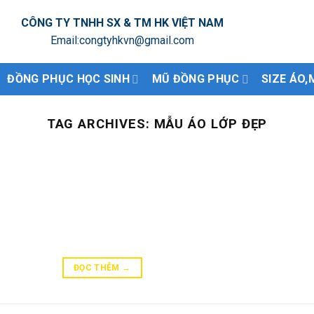
CÔNG TY TNHH SX & TM HK VIỆT NAM
Email:congtyhkvn@gmail.com
ĐỒNG PHỤC HỌC SINH
MŨ ĐỒNG PHỤC
SIZE ÁO,
TAG ARCHIVES:
MẪU ÁO LỚP ĐẸP
ĐỌC THÊM
→