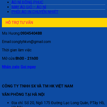
ÁO NỈ ĐỒNG PHỤC
MAY ÁO GIÓ – ÁO NỈ
PHÔI ÁO IN CHUYỂN NHIỆT
HỖ TRỢ TƯ VẤN
Ms Hương:
0934540488
Email:congtyhkvn@gmail.com
Thời gian làm việc
Mở cửa:
8h00 - 21h00
Nhắn zalo
Gọi ngay
CÔNG TY TNHH SX VÀ TM HK VIỆT NAM
VĂN PHÒNG TẠI HÀ NỘI
Địa chỉ: Số 20, Ngõ 175 Đường Lạc Long Quân, P.Tây Hồ,