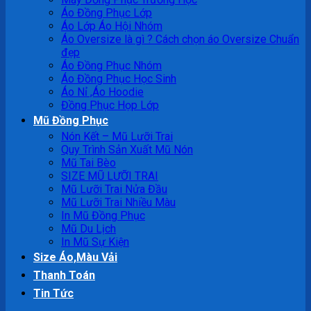
Áo Đồng Phục Lớp
Áo Lớp Áo Hội Nhóm
Áo Oversize là gì ? Cách chọn áo Oversize Chuẩn
đẹp
Áo Đồng Phục Nhóm
Áo Đồng Phục Học Sinh
Áo Nỉ ,Áo Hoodie
Đồng Phục Họp Lớp
Mũ Đồng Phục
Nón Kết – Mũ Lưỡi Trai
Quy Trình Sản Xuất Mũ Nón
Mũ Tai Bèo
SIZE MŨ LƯỠI TRAI
Mũ Lưỡi Trai Nửa Đầu
Mũ Lưỡi Trai Nhiều Màu
In Mũ Đồng Phục
Mũ Du Lịch
In Mũ Sự Kiện
Size Áo,Màu Vải
Thanh Toán
Tin Tức