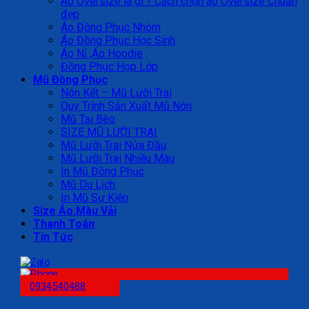
Áo Oversize là gì ? Cách chọn áo Oversize Chuẩn
đẹp
Áo Đồng Phục Nhóm
Áo Đồng Phục Học Sinh
Áo Nỉ ,Áo Hoodie
Đồng Phục Họp Lớp
Mũ Đồng Phục
Nón Kết – Mũ Lưỡi Trai
Quy Trình Sản Xuất Mũ Nón
Mũ Tai Bèo
SIZE MŨ LƯỠI TRAI
Mũ Lưỡi Trai Nửa Đầu
Mũ Lưỡi Trai Nhiều Màu
In Mũ Đồng Phục
Mũ Du Lịch
In Mũ Sự Kiện
Size Áo,Màu Vải
Thanh Toán
Tin Tức
0934540488