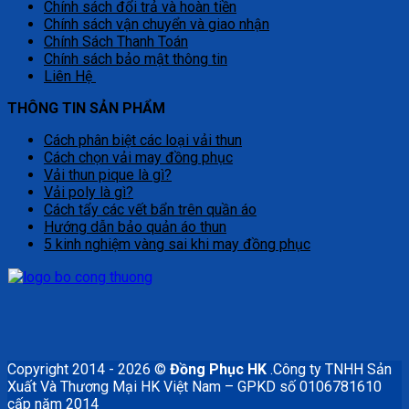
Chính sách đổi trả và hoàn tiền
Chính sách vận chuyển và giao nhận
Chính Sách Thanh Toán
Chính sách bảo mật thông tin
Liên Hệ
THÔNG TIN SẢN PHẨM
Cách phân biệt các loại vải thun
Cách chọn vải may đồng phục
Vải thun pique là gì?
Vải poly là gì?
Cách tẩy các vết bẩn trên quần áo
Hướng dẫn bảo quản áo thun
5 kinh nghiệm vàng sai khi may đồng phục
Copyright 2014 - 2026 ©
Đồng Phục HK
.Công ty TNHH Sản
Xuất Và Thương Mại HK Việt Nam – GPKD số 0106781610
cấp năm 2014