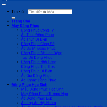
Tìm kiếm:
Trang Chủ
May Đồng Phục
Đồng Phục Công Ty
Áo Thun Đồng Phục
Áo Thun Đi Biển
Đồng Phục Công Sở
Áo Sơ Mi Đồng Phục
Đồng Phục BH Lao Động
Tạp Dề Đồng Phục
Đồng Phục Nhà Hàng
Đồng Phục Thể Thao
Đồng Phục Đi Biển
Áo Gió Đồng Phục
Áo Khoác Đồng Phục
Đồng Phục Học Sinh
Mẫu Đồng Phục Học Sinh
May Đồng Phục Trường Học
Áo Đồng Phục Lớp
Áo Lớp Áo Hội Nhóm