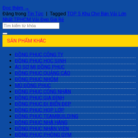
Đọc thêm
→
Đăng trong
Tin Tức
|
Tagged
TOP 5 Khu Chợ Bán Vải Lớn
Nhất TPHCM Vải Đẹp Giá Rẻ
SẢN PHẨM KHÁC
ĐỒNG PHỤC CÔNG TY
ĐỒNG PHỤC HỌC SINH
ÁO SƠ MI ĐỒNG PHỤC
ĐỒNG PHỤC QUẢNG CÁO
ĐỒNG PHỤC NHÓM
MŨ ĐỒNG PHỤC
ĐỒNG PHỤC CÔNG NHÂN
ĐỒNG PHỤC GIA ĐÌNH
ĐỒNG PHỤC ĐI BIỂN ĐẸP
ĐỒNG PHỤC HỌP LỚP
ĐỒNG PHỤC TEAMBUILDING
ĐỒNG PHỤC NHÀ HÀNG
ĐỒNG PHỤC NHÂN VIÊN
ĐỒNG PHỤC PHÒNG GYM