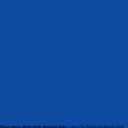
đồng phục định hình thương hiệu
, yêu cầu form chuẩn và chất