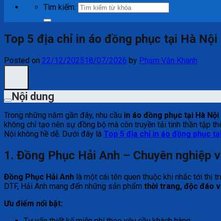
Tìm kiếm:
Top 5 địa chỉ in áo đồng phục tại Hà Nội
Posted on
22/12/2025
18/07/2026
by
Phạm Văn Khanh
Nội dung
Trong những năm gần đây, nhu cầu
in áo đồng phục tại Hà Nội
không chỉ tạo nên sự đồng bộ mà còn truyền tải tinh thần tập t
Nội không hề dễ. Dưới đây là
Top 5 địa chỉ in áo đồng phục tạ
1. Đồng Phục Hải Anh – Chuyên nghiệp v
Đồng Phục Hải Anh
là một cái tên quen thuộc khi nhắc tới thị t
DTF, Hải Anh mang đến những sản phẩm
thời trang, độc đáo 
Ưu điểm nổi bật:
Tư vấn thiết kế miễn phí theo yêu cầu khách hàng.