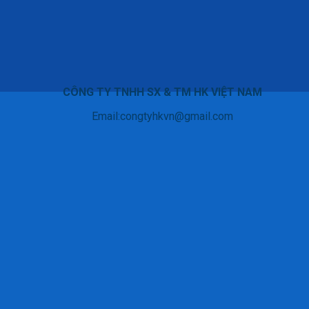
CÔNG TY TNHH SX & TM HK VIỆT NAM
Email:congtyhkvn@gmail.com