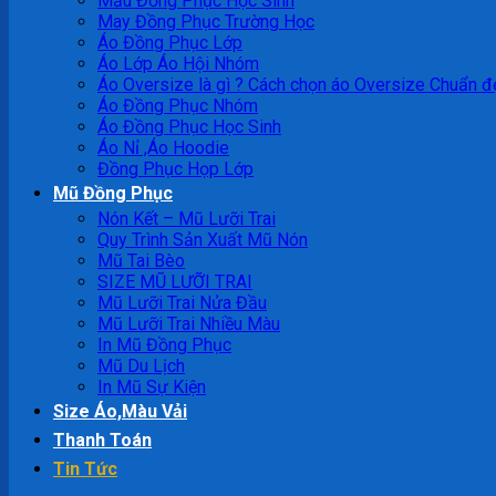
Mẫu Đồng Phục Học Sinh
May Đồng Phục Trường Học
Áo Đồng Phục Lớp
Áo Lớp Áo Hội Nhóm
Áo Oversize là gì ? Cách chọn áo Oversize Chuẩn đ
Áo Đồng Phục Nhóm
Áo Đồng Phục Học Sinh
Áo Nỉ ,Áo Hoodie
Đồng Phục Họp Lớp
Mũ Đồng Phục
Nón Kết – Mũ Lưỡi Trai
Quy Trình Sản Xuất Mũ Nón
Mũ Tai Bèo
SIZE MŨ LƯỠI TRAI
Mũ Lưỡi Trai Nửa Đầu
Mũ Lưỡi Trai Nhiều Màu
In Mũ Đồng Phục
Mũ Du Lịch
In Mũ Sự Kiện
Size Áo,Màu Vải
Thanh Toán
Tin Tức