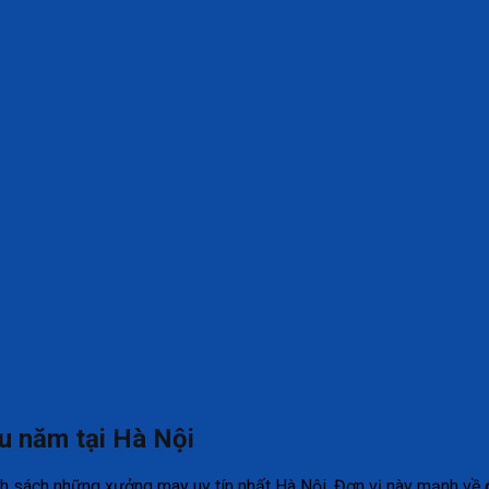
u năm tại Hà Nội
h sách những xưởng may uy tín nhất Hà Nội. Đơn vị này mạnh về