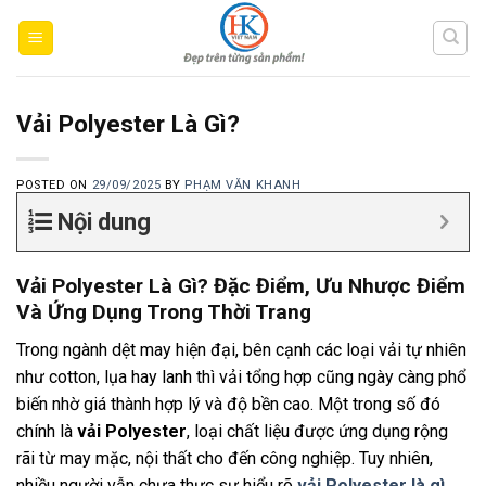
Skip
to
content
Vải Polyester Là Gì?
POSTED ON
29/09/2025
BY
PHẠM VĂN KHANH
Nội dung
Vải Polyester Là Gì? Đặc Điểm, Ưu Nhược Điểm
Và Ứng Dụng Trong Thời Trang
Trong ngành dệt may hiện đại, bên cạnh các loại vải tự nhiên
như cotton, lụa hay lanh thì vải tổng hợp cũng ngày càng phổ
biến nhờ giá thành hợp lý và độ bền cao. Một trong số đó
chính là
vải Polyester
, loại chất liệu được ứng dụng rộng
rãi từ may mặc, nội thất cho đến công nghiệp. Tuy nhiên,
nhiều người vẫn chưa thực sự hiểu rõ
vải Polyester là gì
,