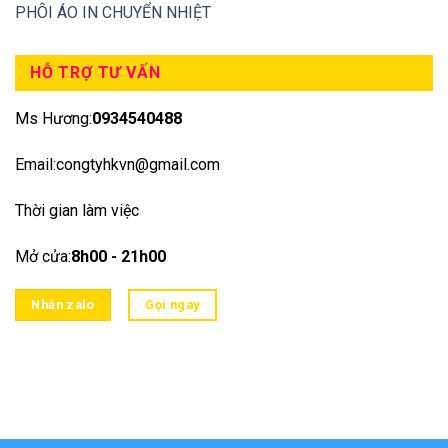
PHÔI ÁO IN CHUYỂN NHIỆT
HỖ TRỢ TƯ VẤN
Ms Hương:
0934540488
Email:congtyhkvn@gmail.com
Thời gian làm việc
Mở cửa:
8h00 - 21h00
Nhắn zalo
Gọi ngay