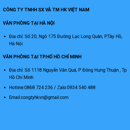
CÔNG TY TNHH SX VÀ TM HK VIỆT NAM
VĂN PHÒNG TẠI HÀ NỘI
Địa chỉ: Số 20, Ngõ 175 Đường Lạc Long Quân, P.Tây Hồ,
Hà Nội
VĂN PHÒNG TẠI TP.HỐ HỒ CHÍ MINH
Địa chỉ: Số 1118 Nguyễn Văn Quá, P Đông Hưng Thuận , Tp
Hồ Chí Minh
Hotline:0868 724 236 / Zalo:0934 540 488
Email:congtyhkvn@gmail.com