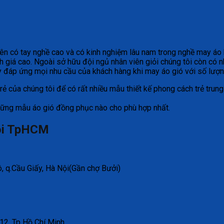
ên có tay nghề cao và có kinh nghiệm lâu nam trong nghề may áo 
giá cao. Ngoài sở hữu đội ngủ nhân viên giỏi chúng tôi còn có nhữ
ay đáp ứng mọi nhu cầu của khách hàng khi may áo gió với số lượn
 của chúng tôi để có rất nhiều mẫu thiết kế phong cách trẻ trun
những mẫu áo gió đồng phục nào cho phù hợp nhất.
Nội TpHCM
, q.Cầu Giấy, Hà Nội(Gần chợ Bưởi)
12, Tp Hồ Chí Minh