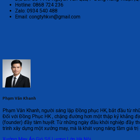
Hotline: 0868 724 236
Zalo: 0934 540 488
Email: congtyhkvn@gmail.com
Phạm Văn Khanh
Phạm Văn Khanh, người sáng lập Đồng phục HK, bắt đầu từ những 
Đối với Đồng Phục HK , chặng đường hơn một thập kỷ khẳng địn
(founder) đầy tâm huyết. Từ những ngày đầu khởi nghiệp đầy th
trình xây dựng một xưởng may, mà là khát vọng nâng tầm giá trị
Xưởng May Áo Gió Số Lượng Lớn Hà Nội