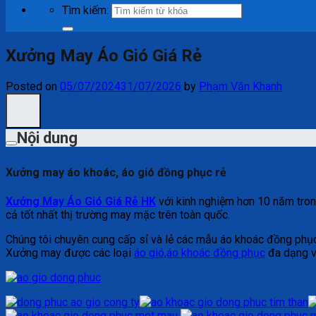
Tìm kiếm:
Xưởng May Áo Gió Giá Rẻ
Posted on
05/07/2024
31/07/2026
by
Phạm Văn Khanh
Nội dung
Xưởng may áo khoác, áo gió đồng phục rẻ
Xưởng May Áo Gió Giá Rẻ HK
với kinh nghiệm hơn 10 năm tro
cả tốt nhất thị trường may mặc trên toàn quốc.
Chúng tôi chuyên cung cấp sỉ và lẻ các mẫu áo khoác đồng phục
Xưởng may được các loại
áo gió,áo khoác đồng phục
đa dạng và