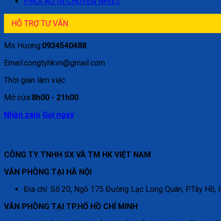
PHÔI ÁO IN CHUYỂN NHIỆT
HỖ TRỢ TƯ VẤN
Ms Hương:
0934540488
Email:congtyhkvn@gmail.com
Thời gian làm việc
Mở cửa:
8h00 - 21h00
Nhắn zalo
Gọi ngay
CÔNG TY TNHH SX VÀ TM HK VIỆT NAM
VĂN PHÒNG TẠI HÀ NỘI
Địa chỉ: Số 20, Ngõ 175 Đường Lạc Long Quân, P.Tây Hồ, 
VĂN PHÒNG TẠI TP.HỐ HỒ CHÍ MINH