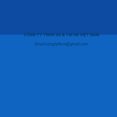
CÔNG TY TNHH SX & TM HK VIỆT NAM
Email:congtyhkvn@gmail.com