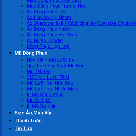
Mẫu Đồng Phục Học Sinh
May Đồng Phục Trường Học
Áo Đồng Phục Lớp
Áo Lớp Áo Hội Nhóm
Áo Oversize là gì ? Cách chọn áo Oversize Chuẩn đ
Áo Đồng Phục Nhóm
Áo Đồng Phục Học Sinh
Áo Nỉ ,Áo Hoodie
Đồng Phục Họp Lớp
Mũ Đồng Phục
Nón Kết – Mũ Lưỡi Trai
Quy Trình Sản Xuất Mũ Nón
Mũ Tai Bèo
SIZE MŨ LƯỠI TRAI
Mũ Lưỡi Trai Nửa Đầu
Mũ Lưỡi Trai Nhiều Màu
In Mũ Đồng Phục
Mũ Du Lịch
In Mũ Sự Kiện
Size Áo,Màu Vải
Thanh Toán
Tin Tức