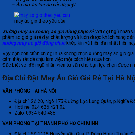
– Áo gió, áo khoác vải dù,suýt
may áo gió theo yêu cầu
Xưởng may áo khoác, áo gió đồng phục rẻ
Với đội ngủ nhân vi
phẩm áo gió giá rẻ đạt chất lượng và luôn được khách hàng đánh 
xưởng may áo gió đồng phục
khép kín và hiện đại nhất hiện n
Vậy bạn còn chần chừ gì nữa không chọn xưởng may áo gió giá rẻ
cảm thấy rất dễ chịu làm việc một cách hiệu quả hơn .
Đặc biệt với đội ngũ nhân viên tư vấn cho bạn lựa chọn được 
Địa Chỉ Đặt May Áo Gió Giá Rẻ Tại Hà 
VĂN PHÒNG TẠI HÀ NỘI
Địa chỉ: Số 20, Ngõ 175 Đường Lạc Long Quân, p.Nghĩa Đô
Hotline: 024 625 421 02
Zalo: 0934 540 488
VĂN PHÒNG TẠI THÀNH PHỐ HỒ CHÍ MINH
Địa chỉ: Số 1118 Nguyễn Văn Quá, P Đông Hưng Thuận ,Q.