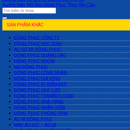
Xưởng May Mũ Nón Đồng Phục Theo Yêu Cầu
SẢN PHẨM KHÁC
ĐỒNG PHỤC CÔNG TY
ĐỒNG PHỤC HỌC SINH
ÁO SƠ MI ĐỒNG PHỤC
ĐỒNG PHỤC QUẢNG CÁO
ĐỒNG PHỤC NHÓM
MŨ ĐỒNG PHỤC
ĐỒNG PHỤC CÔNG NHÂN
ĐỒNG PHỤC GIA ĐÌNH
ĐỒNG PHỤC ĐI BIỂN ĐẸP
ĐỒNG PHỤC HỌP LỚP
ĐỒNG PHỤC TEAMBUILDING
ĐỒNG PHỤC NHÀ HÀNG
ĐỒNG PHỤC NHÂN VIÊN
ĐỒNG PHỤC PHÒNG GYM
ÁO NỈ ĐỒNG PHỤC
MAY ÁO GIÓ – ÁO NỈ