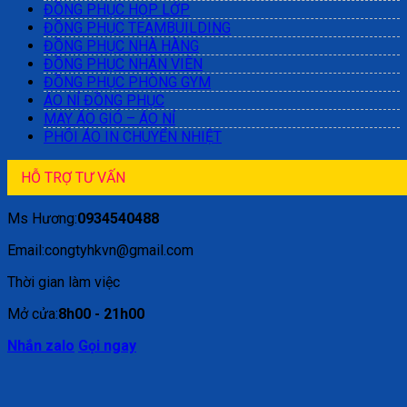
ĐỒNG PHỤC HỌP LỚP
ĐỒNG PHỤC TEAMBUILDING
ĐỒNG PHỤC NHÀ HÀNG
ĐỒNG PHỤC NHÂN VIÊN
ĐỒNG PHỤC PHÒNG GYM
ÁO NỈ ĐỒNG PHỤC
MAY ÁO GIÓ – ÁO NỈ
PHÔI ÁO IN CHUYỂN NHIỆT
HỖ TRỢ TƯ VẤN
Ms Hương:
0934540488
Email:congtyhkvn@gmail.com
Thời gian làm việc
Mở cửa:
8h00 - 21h00
Nhắn zalo
Gọi ngay