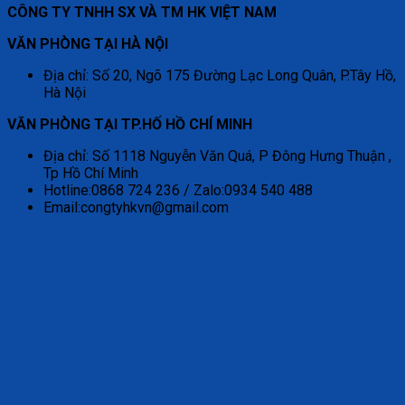
CÔNG TY TNHH SX VÀ TM HK VIỆT NAM
VĂN PHÒNG TẠI HÀ NỘI
Địa chỉ: Số 20, Ngõ 175 Đường Lạc Long Quân, P.Tây Hồ,
Hà Nội
VĂN PHÒNG TẠI TP.HỐ HỒ CHÍ MINH
Địa chỉ: Số 1118 Nguyễn Văn Quá, P Đông Hưng Thuận ,
Tp Hồ Chí Minh
Hotline:0868 724 236 / Zalo:0934 540 488
Email:congtyhkvn@gmail.com