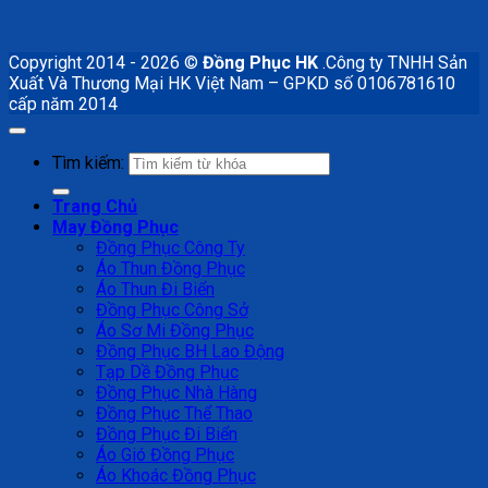
Copyright 2014 - 2026 ©
Đồng Phục HK
.Công ty TNHH Sản
Xuất Và Thương Mại HK Việt Nam – GPKD số 0106781610
cấp năm 2014
Tìm kiếm:
Trang Chủ
May Đồng Phục
Đồng Phục Công Ty
Áo Thun Đồng Phục
Áo Thun Đi Biển
Đồng Phục Công Sở
Áo Sơ Mi Đồng Phục
Đồng Phục BH Lao Động
Tạp Dề Đồng Phục
Đồng Phục Nhà Hàng
Đồng Phục Thể Thao
Đồng Phục Đi Biển
Áo Gió Đồng Phục
Áo Khoác Đồng Phục