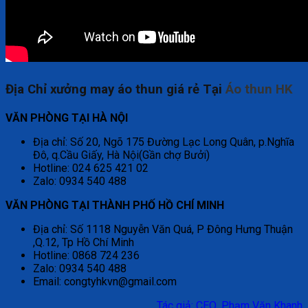
Địa Chỉ xưởng may áo thun giá rẻ Tại
Áo thun HK
VĂN PHÒNG TẠI HÀ NỘI
Địa chỉ: Số 20, Ngõ 175 Đường Lạc Long Quân, p.Nghĩa
Đô, q.Cầu Giấy, Hà Nội(Gần chợ Bưởi)
Hotline: 024 625 421 02
Zalo: 0934 540 488
VĂN PHÒNG TẠI THÀNH PHỐ HỒ CHÍ MINH
Địa chỉ: Số 1118 Nguyễn Văn Quá, P Đông Hưng Thuận
,Q.12, Tp Hồ Chí Minh
Hotline: 0868 724 236
Zalo: 0934 540 488
Email: congtyhkvn@gmail.com
Tác giả: CEO .Phạm Văn Khanh