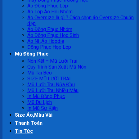
Áo Đồng Phục Lớp
Áo Lớp Áo Hội Nhóm
Áo Oversize là gì ? Cách chọn áo Oversize Chuẩn
đẹp
Áo Đồng Phục Nhóm
Áo Đồng Phục Học Sinh
Áo Nỉ ,Áo Hoodie
Đồng Phục Họp Lớp
Mũ Đồng Phục
Nón Kết – Mũ Lưỡi Trai
Quy Trình Sản Xuất Mũ Nón
Mũ Tai Bèo
SIZE MŨ LƯỠI TRAI
Mũ Lưỡi Trai Nửa Đầu
Mũ Lưỡi Trai Nhiều Màu
In Mũ Đồng Phục
Mũ Du Lịch
In Mũ Sự Kiện
Size Áo,Màu Vải
Thanh Toán
Tin Tức