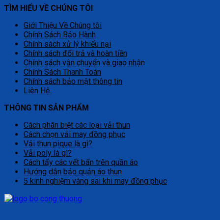
TÌM HIỂU VỀ CHÚNG TÔI
Giới Thiệu Về Chúng tôi
Chính Sách Bảo Hành
Chính sách xử lý khiếu nại
Chính sách đổi trả và hoàn tiền
Chính sách vận chuyển và giao nhận
Chính Sách Thanh Toán
Chính sách bảo mật thông tin
Liên Hệ
THÔNG TIN SẢN PHẨM
Cách phân biệt các loại vải thun
Cách chọn vải may đồng phục
Vải thun pique là gì?
Vải poly là gì?
Cách tẩy các vết bẩn trên quần áo
Hướng dẫn bảo quản áo thun
5 kinh nghiệm vàng sai khi may đồng phục