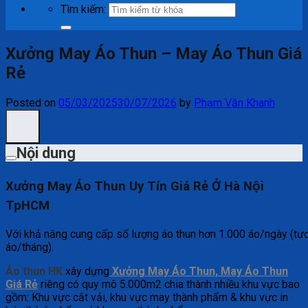
Tìm kiếm:
Xưởng May Áo Thun – May Áo Thun Giá
Rẻ
Posted on
05/03/2025
30/07/2026
by
Phạm Văn Khanh
Nội dung
Xưởng May Áo Thun Uy Tín Giá Rẻ Ở Hà Nội
TpHCM
Với khả năng cung cấp số lượng áo thun hơn 1.000 áo/ngày (t
áo/tháng).
Áo thun HK
xây dựng
Xưởng May Áo Thun,
May Áo Thun
Giá Rẻ
riêng có quy mô 5.000m2 chia thành nhiều khu vực bao
gồm: Khu vực cắt vải, khu vực may thành phẩm & khu vực in