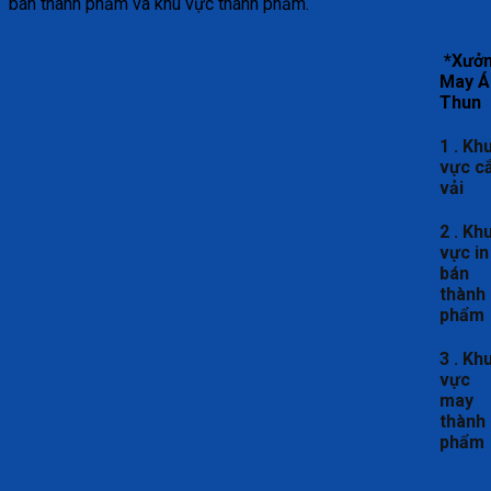
bán thành phẩm và khu vực thành phẩm.
*Xưở
May Á
Thun
1 . Kh
vực c
vải
2 . Kh
vực in
bán
thành
phẩm
3 . Kh
vực
may
thành
phẩm