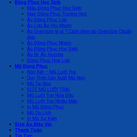
Đồng Phục Học Sinh
Mẫu Đồng Phục Học Sinh
May Đồng Phục Trường Học
Áo Đồng Phục Lớp
Áo Lớp Áo Hội Nhóm
Áo Oversize là gì ? Cách chọn áo Oversize Chuẩn
đẹp
Áo Đồng Phục Nhóm
Áo Đồng Phục Học Sinh
Áo Nỉ ,Áo Hoodie
Đồng Phục Họp Lớp
Mũ Đồng Phục
Nón Kết – Mũ Lưỡi Trai
Quy Trình Sản Xuất Mũ Nón
Mũ Tai Bèo
SIZE MŨ LƯỠI TRAI
Mũ Lưỡi Trai Nửa Đầu
Mũ Lưỡi Trai Nhiều Màu
In Mũ Đồng Phục
Mũ Du Lịch
In Mũ Sự Kiện
Size Áo,Màu Vải
Thanh Toán
Tin Tức