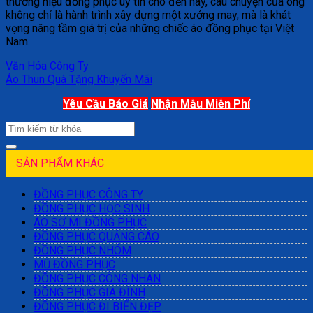
thương hiệu đồng phục uy tín cho đến nay, câu chuyện của ông
không chỉ là hành trình xây dựng một xưởng may, mà là khát
vọng nâng tầm giá trị của những chiếc áo đồng phục tại Việt
Nam.
Văn Hóa Công Ty
Áo Thun Quà Tặng Khuyến Mãi
Yêu Cầu Báo Giá
Nhận Mẫu Miễn Phí
SẢN PHẨM KHÁC
ĐỒNG PHỤC CÔNG TY
ĐỒNG PHỤC HỌC SINH
ÁO SƠ MI ĐỒNG PHỤC
ĐỒNG PHỤC QUẢNG CÁO
ĐỒNG PHỤC NHÓM
MŨ ĐỒNG PHỤC
ĐỒNG PHỤC CÔNG NHÂN
ĐỒNG PHỤC GIA ĐÌNH
ĐỒNG PHỤC ĐI BIỂN ĐẸP