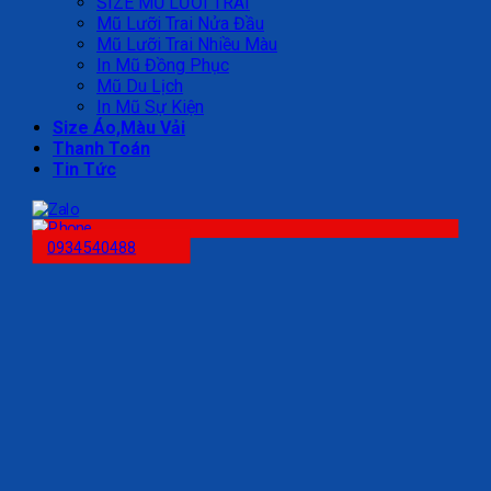
SIZE MŨ LƯỠI TRAI
Mũ Lưỡi Trai Nửa Đầu
Mũ Lưỡi Trai Nhiều Màu
In Mũ Đồng Phục
Mũ Du Lịch
In Mũ Sự Kiện
Size Áo,Màu Vải
Thanh Toán
Tin Tức
0934540488