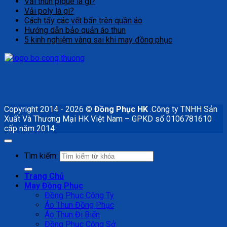
Vải thun pique là gì?
Vải poly là gì?
Cách tẩy các vết bẩn trên quần áo
Hướng dẫn bảo quản áo thun
5 kinh nghiệm vàng sai khi may đồng phục
Copyright 2014 - 2026 ©
Đồng Phục HK
.Công ty TNHH Sản
Xuất Và Thương Mại HK Việt Nam – GPKD số 0106781610
cấp năm 2014
Tìm kiếm:
Trang Chủ
May Đồng Phục
Đồng Phục Công Ty
Áo Thun Đồng Phục
Áo Thun Đi Biển
Đồng Phục Công Sở