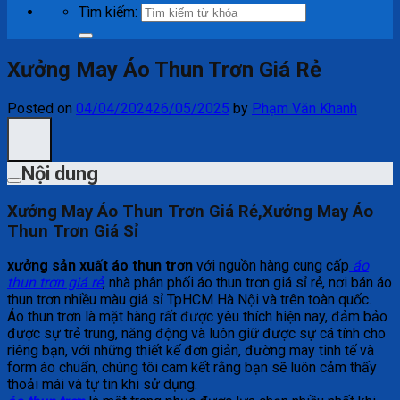
Tìm kiếm:
Xưởng May Áo Thun Trơn Giá Rẻ
Posted on
04/04/2024
26/05/2025
by
Phạm Văn Khanh
Nội dung
Xưởng May Áo Thun Trơn Giá Rẻ,Xưởng May Áo
Thun Trơn Giá Sỉ
xưởng sản xuất áo thun trơn
với nguồn hàng cung cấp
áo
thun trơn giá rẻ
, nhà phân phối áo thun trơn giá sỉ rẻ, nơi bán áo
thun trơn nhiều màu giá sỉ TpHCM Hà Nội và trên toàn quốc.
Áo thun trơn là mặt hàng rất được yêu thích hiện nay, đảm bảo
được sự trẻ trung, năng động và luôn giữ được sự cá tính cho
riêng bạn, với những thiết kế đơn giản, đường may tinh tế và
form áo chuẩn, chúng tôi cam kết rằng bạn sẽ luôn cảm thấy
thoải mái và tự tin khi sử dụng.