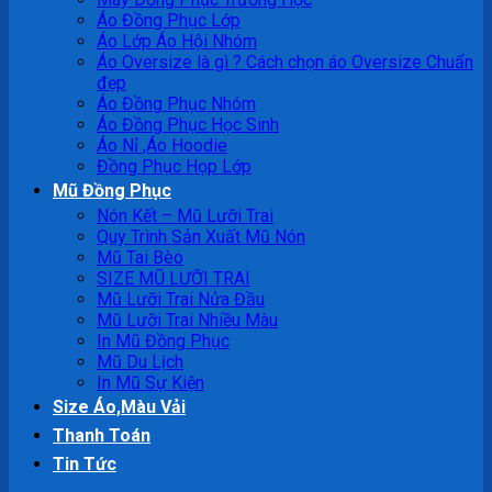
Áo Đồng Phục Lớp
Áo Lớp Áo Hội Nhóm
Áo Oversize là gì ? Cách chọn áo Oversize Chuẩn
đẹp
Áo Đồng Phục Nhóm
Áo Đồng Phục Học Sinh
Áo Nỉ ,Áo Hoodie
Đồng Phục Họp Lớp
Mũ Đồng Phục
Nón Kết – Mũ Lưỡi Trai
Quy Trình Sản Xuất Mũ Nón
Mũ Tai Bèo
SIZE MŨ LƯỠI TRAI
Mũ Lưỡi Trai Nửa Đầu
Mũ Lưỡi Trai Nhiều Màu
In Mũ Đồng Phục
Mũ Du Lịch
In Mũ Sự Kiện
Size Áo,Màu Vải
Thanh Toán
Tin Tức