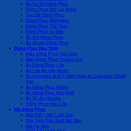
Áo Sơ Mi Đồng Phục
Đồng Phục BH Lao Động
Tạp Dề Đồng Phục
Đồng Phục Nhà Hàng
Đồng Phục Thể Thao
Đồng Phục Đi Biển
Áo Gió Đồng Phục
Áo Khoác Đồng Phục
Đồng Phục Học Sinh
Mẫu Đồng Phục Học Sinh
May Đồng Phục Trường Học
Áo Đồng Phục Lớp
Áo Lớp Áo Hội Nhóm
Áo Oversize là gì ? Cách chọn áo Oversize Chuẩn
đẹp
Áo Đồng Phục Nhóm
Áo Đồng Phục Học Sinh
Áo Nỉ ,Áo Hoodie
Đồng Phục Họp Lớp
Mũ Đồng Phục
Nón Kết – Mũ Lưỡi Trai
Quy Trình Sản Xuất Mũ Nón
Mũ Tai Bèo