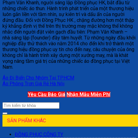
Phạm Văn Khanh, người sáng lập Đồng phục HK, bắt đầu từ
những chiếc áo thun. Hành trình phát triển của một thương hiệu
luôn gắn liền với tầm nhìn, sự kiên trì và dấu ấn của người
đứng đầu. Đối với Đồng Phục HK , chặng đường hơn một thập
kỷ khẳng định vị thế trên thị trường may mặc không thể không
nhắc đến người đặt viên gạch đầu tiên: Phạm Văn Khanh –
nhà sáng lập (founder) đầy tâm huyết. Từ những ngày đầu khởi
nghiệp đầy thử thách vào năm 2014 cho đến khi trở thành một
thương hiệu đồng phục uy tín cho đến nay, câu chuyện của ông
không chỉ là hành trình xây dựng một xưởng may, mà là khát
vọng nâng tầm giá trị của những chiếc áo đồng phục tại Việt
Nam.
Áo Đi Biển Cho Nhóm Tại TPHCM
Áo Phông Trơn Giá Rẻ Hà Nội
Yêu Cầu Báo Giá
Nhận Mẫu Miễn Phí
SẢN PHẨM KHÁC
ĐỒNG PHỤC CÔNG TY