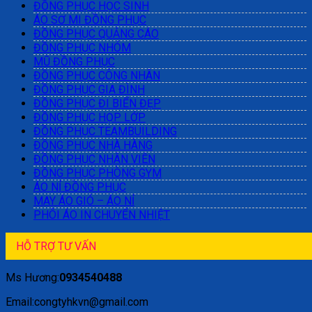
ĐỒNG PHỤC HỌC SINH
ÁO SƠ MI ĐỒNG PHỤC
ĐỒNG PHỤC QUẢNG CÁO
ĐỒNG PHỤC NHÓM
MŨ ĐỒNG PHỤC
ĐỒNG PHỤC CÔNG NHÂN
ĐỒNG PHỤC GIA ĐÌNH
ĐỒNG PHỤC ĐI BIỂN ĐẸP
ĐỒNG PHỤC HỌP LỚP
ĐỒNG PHỤC TEAMBUILDING
ĐỒNG PHỤC NHÀ HÀNG
ĐỒNG PHỤC NHÂN VIÊN
ĐỒNG PHỤC PHÒNG GYM
ÁO NỈ ĐỒNG PHỤC
MAY ÁO GIÓ – ÁO NỈ
PHÔI ÁO IN CHUYỂN NHIỆT
HỖ TRỢ TƯ VẤN
Ms Hương:
0934540488
Email:congtyhkvn@gmail.com